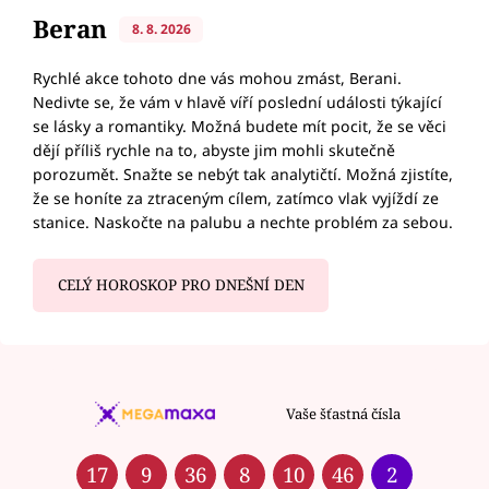
Beran
8. 8. 2026
Rychlé akce tohoto dne vás mohou zmást, Berani.
Nedivte se, že vám v hlavě víří poslední události týkající
se lásky a romantiky. Možná budete mít pocit, že se věci
dějí příliš rychle na to, abyste jim mohli skutečně
porozumět. Snažte se nebýt tak analytičtí. Možná zjistíte,
že se honíte za ztraceným cílem, zatímco vlak vyjíždí ze
stanice. Naskočte na palubu a nechte problém za sebou.
CELÝ HOROSKOP PRO DNEŠNÍ DEN
Vaše šťastná čísla
17
9
36
8
10
46
2