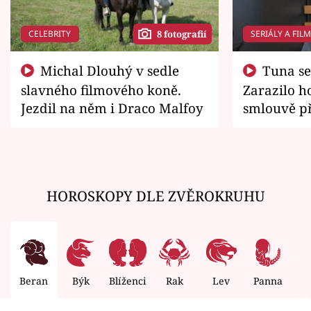
CELEBRITY
SERIÁLY A FIL
8 fotografií
Michal Dlouhý v sedle
Tuna se chtěl vrátit domů.
slavného filmového koně.
Zarazilo ho
Jezdil na něm i Draco Malfoy
smlouvě př
zemřít
HOROSKOPY DLE ZVĚROKRUHU
Beran
Býk
Blíženci
Rak
Lev
Panna
V