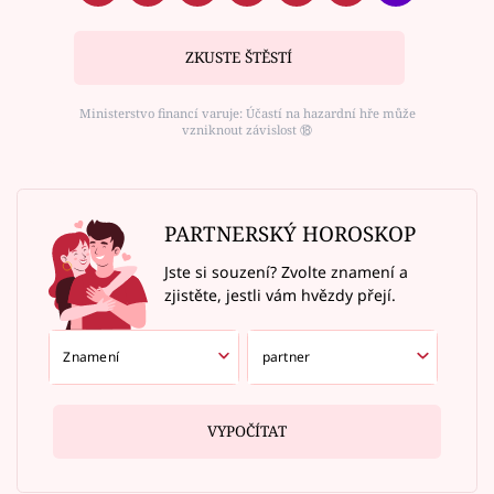
ZKUSTE ŠTĚSTÍ
Ministerstvo financí varuje: Účastí na hazardní hře může
vzniknout závislost ⑱
PARTNERSKÝ HOROSKOP
Jste si souzení? Zvolte znamení a
zjistěte, jestli vám hvězdy přejí.
VYPOČÍTAT