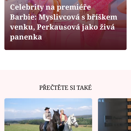
Horoskopy
Celebrity na premiéře
Sledujte prima+
Barbie: Myslivcová s bříškem
venku, Perkausová jako živá
Filmový festival Karlovy Vary
panenka
Pořady
Mámy sobě
Přihlášení
PŘEČTĚTE SI TAKÉ
Sledujte nás