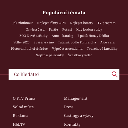
Populární témata
Jak zhubnout
Nejlepší filmy 2024
Nejlepší horory
TV program
Změna času
Partie
Počasí
Kdy budou volby
ZOO Nové začátky
Auto – katalog
7 pádů Honzy Dědka
Volby 2025
Svařené víno
Tatarák podle Pohlreicha
Aloe vera
Pěstování lichořeřišnice
Výpočet ascendentu
Tvarohové knedlíky
Nejlepší palačinky
Švestkový koláč
O FTV Prima
Management
Volná místa
Press
Reklama
Castingy a výzvy
HbbTV
Kontakty