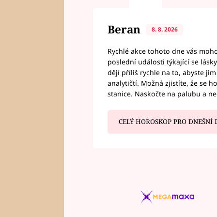
Beran
8. 8. 2026
Rychlé akce tohoto dne vás mohou
poslední události týkající se lás
dějí příliš rychle na to, abyste 
analytičtí. Možná zjistíte, že se 
stanice. Naskočte na palubu a n
CELÝ HOROSKOP PRO DNEŠNÍ 