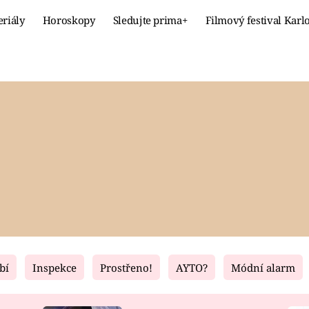
eriály
Horoskopy
Sledujte prima+
Filmový festival Karl
Celebrity
Recept
MÓDA A KRÁSA
HLAVNÍ JÍ
VZTAHY A SEX
SLADKÉ
PRIMA MAMINKA
ZDRAVÉ
bí
Inspekce
Prostřeno!
AYTO?
Módní alarm
Fresh
Living
RECEPTY
BYDLENÍ