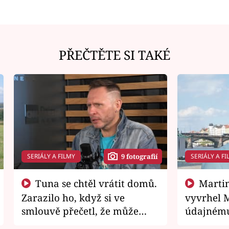
PŘEČTĚTE SI TAKÉ
SERIÁLY A FILMY
SERIÁLY A FI
9 fotografií
Tuna se chtěl vrátit domů.
Martin Písařík jako
Zarazilo ho, když si ve
vyvrhel 
smlouvě přečetl, že může
údajnému
zemřít
je v nemil