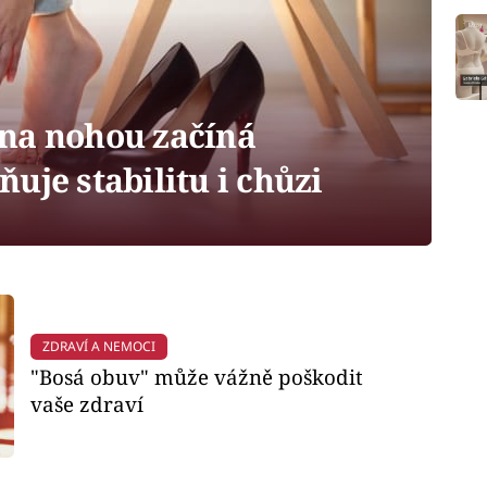
na nohou začíná
uje stabilitu i chůzi
ZDRAVÍ A NEMOCI
"Bosá obuv" může vážně poškodit
vaše zdraví