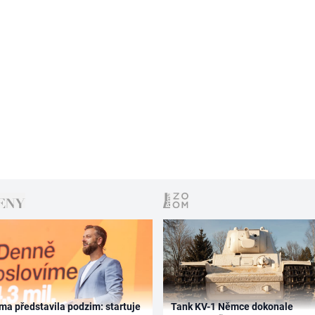
ma představila podzim: startuje
Tank KV-1 Němce dokonale