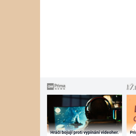
Hráči bojují proti vypínání videoher.
Pri