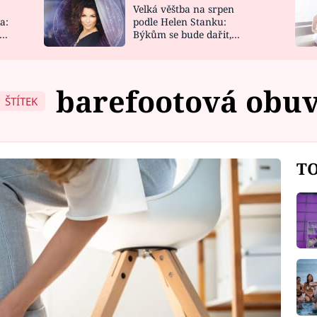
Velká věštba na srpen
NOVINKY
ZAHRADA
a:
podle Helen Stanku:
y
Býkům se bude dařit,
VIDEORECEPTY
DESIGN
Vodnáře čeká jízda
barefootová obu
ŠTÍTEK
TO