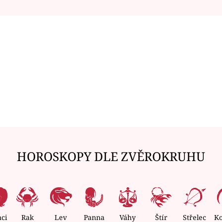
HOROSKOPY DLE ZVĚROKRUHU
nci
Rak
Lev
Panna
Váhy
Štír
Střelec
K