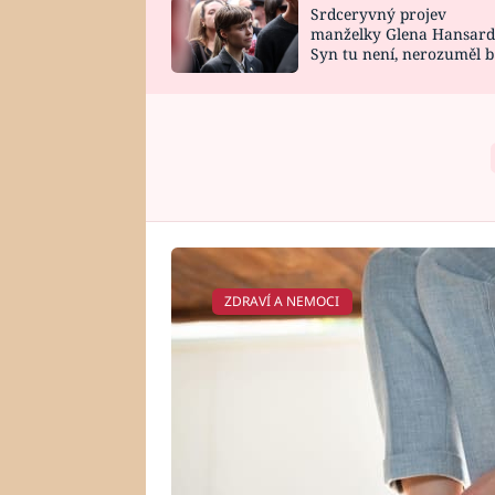
Srdceryvný projev
SNÁŘ
CELEBRITY
manželky Glena Hansard
Syn tu není, nerozuměl b
HOROSKOP NA
VAŘENÍ
tomu, vysvětlila
ROK 2023
ZDRAVÍ A NEMOCI