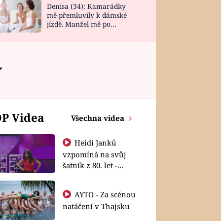
Denisa (34): Kamarádky
mě přemluvily k dámské
jízdě. Manžel mě po
návratu zaskočil
v
P Videa
Všechna videa
Heidi Janků
vzpomíná na svůj
šatník z 80. let -
Shopaholičky
AYTO - Za scénou
natáčení v Thajsku