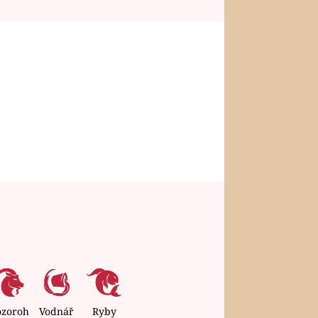
ozoroh
Vodnář
Ryby