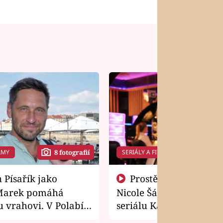
LMY
SERIÁLY A FILMY
8 fotografií
14 f
Prostě si o to řekla! Takhle
Marek pomáhá
Nicole Šáchová získala r
 vrahovi. V Polabí
seriálu Kamarádi
osti