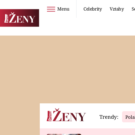
Menu
Celebrity
Vztahy
S
Seriály
Životní styl
ZOO
DIETY A HUBNUTÍ
PROSTŘENO!
CESTOVÁNÍ A
DOVOLENÁ
DUCH
ZDRAVÍ
Trendy:
Pola
Horoskopy
Video
ASTROČLÁNKY
SERIÁLY