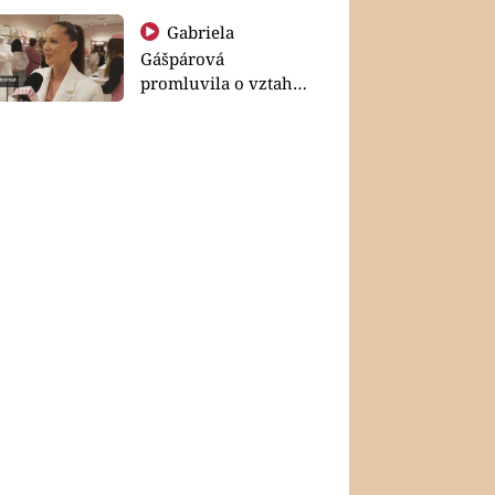
Gabriela
Gášpárová
promluvila o vztahu
a zakládání rodiny