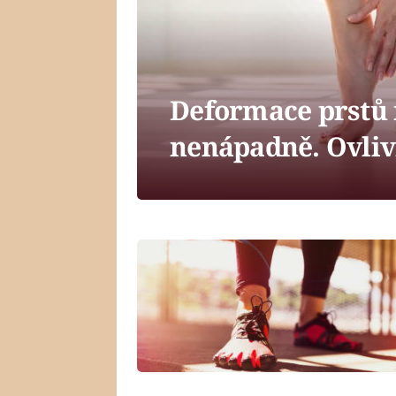
Deformace prstů 
nenápadně. Ovlivň