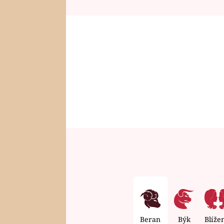
Beran
Býk
Blíže