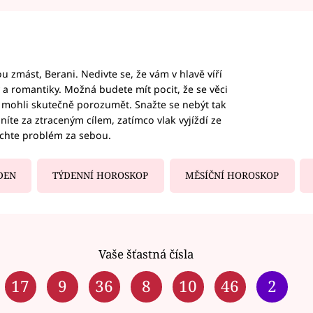
 zmást, Berani. Nedivte se, že vám v hlavě víří
ky a romantiky. Možná budete mít pocit, že se věci
jim mohli skutečně porozumět. Snažte se nebýt tak
honíte za ztraceným cílem, zatímco vlak vyjíždí ze
echte problém za sebou.
DEN
TÝDENNÍ HOROSKOP
MĚSÍČNÍ HOROSKOP
Vaše šťastná čísla
17
9
36
8
10
46
2