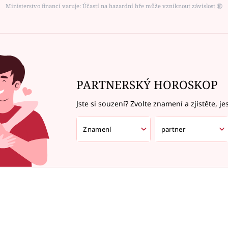
Ministerstvo financí varuje: Účastí na hazardní hře může vzniknout závislost ⑱
PARTNERSKÝ HOROSKOP
Jste si souzení? Zvolte znamení a zjistěte, je