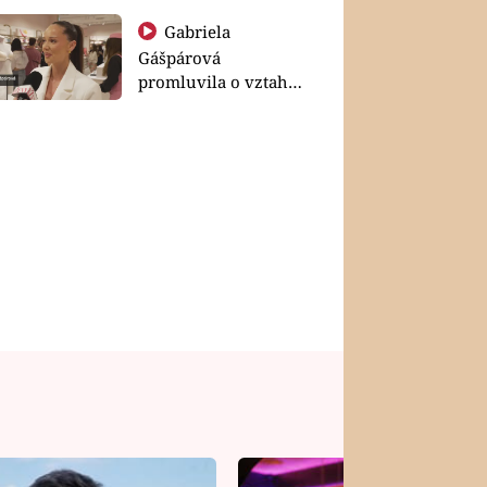
Gabriela
Gášpárová
promluvila o vztahu
a zakládání rodiny