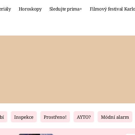
eriály
Horoskopy
Sledujte prima+
Filmový festival Karl
Celebrity
Recept
MÓDA A KRÁSA
HLAVNÍ JÍ
VZTAHY A SEX
SLADKÉ
PRIMA MAMINKA
ZDRAVÉ
bí
Inspekce
Prostřeno!
AYTO?
Módní alarm
Fresh
Living
RECEPTY
BYDLENÍ