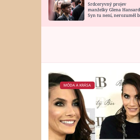
Srdceryvný projev
SNÁŘ
CELEBRITY
manželky Glena Hansard
Syn tu není, nerozuměl b
HOROSKOP NA
VAŘENÍ
tomu, vysvětlila
ROK 2023
MÓDA A KRÁSA