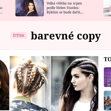
Velká věštba na srpen
NOVINKY
ZAHRADA
a:
podle Helen Stanku:
y
Býkům se bude dařit,
VIDEORECEPTY
DESIGN
Vodnáře čeká jízda
barevné copy
ŠTÍTEK
TO