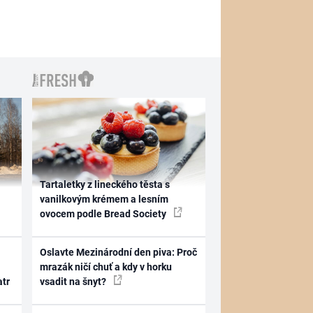
Tartaletky z lineckého těsta s
vanilkovým krémem a lesním
ovocem podle Bread Society
Oslavte Mezinárodní den piva: Proč
mrazák ničí chuť a kdy v horku
atr
vsadit na šnyt?