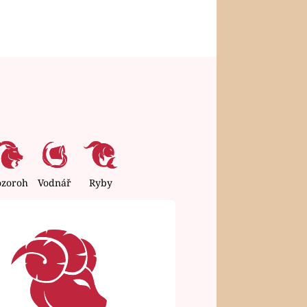
ozoroh
Vodnář
Ryby