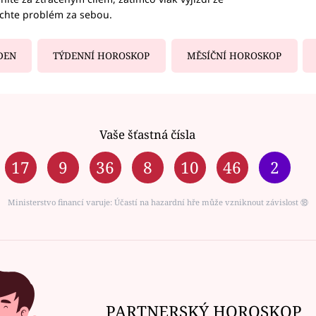
echte problém za sebou.
DEN
TÝDENNÍ HOROSKOP
MĚSÍČNÍ HOROSKOP
Vaše šťastná čísla
17
9
36
8
10
46
2
Ministerstvo financí varuje: Účastí na hazardní hře může vzniknout závislost ⑱
PARTNERSKÝ HOROSKOP