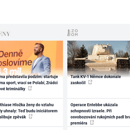
ma představila podzim: startuje
Tank KV-1 Němce dokonale
ma sport, vrací se Polabí, Zrádci
zaskočil
ové kriminálky
thiase Hložka ženy do vztahu
Operace Entebbe ukázala
dy uhnaly: Teď budu iniciátorem
schopnosti Izraele. Při
 slibuje zpěvák
osvobozování rukojmích padl br
premiéra