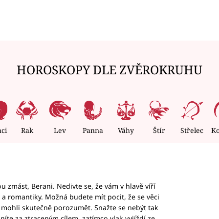
HOROSKOPY DLE ZVĚROKRUHU
nci
Rak
Lev
Panna
Váhy
Štír
Střelec
K
 zmást, Berani. Nedivte se, že vám v hlavě víří
ky a romantiky. Možná budete mít pocit, že se věci
jim mohli skutečně porozumět. Snažte se nebýt tak
honíte za ztraceným cílem, zatímco vlak vyjíždí ze