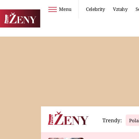
Menu
Celebrity
Vztahy
S
Seriály
Životní styl
ZOO
DIETY A HUBNUTÍ
PROSTŘENO!
CESTOVÁNÍ A
DOVOLENÁ
DUCH
ZDRAVÍ
Trendy:
Pola
Horoskopy
Video
ASTROČLÁNKY
SERIÁLY