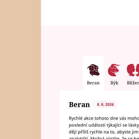
Beran
Býk
Blíže
Beran
8. 8. 2026
Rychlé akce tohoto dne vás mohou
poslední události týkající se lás
dějí příliš rychle na to, abyste 
analytičtí. Možná zjistíte, že se 