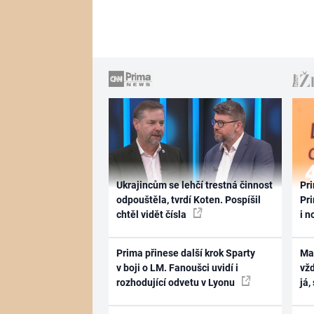
Ukrajincům se lehčí trestná činnost
Pri
odpouštěla, tvrdí Koten. Pospíšil
Pri
chtěl vidět čísla
i n
Prima přinese další krok Sparty
Ma
v boji o LM. Fanoušci uvidí i
vž
rozhodující odvetu v Lyonu
já,