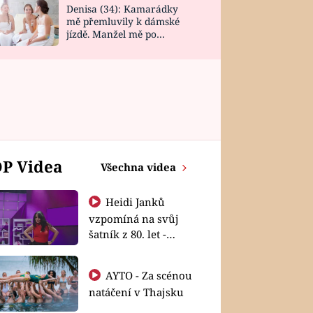
Denisa (34): Kamarádky
mě přemluvily k dámské
jízdě. Manžel mě po
návratu zaskočil
P Videa
Všechna videa
Heidi Janků
vzpomíná na svůj
šatník z 80. let -
Shopaholičky
AYTO - Za scénou
natáčení v Thajsku