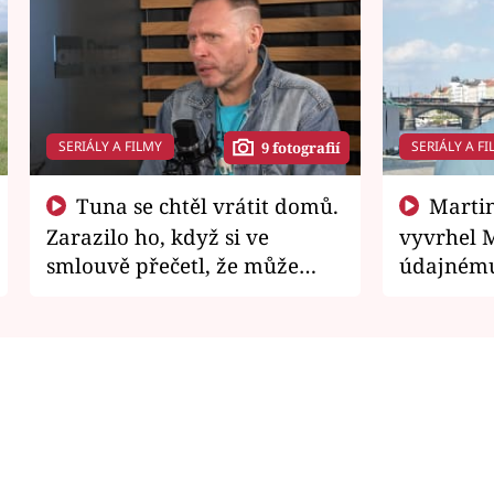
SERIÁLY A FILMY
SERIÁLY A FI
9 fotografií
Tuna se chtěl vrátit domů.
Martin Písařík jako
Zarazilo ho, když si ve
vyvrhel 
smlouvě přečetl, že může
údajnému
zemřít
je v nemil