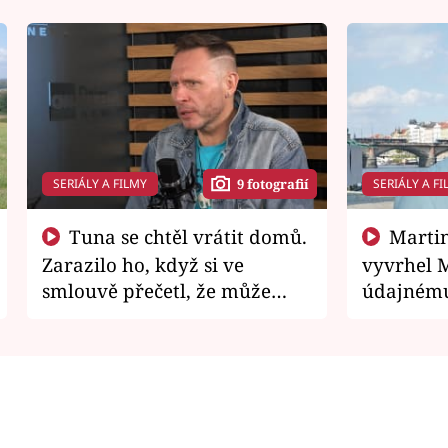
SERIÁLY A FILMY
SERIÁLY A FI
9 fotografií
Tuna se chtěl vrátit domů.
Martin Písařík jako
Zarazilo ho, když si ve
vyvrhel 
smlouvě přečetl, že může
údajnému
zemřít
je v nemil