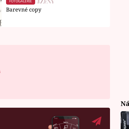
FOTOGALERIE
Barevné copy
á
Ná