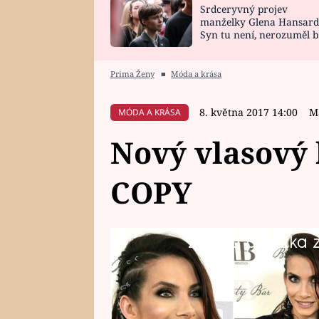
Srdceryvný projev
SNÁŘ
CELEBRITY
manželky Glena Hansard
Syn tu není, nerozuměl b
HOROSKOP NA
VAŘENÍ
tomu, vysvětlila
ROK 2023
Prima Ženy
■
Móda a krása
8. května 2017 14:00
M
MÓDA A KRÁSA
Nový vlasový h
COPY
Žádná položka z 
Pokud přemýšlíte nad novým účes
kadeřníkovi a shodíte vaše dlouh
letošní hit - barevné copy. My s
zamilovaly!