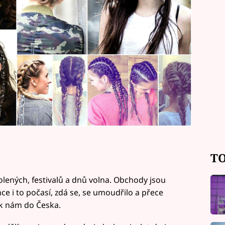
TO
volených, festivalů a dnů volna. Obchody jsou
ce i to počasí, zdá se, se umoudřilo a přece
i k nám do Česka.