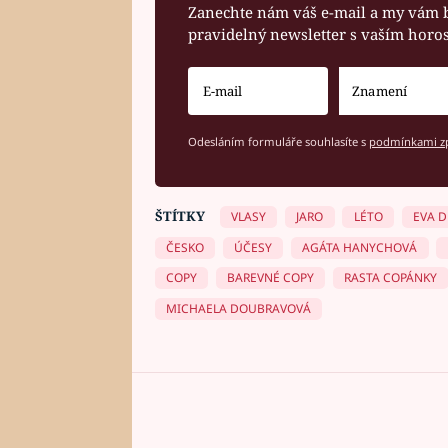
Zanechte nám váš e-mail a my vám 
pravidelný newsletter s vaším hor
Odesláním formuláře souhlasíte s
podmínkami zp
ŠTÍTKY
VLASY
JARO
LÉTO
EVA 
ČESKO
ÚČESY
AGÁTA HANYCHOVÁ
COPY
BAREVNÉ COPY
RASTA COPÁNKY
MICHAELA DOUBRAVOVÁ