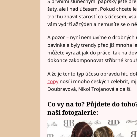
S prvními slunečnými paprsky jistě pře
šaty, ale i nad účesem. Pokud chcete l
trochu zbavit starostí co s účesem, vsa
vám vydrží až týden a nemusíte se o ně
A pozor – nyní nemluvíme o drobných r
bavlnka a byly trendy před již mnoha l
můžete vyrazit jak do práce, tak na dovo
dokonce zakomponovat stříbrné kroužky
A že je tento typ účesu opravdu hit, do
copy
nosí i mnoho českých celebrit, mj
Doubravová, Nikol Trojanová a další.
Co vy na to? Půjdete do toho
naší fotogalerie: