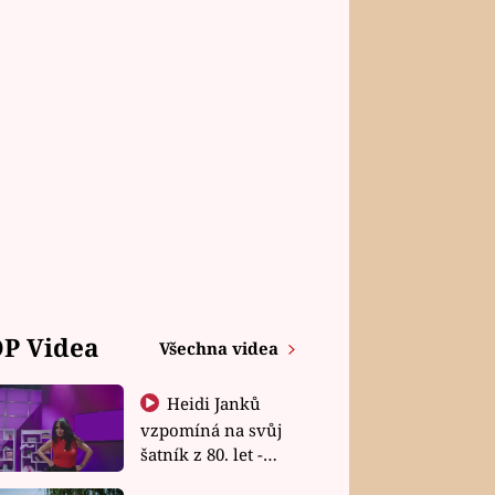
P Videa
Všechna videa
Heidi Janků
vzpomíná na svůj
šatník z 80. let -
Shopaholičky