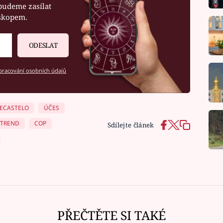
budeme zasílat
oskopem.
ODESLAT
racování osobních údajů
DECASTELO
ÚČES
TREND
COP
Sdílejte článek
PŘEČTĚTE SI TAKÉ