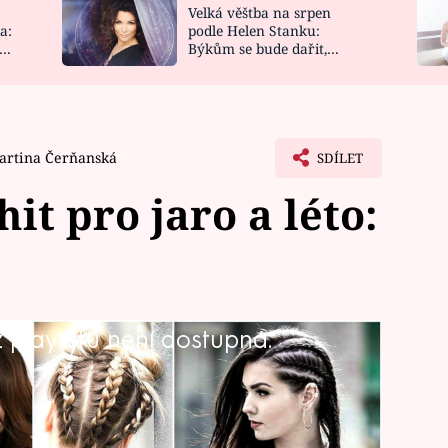
Velká věštba na srpen
NOVINKY
ZAHRADA
a:
podle Helen Stanku:
y
Býkům se bude dařit,
VIDEORECEPTY
DESIGN
Vodnáře čeká jízda
artina Čerňanská
SDÍLET
it pro jaro a léto:
playlistu není dostupná.
em na léto, tak ještě než vyrazíte ke
o pěstěné vlasy, podívejte se na
e do tohoto trendu naprosto