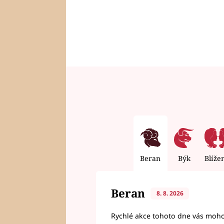
Beran
Býk
Blíže
Beran
8. 8. 2026
Rychlé akce tohoto dne vás mohou