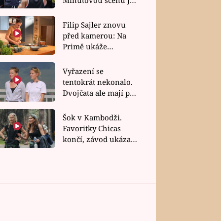
bez dubla
Filip Sajler znovu
před kamerou: Na
Primě ukáže
poctivou kuchyni i
rychlé recepty
Vyřazení se
tentokrát nekonalo.
Dvojčata ale mají po
uzavření třetí etapy
závodu nůž na krku
Šok v Kambodži.
Favoritky Chicas
končí, závod ukázal
svou nejtvrdší tvář