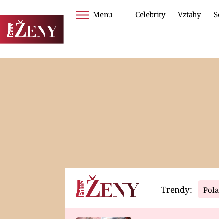
Menu
Celebrity
Vztahy
S
Seriály
Životní styl
ZOO
DIETY A HUBNUTÍ
PROSTŘENO!
CESTOVÁNÍ A
DOVOLENÁ
DUCH
ZDRAVÍ
Trendy:
Pola
Horoskopy
Video
ASTROČLÁNKY
SERIÁLY