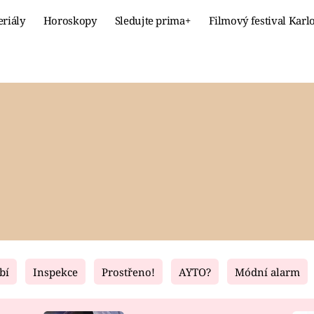
eriály
Horoskopy
Sledujte prima+
Filmový festival Karl
Celebrity
Recept
MÓDA A KRÁSA
HLAVNÍ JÍ
VZTAHY A SEX
SLADKÉ
PRIMA MAMINKA
ZDRAVÉ
bí
Inspekce
Prostřeno!
AYTO?
Módní alarm
Fresh
Living
RECEPTY
BYDLENÍ