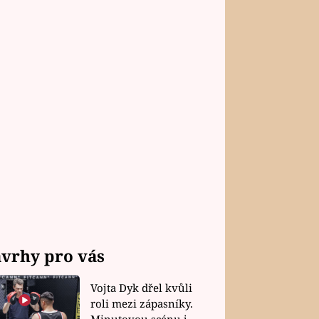
vrhy pro vás
Vojta Dyk dřel kvůli
roli mezi zápasníky.
Minutovou scénu jel