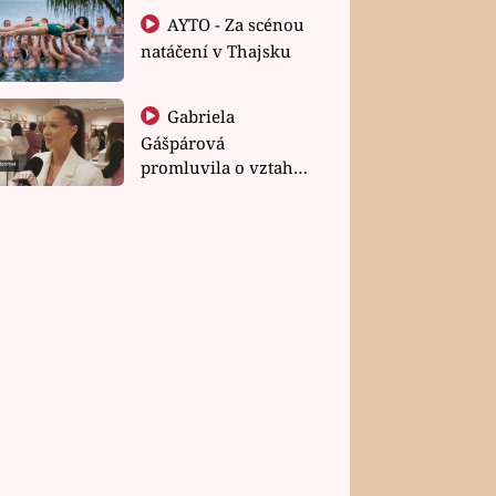
AYTO - Za scénou
natáčení v Thajsku
Gabriela
Gášpárová
promluvila o vztahu
a zakládání rodiny