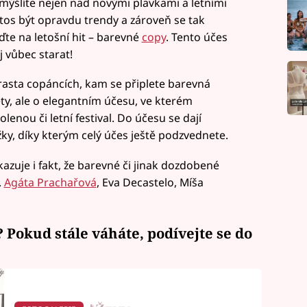
mýšlíte nejen nad novými plavkami a letními
etos být opravdu trendy a zároveň se tak
ďte na letošní hit – barevné
copy
. Tento účes
j vůbec starat!
asta copáncích, kam se připlete barevná
ety, ale o elegantním účesu, ve kterém
lenou či letní festival. Do účesu se dají
, díky kterým celý účes ještě podzvednete.
kazuje i fakt, že barevné či jinak dozdobené
.
Agáta Prachařová
, Eva Decastelo, Míša
? Pokud stále váháte, podívejte se do