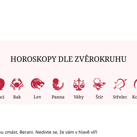
HOROSKOPY DLE ZVĚROKRUHU
nci
Rak
Lev
Panna
Váhy
Štír
Střelec
K
 zmást, Berani. Nedivte se, že vám v hlavě víří