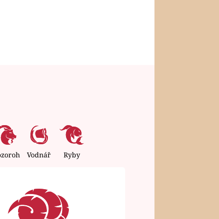
ozoroh
Vodnář
Ryby