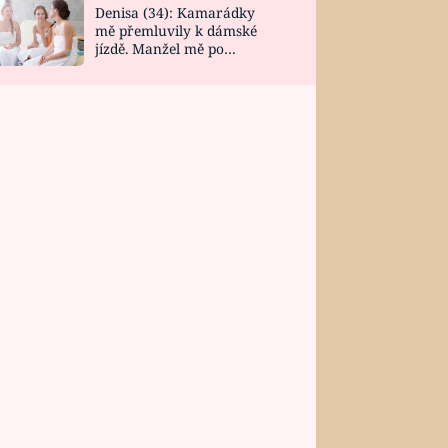
Denisa (34): Kamarádky
mě přemluvily k dámské
jízdě. Manžel mě po
návratu zaskočil