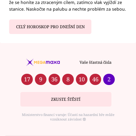
že se honíte za ztraceným cílem, zatímco vlak vyjíždí ze
stanice. Naskočte na palubu a nechte problém za sebou.
CELÝ HOROSKOP PRO DNEŠNÍ DEN
Vaše šťastná čísla
17
9
36
8
10
46
2
ZKUSTE ŠTĚSTÍ
Ministerstvo financí varuje: Účastí na hazardní hře může
vzniknout závislost ⑱