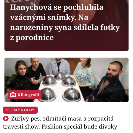
Horoskopy
Hanychová se pochlubila
Sledujte prima+
vzácnými snímky. Na
narozeniny syna sdílela fotky
Filmový festival Karlovy Vary
z porodnice
Pořady
Mámy sobě
Přihlášení
6 fotografií
Sledujte nás
SERIÁLY A FILMY
Zuřivý pes, odmítači masa a rozpačitá
travesti show. Fashion speciál bude divoký