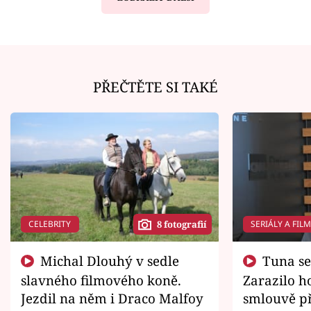
PŘEČTĚTE SI TAKÉ
CELEBRITY
SERIÁLY A FIL
8 fotografií
Michal Dlouhý v sedle
Tuna se chtěl vrátit domů.
slavného filmového koně.
Zarazilo ho
Jezdil na něm i Draco Malfoy
smlouvě př