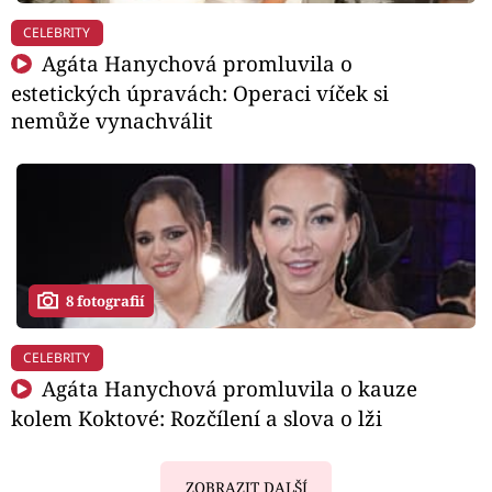
CELEBRITY
Agáta Hanychová promluvila o
estetických úpravách: Operaci víček si
nemůže vynachválit
8 fotografií
CELEBRITY
Agáta Hanychová promluvila o kauze
kolem Koktové: Rozčílení a slova o lži
ZOBRAZIT DALŠÍ