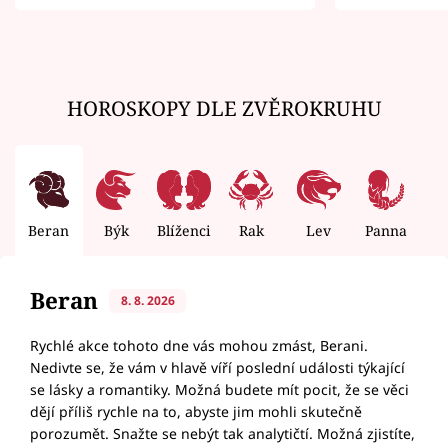
zemřít
HOROSKOPY DLE ZVĚROKRUHU
Beran
Býk
Blíženci
Rak
Lev
Panna
V
Beran
8. 8. 2026
Rychlé akce tohoto dne vás mohou zmást, Berani.
Nedivte se, že vám v hlavě víří poslední události týkající
se lásky a romantiky. Možná budete mít pocit, že se věci
dějí příliš rychle na to, abyste jim mohli skutečně
porozumět. Snažte se nebýt tak analytičtí. Možná zjistíte,