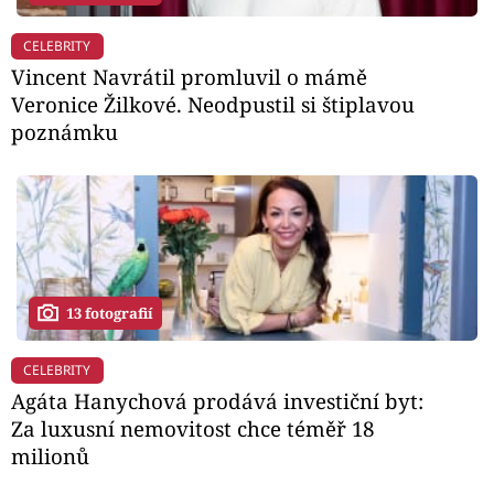
CELEBRITY
Vincent Navrátil promluvil o mámě
Veronice Žilkové. Neodpustil si štiplavou
poznámku
13 fotografií
CELEBRITY
Agáta Hanychová prodává investiční byt:
Za luxusní nemovitost chce téměř 18
milionů