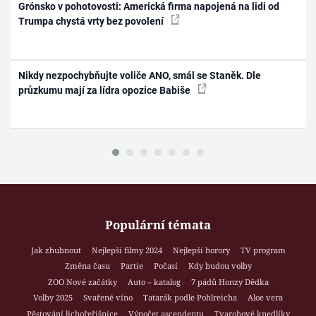
Grónsko v pohotovosti: Americká firma napojená na lidi od
Trumpa chystá vrty bez povolení
Nikdy nezpochybňujte voliče ANO, smál se Staněk. Dle
průzkumu mají za lídra opozice Babiše
Populární témata
Jak zhubnout
Nejlepší filmy 2024
Nejlepší horory
TV program
Změna času
Partie
Počasí
Kdy budou volby
ZOO Nové začátky
Auto – katalog
7 pádů Honzy Dědka
Volby 2025
Svařené víno
Tatarák podle Pohlreicha
Aloe vera
Pěstování lichořeřišnice
Výpočet ascendentu
Tvarohové knedlíky