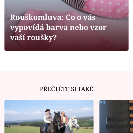
Horoskopy
Sledujte prima+
Rouškomluva: Co o vás
vypovídá barva nebo vzor
Filmový festival Karlovy Vary
vaší roušky?
Pořady
Mámy sobě
Přihlášení
PŘEČTĚTE SI TAKÉ
Sledujte nás