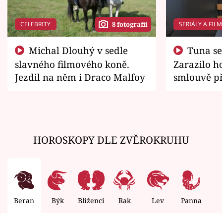
CELEBRITY
SERIÁLY A FIL
8 fotografií
Michal Dlouhý v sedle
Tuna se chtěl vrátit domů.
slavného filmového koně.
Zarazilo ho
Jezdil na něm i Draco Malfoy
smlouvě př
zemřít
HOROSKOPY DLE ZVĚROKRUHU
Beran
Býk
Blíženci
Rak
Lev
Panna
V