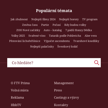
Populární témata
Jak zhubnout
Nejlepší filmy 2024
Nejlepší horory
TV program
Změna času
Partie
Počasí
Kdy budou volby
ZOO Nové začátky
Auto – katalog
7 pádů Honzy Dědka
Volby 2025
Svařené víno
Tatarák podle Pohlreicha
Aloe vera
Pěstování lichořeřišnice
Výpočet ascendentu
Tvarohové knedlíky
Nejlepší palačinky
Švestkový koláč
O FTV Prima
Management
Volná místa
Press
Reklama
Castingy a výzvy
HbbTV
Kontakty