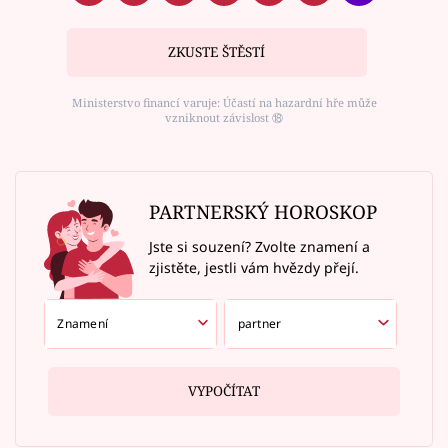
ZKUSTE ŠTĚSTÍ
Ministerstvo financí varuje: Účastí na hazardní hře může
vzniknout závislost ⑱
PARTNERSKÝ HOROSKOP
Jste si souzení? Zvolte znamení a
zjistěte, jestli vám hvězdy přejí.
VYPOČÍTAT