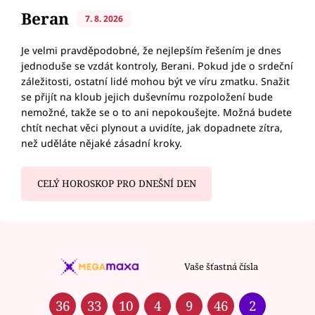
Beran
7. 8. 2026
Je velmi pravděpodobné, že nejlepším řešením je dnes
jednoduše se vzdát kontroly, Berani. Pokud jde o srdeční
záležitosti, ostatní lidé mohou být ve víru zmatku. Snažit
se přijít na kloub jejich duševnímu rozpoložení bude
nemožné, takže se o to ani nepokoušejte. Možná budete
chtít nechat věci plynout a uvidíte, jak dopadnete zítra,
než uděláte nějaké zásadní kroky.
CELÝ HOROSKOP PRO DNEŠNÍ DEN
Vaše šťastná čísla
36
33
10
4
9
46
2