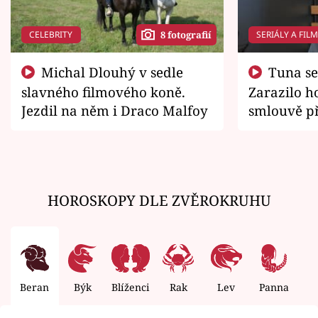
CELEBRITY
SERIÁLY A FIL
8 fotografií
Michal Dlouhý v sedle
Tuna se chtěl vrátit domů.
slavného filmového koně.
Zarazilo ho
Jezdil na něm i Draco Malfoy
smlouvě př
zemřít
HOROSKOPY DLE ZVĚROKRUHU
Beran
Býk
Blíženci
Rak
Lev
Panna
V