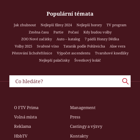
Populární témata
Jak zhubnout
Nejlepší filmy 2024
Nejlepší horory
TV program
Změna času
Partie
Počasí
Kdy budou volby
ZOO Nové začátky
Auto – katalog
7 pádů Honzy Dědka
Volby 2025
Svařené víno
Tatarák podle Pohlreicha
Aloe vera
Pěstování lichořeřišnice
Výpočet ascendentu
Tvarohové knedlíky
Nejlepší palačinky
Švestkový koláč
O FTV Prima
Management
Volná místa
Press
Reklama
Castingy a výzvy
HbbTV
Kontakty