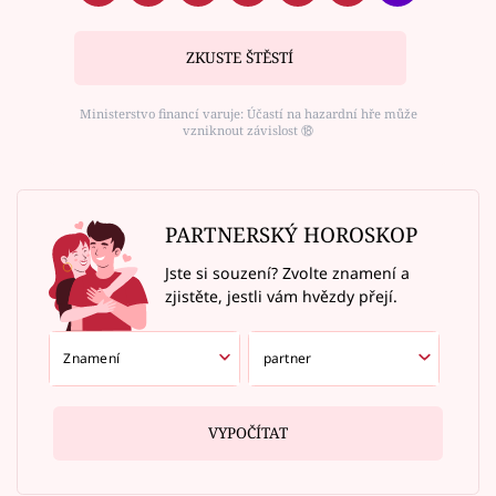
ZKUSTE ŠTĚSTÍ
Ministerstvo financí varuje: Účastí na hazardní hře může
vzniknout závislost ⑱
PARTNERSKÝ HOROSKOP
Jste si souzení? Zvolte znamení a
zjistěte, jestli vám hvězdy přejí.
VYPOČÍTAT