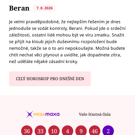
Beran
7. 8. 2026
Je velmi pravděpodobné, že nejlepším řešením je dnes
jednoduše se vzdát kontroly, Berani. Pokud jde o srdeční
záležitosti, ostatní lidé mohou být ve víru zmatku. Snažit
se přijít na kloub jejich duševnímu rozpoložení bude
nemožné, takže se o to ani nepokoušejte. Možná budete
chtít nechat věci plynout a uvidíte, jak dopadnete zítra,
než uděláte nějaké zásadní kroky.
CELÝ HOROSKOP PRO DNEŠNÍ DEN
Vaše šťastná čísla
36
33
10
4
9
46
2