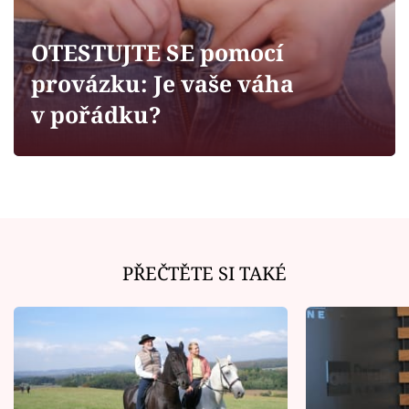
Horoskopy
Sledujte prima+
OTESTUJTE SE pomocí
provázku: Je vaše váha
Filmový festival Karlovy Vary
v pořádku?
Pořady
Mámy sobě
Přihlášení
PŘEČTĚTE SI TAKÉ
Sledujte nás