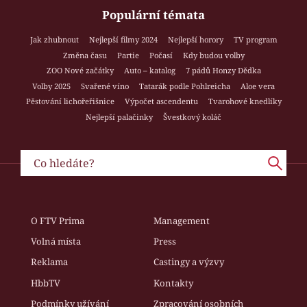
Populární témata
Jak zhubnout
Nejlepší filmy 2024
Nejlepší horory
TV program
Změna času
Partie
Počasí
Kdy budou volby
ZOO Nové začátky
Auto – katalog
7 pádů Honzy Dědka
Volby 2025
Svařené víno
Tatarák podle Pohlreicha
Aloe vera
Pěstování lichořeřišnice
Výpočet ascendentu
Tvarohové knedlíky
Nejlepší palačinky
Švestkový koláč
O FTV Prima
Management
Volná místa
Press
Reklama
Castingy a výzvy
HbbTV
Kontakty
Podmínky užívání
Zpracování osobních