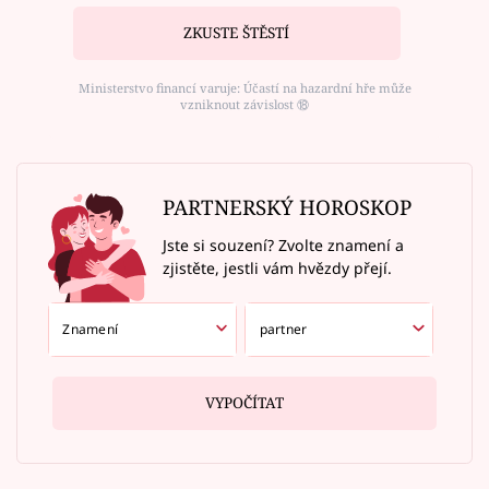
ZKUSTE ŠTĚSTÍ
Ministerstvo financí varuje: Účastí na hazardní hře může
vzniknout závislost ⑱
PARTNERSKÝ HOROSKOP
Jste si souzení? Zvolte znamení a
zjistěte, jestli vám hvězdy přejí.
VYPOČÍTAT