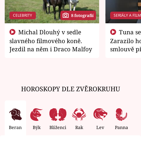
CELEBRITY
SERIÁLY A FIL
8 fotografií
Michal Dlouhý v sedle
Tuna se chtěl vrátit domů.
slavného filmového koně.
Zarazilo ho
Jezdil na něm i Draco Malfoy
smlouvě př
zemřít
HOROSKOPY DLE ZVĚROKRUHU
Beran
Býk
Blíženci
Rak
Lev
Panna
V