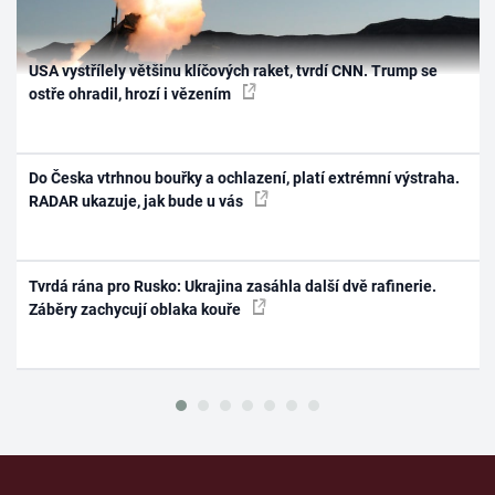
USA vystřílely většinu klíčových raket, tvrdí CNN. Trump se
ostře ohradil, hrozí i vězením
Do Česka vtrhnou bouřky a ochlazení, platí extrémní výstraha.
RADAR ukazuje, jak bude u vás
Tvrdá rána pro Rusko: Ukrajina zasáhla další dvě rafinerie.
Záběry zachycují oblaka kouře