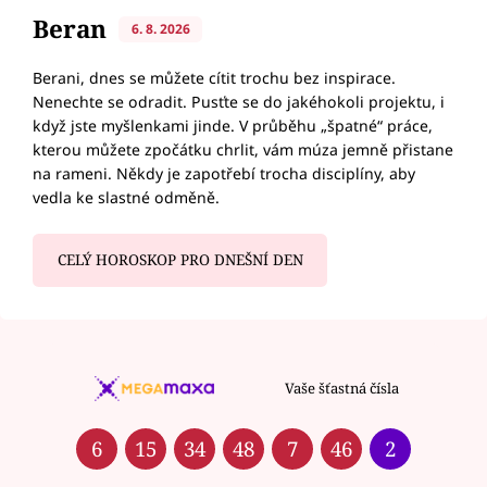
Beran
6. 8. 2026
Berani, dnes se můžete cítit trochu bez inspirace.
Nenechte se odradit. Pusťte se do jakéhokoli projektu, i
když jste myšlenkami jinde. V průběhu „špatné“ práce,
kterou můžete zpočátku chrlit, vám múza jemně přistane
na rameni. Někdy je zapotřebí trocha disciplíny, aby
vedla ke slastné odměně.
CELÝ HOROSKOP PRO DNEŠNÍ DEN
Vaše šťastná čísla
6
15
34
48
7
46
2