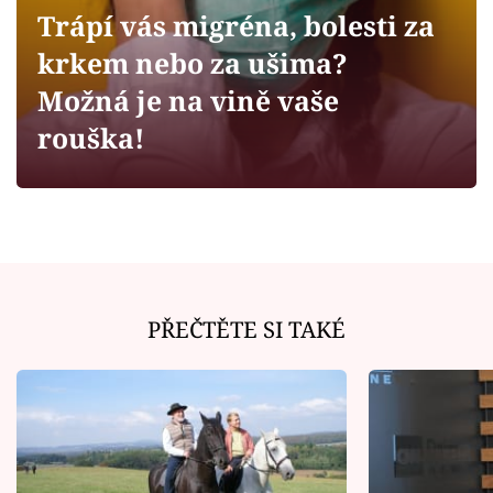
Horoskopy
Trápí vás migréna, bolesti za
Sledujte prima+
krkem nebo za ušima?
Možná je na vině vaše
Filmový festival Karlovy Vary
rouška!
Pořady
Mámy sobě
Přihlášení
PŘEČTĚTE SI TAKÉ
Sledujte nás