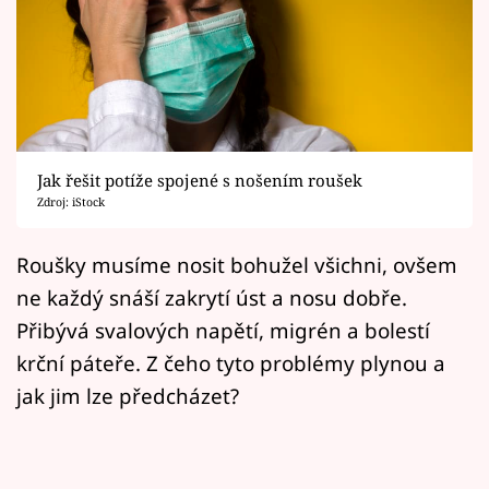
Horoskopy
Sledujte prima+
Filmový festival Karlovy Vary
Pořady
Jak řešit potíže spojené s nošením roušek
Zdroj: iStock
Mámy sobě
Roušky musíme nosit bohužel všichni, ovšem
Přihlášení
ne každý snáší zakrytí úst a nosu dobře.
Přibývá svalových napětí, migrén a bolestí
krční páteře. Z čeho tyto problémy plynou a
Sledujte nás
jak jim lze předcházet?