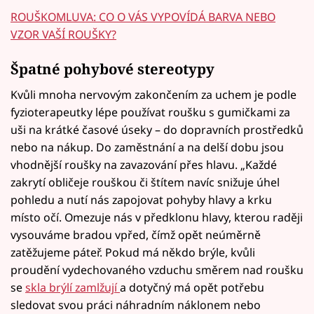
ROUŠKOMLUVA: CO O VÁS VYPOVÍDÁ BARVA NEBO
VZOR VAŠÍ ROUŠKY?
Špatné pohybové stereotypy
Kvůli mnoha nervovým zakončením za uchem je podle
fyzioterapeutky lépe používat roušku s gumičkami za
uši na krátké časové úseky – do dopravních prostředků
nebo na nákup. Do zaměstnání a na delší dobu jsou
vhodnější roušky na zavazování přes hlavu. „Každé
zakrytí obličeje rouškou či štítem navíc snižuje úhel
pohledu a nutí nás zapojovat pohyby hlavy a krku
místo očí. Omezuje nás v předklonu hlavy, kterou raději
vysouváme bradou vpřed, čímž opět neúměrně
zatěžujeme páteř. Pokud má někdo brýle, kvůli
proudění vydechovaného vzduchu směrem nad roušku
se
skla brýlí zamlžují
a dotyčný má opět potřebu
sledovat svou práci náhradním náklonem nebo