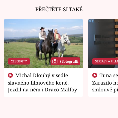
PŘEČTĚTE SI TAKÉ
CELEBRITY
SERIÁLY A FIL
8 fotografií
Michal Dlouhý v sedle
Tuna se chtěl vrátit domů.
slavného filmového koně.
Zarazilo ho
Jezdil na něm i Draco Malfoy
smlouvě př
zemřít