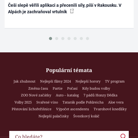
Češi slepě věřili aplikaci a přecenili síly, píší v Rakousku. V
Alpách je zachraňoval vrtulník
Populární témata
Jak zhubnout
Nejlepší filmy 2024
Nejlepší horory
TV program
Změna času
Partie
Počasí
Kdy budou volby
ZOO Nové začátky
Auto – katalog
7 pádů Honzy Dědka
Volby 2025
Svařené víno
Tatarák podle Pohlreicha
Aloe vera
Pěstování lichořeřišnice
Výpočet ascendentu
Tvarohové knedlíky
Nejlepší palačinky
Švestkový koláč