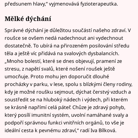
předsunem hlavy,“ vyjmenovává fyzioterapeutka.
Mělké dýchání
Správné dýchání je důležitou součástí našeho zdraví. V
roušce se ovšem nedá nadechnout ani vydechnout
dostatečně. To ubírá na přirozeném posilování středu
těla a ještě víc přidává na svalových dysbalancích.
„Mnoho bolestí, které se dnes objevují, pramení ze
stresu, z napětí svalů, které nošení roušek ještě
umocňuje. Proto mohu jen doporučit dlouhé
procházky v parku, v lese, spolu s blízkými členy rodiny,
kdy je možné roušku sejmout, dýchat čerstvý vzduch a
soustředit se na hluboký nádech i výdech, při kterém
se krásně napřímí celá páteř. Chůze je zdravý pohyb,
který posílí imunitní systém, uvolní namáhané svaly a
podpoří správnou funkci vnitřních orgánů, to vše je
ideální cesta k pevnému zdraví,“ radí Iva Bílková.