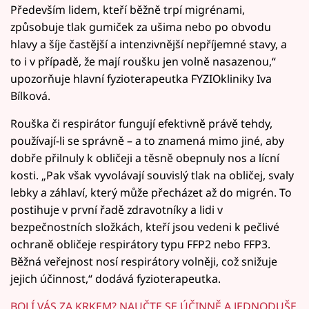
Především lidem, kteří běžně trpí migrénami,
způsobuje tlak gumiček za ušima nebo po obvodu
hlavy a šíje častější a intenzivnější nepříjemné stavy, a
to i v případě, že mají roušku jen volně nasazenou,“
upozorňuje hlavní fyzioterapeutka FYZIOkliniky Iva
Bílková.
Rouška či respirátor fungují efektivně právě tehdy,
používají-li se správně – a to znamená mimo jiné, aby
dobře přilnuly k obličeji a těsně obepnuly nos a lícní
kosti. „Pak však vyvolávají souvislý tlak na obličej, svaly
lebky a záhlaví, který může přecházet až do migrén. To
postihuje v první řadě zdravotníky a lidi v
bezpečnostních složkách, kteří jsou vedeni k pečlivé
ochraně obličeje respirátory typu FFP2 nebo FFP3.
Běžná veřejnost nosí respirátory volněji, což snižuje
jejich účinnost,“ dodává fyzioterapeutka.
BOLÍ VÁS ZA KRKEM? NAUČTE SE ÚČINNĚ A JEDNODUŠE