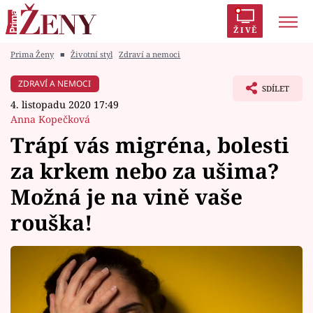
ŽIVĚ
Prima Ženy
■
Životní styl
Zdraví a nemoci
Trendy:
Polabí
Inspekce
Prostřeno!
AYTO?
ZDRAVÍ A NEMOCI
SDÍLET
Módní alarm
Zrádci
Proměny
4. listopadu 2020 17:49
Anna Kopečková
Trápí vás migréna, bolesti
za krkem nebo za ušima?
Témata
Možná je na vině vaše
Celebrity
rouška!
Vztahy
Seriály