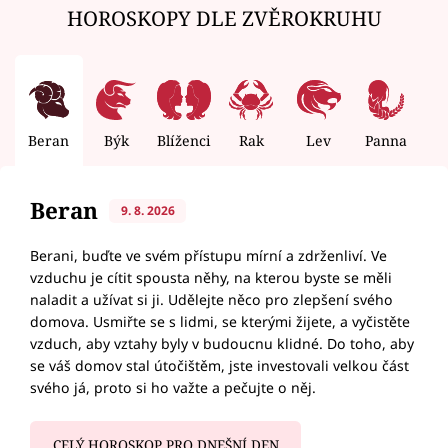
HOROSKOPY DLE ZVĚROKRUHU
Beran
Býk
Blíženci
Rak
Lev
Panna
V
Beran
9. 8. 2026
Berani, buďte ve svém přístupu mírní a zdrženliví. Ve
vzduchu je cítit spousta něhy, na kterou byste se měli
naladit a užívat si ji. Udělejte něco pro zlepšení svého
domova. Usmiřte se s lidmi, se kterými žijete, a vyčistěte
vzduch, aby vztahy byly v budoucnu klidné. Do toho, aby
se váš domov stal útočištěm, jste investovali velkou část
svého já, proto si ho važte a pečujte o něj.
CELÝ HOROSKOP PRO DNEŠNÍ DEN