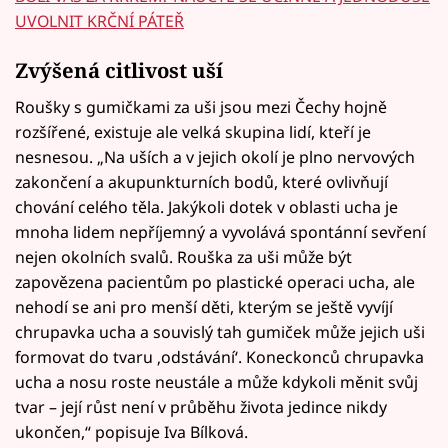
UVOLNIT KRČNÍ PÁTEŘ
Zvýšená citlivost uší
Roušky s gumičkami za uši jsou mezi Čechy hojně
rozšířené, existuje ale velká skupina lidí, kteří je
nesnesou. „Na uších a v jejich okolí je plno nervových
zakončení a akupunkturních bodů, které ovlivňují
chování celého těla. Jakýkoli dotek v oblasti ucha je
mnoha lidem nepříjemný a vyvolává spontánní sevření
nejen okolních svalů. Rouška za uši může být
zapovězena pacientům po plastické operaci ucha, ale
nehodí se ani pro menší děti, kterým se ještě vyvíjí
chrupavka ucha a souvislý tah gumiček může jejich uši
formovat do tvaru ‚odstávání‘. Koneckonců chrupavka
ucha a nosu roste neustále a může kdykoli měnit svůj
tvar – její růst není v průběhu života jedince nikdy
ukončen,“ popisuje Iva Bílková.