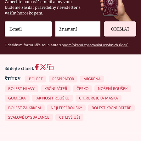
Zanechte nám váš e-mail a my vám
budeme zasílat pravidelný newsletter s
vaším horoskopem.
ODESLAT
Odesláním formuláře souhlasíte s
podmínkami zpracování osobních údajů
Sdílejte článek
ŠTÍTKY
BOLEST
RESPIRÁTOR
MIGRÉNA
BOLEST HLAVY
KRČNÍ PÁTEŘ
ČESKO
NOŠENÍ ROUŠEK
GUMIČKA
JAK NOSIT ROUŠKU
CHIRURGICKÁ MASKA
BOLEST ZA KRKEM
NEJLEPŠÍ ROUŠKY
BOLEST KRČNÍ PÁTEŘE
SVALOVÉ DYSBALANCE
CITLIVÉ UŠI