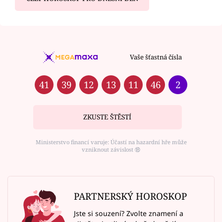
Vaše šťastná čísla
41
39
12
13
11
46
2
ZKUSTE ŠTĚSTÍ
Ministerstvo financí varuje: Účastí na hazardní hře může
vzniknout závislost ⑱
PARTNERSKÝ HOROSKOP
Jste si souzení? Zvolte znamení a