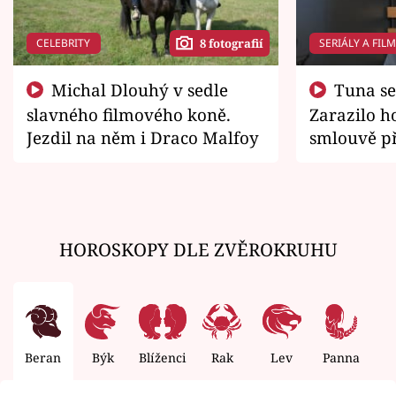
CELEBRITY
SERIÁLY A FIL
8 fotografií
Michal Dlouhý v sedle
Tuna se chtěl vrátit domů.
slavného filmového koně.
Zarazilo ho
Jezdil na něm i Draco Malfoy
smlouvě př
zemřít
HOROSKOPY DLE ZVĚROKRUHU
Beran
Býk
Blíženci
Rak
Lev
Panna
V