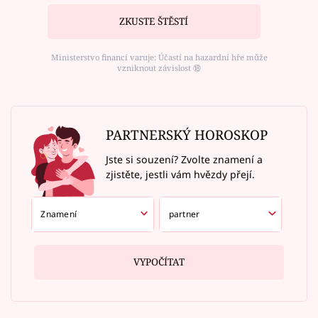
ZKUSTE ŠTĚSTÍ
Ministerstvo financí varuje: Účastí na hazardní hře může
vzniknout závislost ⑱
PARTNERSKÝ HOROSKOP
Jste si souzení? Zvolte znamení a
zjistěte, jestli vám hvězdy přejí.
VYPOČÍTAT