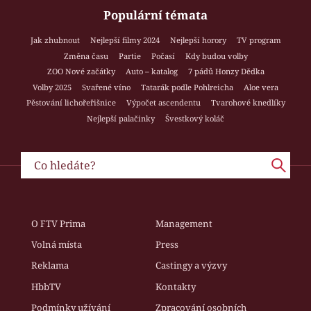
Populární témata
Jak zhubnout
Nejlepší filmy 2024
Nejlepší horory
TV program
Změna času
Partie
Počasí
Kdy budou volby
ZOO Nové začátky
Auto – katalog
7 pádů Honzy Dědka
Volby 2025
Svařené víno
Tatarák podle Pohlreicha
Aloe vera
Pěstování lichořeřišnice
Výpočet ascendentu
Tvarohové knedlíky
Nejlepší palačinky
Švestkový koláč
O FTV Prima
Management
Volná místa
Press
Reklama
Castingy a výzvy
HbbTV
Kontakty
Podmínky užívání
Zpracování osobních