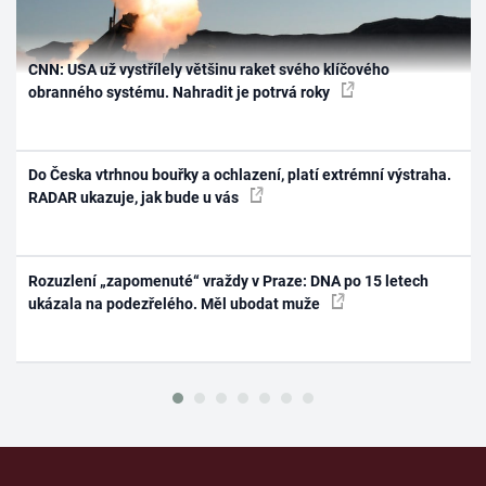
CNN: USA už vystřílely většinu raket svého klíčového
obranného systému. Nahradit je potrvá roky
Do Česka vtrhnou bouřky a ochlazení, platí extrémní výstraha.
RADAR ukazuje, jak bude u vás
Rozuzlení „zapomenuté“ vraždy v Praze: DNA po 15 letech
ukázala na podezřelého. Měl ubodat muže