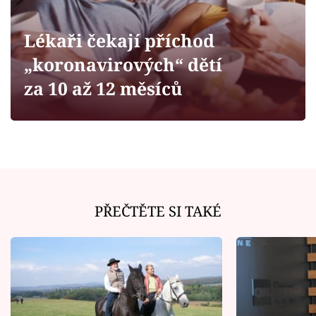
Horoskopy
Sledujte prima+
Lékaři čekají příchod
„koronavirových“ dětí
Filmový festival Karlovy Vary
za 10 až 12 měsíců
Pořady
Mámy sobě
Přihlášení
PŘEČTĚTE SI TAKÉ
Sledujte nás