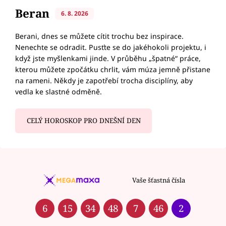
Beran
6. 8. 2026
Berani, dnes se můžete cítit trochu bez inspirace.
Nenechte se odradit. Pusťte se do jakéhokoli projektu, i
když jste myšlenkami jinde. V průběhu „špatné“ práce,
kterou můžete zpočátku chrlit, vám múza jemně přistane
na rameni. Někdy je zapotřebí trocha disciplíny, aby
vedla ke slastné odměně.
CELÝ HOROSKOP PRO DNEŠNÍ DEN
Vaše šťastná čísla
6
15
34
48
7
46
2