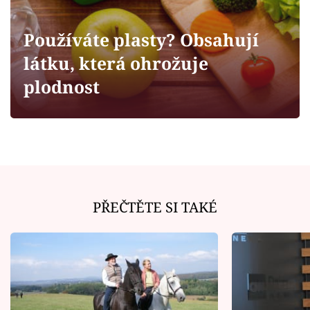
Horoskopy
Sledujte prima+
Používáte plasty? Obsahují
látku, která ohrožuje
Filmový festival Karlovy Vary
plodnost
Pořady
Mámy sobě
Přihlášení
PŘEČTĚTE SI TAKÉ
Sledujte nás