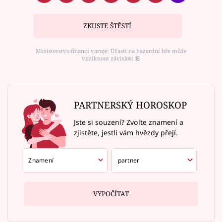
ZKUSTE ŠTĚSTÍ
Ministerstvo financí varuje: Účastí na hazardní hře může
vzniknout závislost ⑱
PARTNERSKÝ HOROSKOP
Jste si souzení? Zvolte znamení a
zjistěte, jestli vám hvězdy přejí.
VYPOČÍTAT