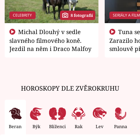
CELEBRITY
SERIÁLY A FIL
8 fotografií
Michal Dlouhý v sedle
Tuna se chtěl vrátit domů.
slavného filmového koně.
Zarazilo ho
Jezdil na něm i Draco Malfoy
smlouvě př
zemřít
HOROSKOPY DLE ZVĚROKRUHU
Beran
Býk
Blíženci
Rak
Lev
Panna
V