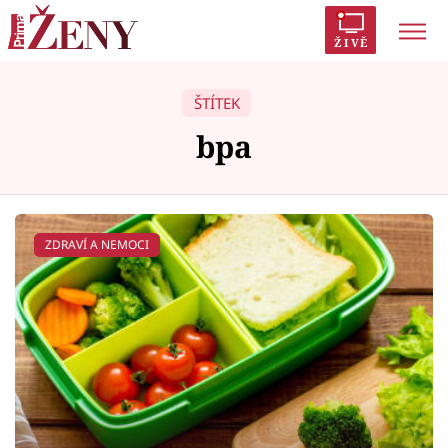
ŽIVĚ
Trendy:
Polabí
Inspekce
Prostřeno!
AYTO?
ŠTÍTEK
Módní alarm
Zrádci
Proměny
bpa
ZDRAVÍ A NEMOCI
Témata
Celebrity
Vztahy
Seriály