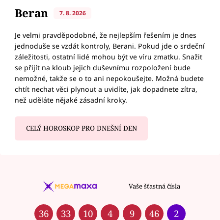
Beran
7. 8. 2026
Je velmi pravděpodobné, že nejlepším řešením je dnes
jednoduše se vzdát kontroly, Berani. Pokud jde o srdeční
záležitosti, ostatní lidé mohou být ve víru zmatku. Snažit
se přijít na kloub jejich duševnímu rozpoložení bude
nemožné, takže se o to ani nepokoušejte. Možná budete
chtít nechat věci plynout a uvidíte, jak dopadnete zítra,
než uděláte nějaké zásadní kroky.
CELÝ HOROSKOP PRO DNEŠNÍ DEN
Vaše šťastná čísla
36
33
10
4
9
46
2