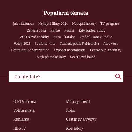
Populární témata
Jak zhubnout
Nejlepší filmy 2024
Nejlepší horory
TV program
Změna času
Partie
Počasí
Kdy budou volby
ZOO Nové začátky
Auto – katalog
7 pádů Honzy Dědka
Volby 2025
Svařené víno
Tatarák podle Pohlreicha
Aloe vera
Pěstování lichořeřišnice
Výpočet ascendentu
Tvarohové knedlíky
Nejlepší palačinky
Švestkový koláč
O FTV Prima
Management
Volná místa
Press
Reklama
Castingy a výzvy
HbbTV
Kontakty