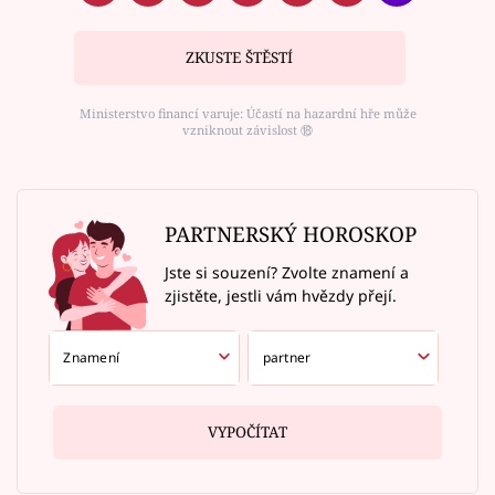
ZKUSTE ŠTĚSTÍ
Ministerstvo financí varuje: Účastí na hazardní hře může
vzniknout závislost ⑱
PARTNERSKÝ HOROSKOP
Jste si souzení? Zvolte znamení a
zjistěte, jestli vám hvězdy přejí.
VYPOČÍTAT