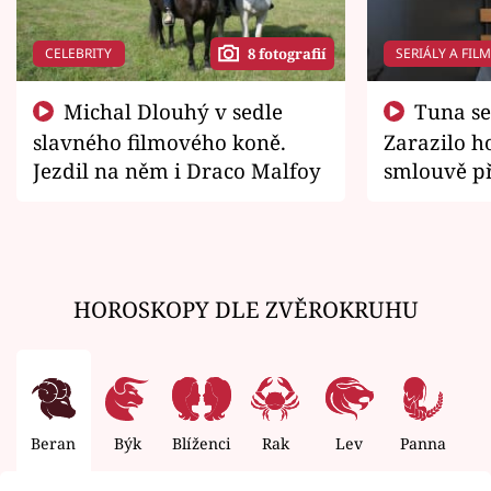
CELEBRITY
SERIÁLY A FIL
8 fotografií
Michal Dlouhý v sedle
Tuna se chtěl vrátit domů.
slavného filmového koně.
Zarazilo ho
Jezdil na něm i Draco Malfoy
smlouvě př
zemřít
HOROSKOPY DLE ZVĚROKRUHU
Beran
Býk
Blíženci
Rak
Lev
Panna
V