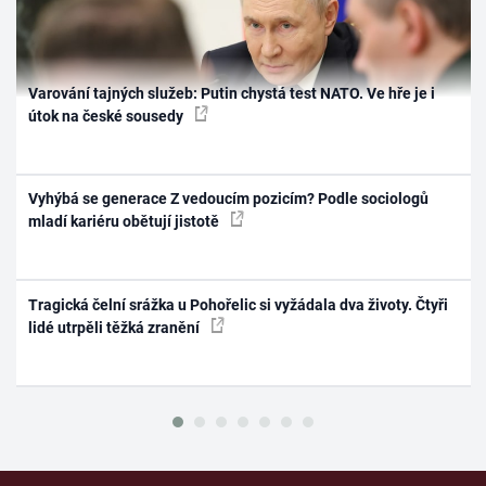
Varování tajných služeb: Putin chystá test NATO. Ve hře je i
útok na české sousedy
Vyhýbá se generace Z vedoucím pozicím? Podle sociologů
mladí kariéru obětují jistotě
Tragická čelní srážka u Pohořelic si vyžádala dva životy. Čtyři
lidé utrpěli těžká zranění