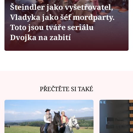
Horoskopy
Šteindler jako vyšetřovatel,
Sledujte prima+
Vladyka jako šéf mordparty.
Toto jsou tváře seriálu
Filmový festival Karlovy Vary
Dvojka na zabití
Pořady
Mámy sobě
Přihlášení
PŘEČTĚTE SI TAKÉ
Sledujte nás