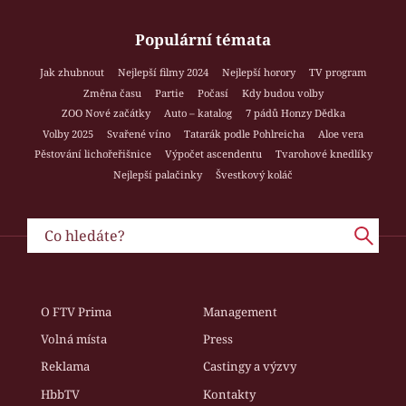
Populární témata
Jak zhubnout
Nejlepší filmy 2024
Nejlepší horory
TV program
Změna času
Partie
Počasí
Kdy budou volby
ZOO Nové začátky
Auto – katalog
7 pádů Honzy Dědka
Volby 2025
Svařené víno
Tatarák podle Pohlreicha
Aloe vera
Pěstování lichořeřišnice
Výpočet ascendentu
Tvarohové knedlíky
Nejlepší palačinky
Švestkový koláč
O FTV Prima
Management
Volná místa
Press
Reklama
Castingy a výzvy
HbbTV
Kontakty