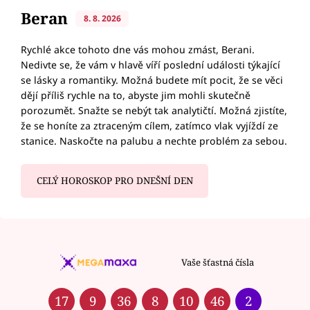
Beran
8. 8. 2026
Rychlé akce tohoto dne vás mohou zmást, Berani.
Nedivte se, že vám v hlavě víří poslední události týkající
se lásky a romantiky. Možná budete mít pocit, že se věci
dějí příliš rychle na to, abyste jim mohli skutečně
porozumět. Snažte se nebýt tak analytičtí. Možná zjistíte,
že se honíte za ztraceným cílem, zatímco vlak vyjíždí ze
stanice. Naskočte na palubu a nechte problém za sebou.
CELÝ HOROSKOP PRO DNEŠNÍ DEN
Vaše šťastná čísla
17
9
36
8
10
46
2