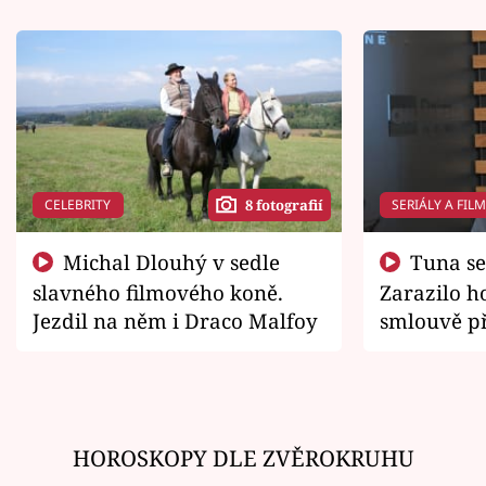
CELEBRITY
SERIÁLY A FIL
8 fotografií
Michal Dlouhý v sedle
Tuna se chtěl vrátit domů.
slavného filmového koně.
Zarazilo ho
Jezdil na něm i Draco Malfoy
smlouvě př
zemřít
HOROSKOPY DLE ZVĚROKRUHU