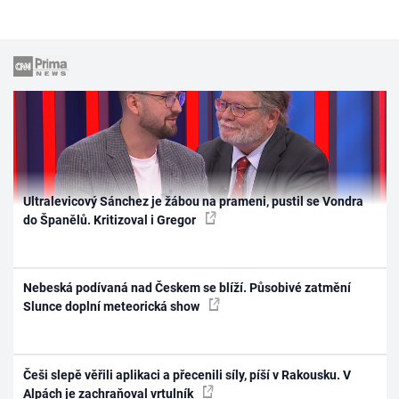
Ultralevicový Sánchez je žábou na prameni, pustil se Vondra
do Španělů. Kritizoval i Gregor
Nebeská podívaná nad Českem se blíží. Působivé zatmění
Slunce doplní meteorická show
Češi slepě věřili aplikaci a přecenili síly, píší v Rakousku. V
Alpách je zachraňoval vrtulník