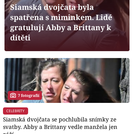
Horoskopy
Siamská dvojčata byla
Sledujte prima+
spatřena s miminkem. Lidé
gratulují Abby a Brittany k
Filmový festival Karlovy Vary
dítěti
Pořady
Mámy sobě
Přihlášení
7 fotografií
Sledujte nás
CELEBRITY
Siamská dvojčata se pochlubila snímky ze
svatby. Abby a Brittany vedle manžela jen