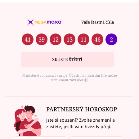
Vaše šťastná čísla
41
39
12
13
11
46
2
ZKUSTE ŠTĚSTÍ
Ministerstvo financí varuje: Účastí na hazardní hře může
vzniknout závislost ⑱
PARTNERSKÝ HOROSKOP
Jste si souzení? Zvolte znamení a
zjistěte, jestli vám hvězdy přejí.