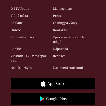
O FTV Prima
Management
Volná místa
Press
Reklama
Castingy a výzvy
HbbTV
Kontakty
Podmínky užívání
Zpracování osobních
údajů
Cookies
Nápověda
Vlastník FTV Prima spol.
Redakce
s r.o.
Nahlásit chybu
Nastavení soukromí
App Store
Google Play