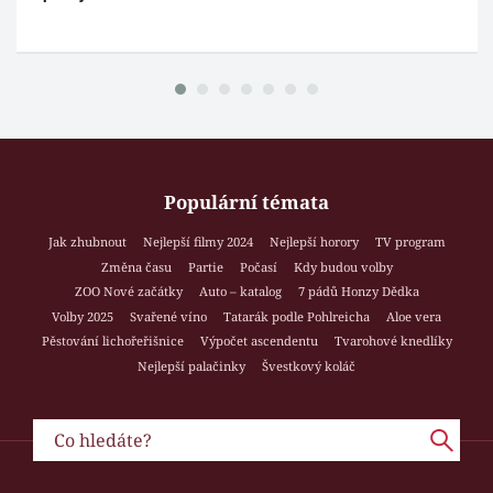
Populární témata
Jak zhubnout
Nejlepší filmy 2024
Nejlepší horory
TV program
Změna času
Partie
Počasí
Kdy budou volby
ZOO Nové začátky
Auto – katalog
7 pádů Honzy Dědka
Volby 2025
Svařené víno
Tatarák podle Pohlreicha
Aloe vera
Pěstování lichořeřišnice
Výpočet ascendentu
Tvarohové knedlíky
Nejlepší palačinky
Švestkový koláč