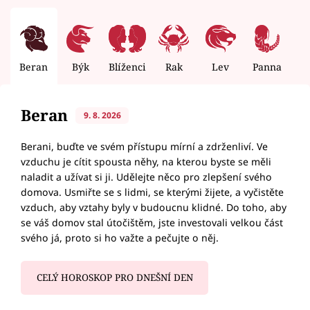
Beran
Býk
Blíženci
Rak
Lev
Panna
V
Beran
9. 8. 2026
Berani, buďte ve svém přístupu mírní a zdrženliví. Ve
vzduchu je cítit spousta něhy, na kterou byste se měli
naladit a užívat si ji. Udělejte něco pro zlepšení svého
domova. Usmiřte se s lidmi, se kterými žijete, a vyčistěte
vzduch, aby vztahy byly v budoucnu klidné. Do toho, aby
se váš domov stal útočištěm, jste investovali velkou část
svého já, proto si ho važte a pečujte o něj.
CELÝ HOROSKOP PRO DNEŠNÍ DEN