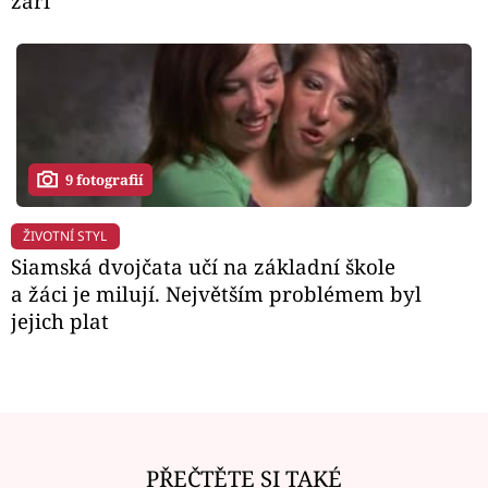
září
9 fotografií
ŽIVOTNÍ STYL
Siamská dvojčata učí na základní škole
a žáci je milují. Největším problémem byl
jejich plat
PŘEČTĚTE SI TAKÉ