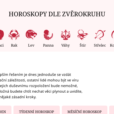
HOROSKOPY DLE ZVĚROKRUHU
nci
Rak
Lev
Panna
Váhy
Štír
Střelec
K
epším řešením je dnes jednoduše se vzdát
ční záležitosti, ostatní lidé mohou být ve víru
b jejich duševnímu rozpoložení bude nemožné,
ožná budete chtít nechat věci plynout a uvidíte,
nějaké zásadní kroky.
DEN
TÝDENNÍ HOROSKOP
MĚSÍČNÍ HOROSKOP