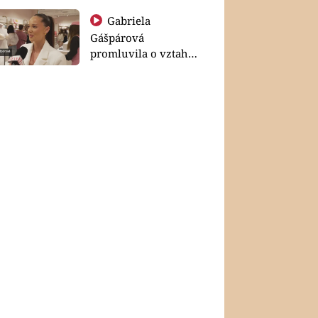
Gabriela
Gášpárová
promluvila o vztahu
a zakládání rodiny