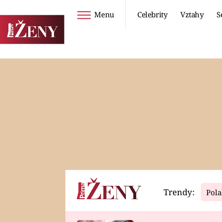
Menu
Celebrity
Vztahy
S
Seriály
Životní styl
ZOO
DIETY A HUBNUTÍ
PROSTŘENO!
CESTOVÁNÍ A
DOVOLENÁ
DUCH
ZDRAVÍ
Trendy:
Pola
Horoskopy
Video
ASTROČLÁNKY
SERIÁLY