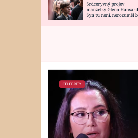
Srdceryvný projev
SNÁŘ
CELEBRITY
manželky Glena Hansard
Syn tu není, nerozuměl b
HOROSKOP NA
VAŘENÍ
tomu, vysvětlila
ROK 2023
CELEBRITY