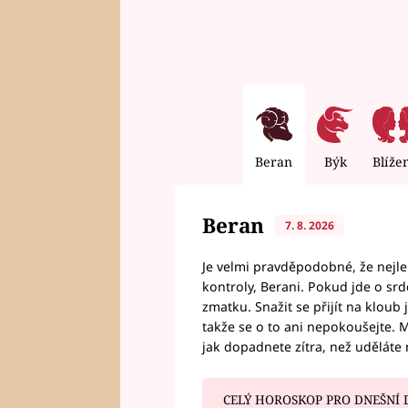
Beran
Býk
Blíže
Beran
7. 8. 2026
Je velmi pravděpodobné, že nejl
kontroly, Berani. Pokud jde o srde
zmatku. Snažit se přijít na klou
takže se o to ani nepokoušejte. M
jak dopadnete zítra, než uděláte 
CELÝ HOROSKOP PRO DNEŠNÍ 