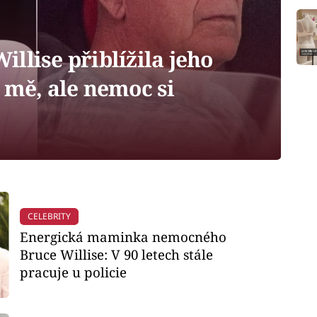
llise přiblížila jeho
 mě, ale nemoc si
CELEBRITY
Energická maminka nemocného
Bruce Willise: V 90 letech stále
pracuje u policie