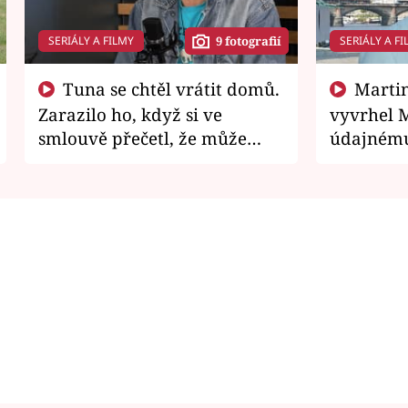
SERIÁLY A FILMY
SERIÁLY A FI
9 fotografií
Tuna se chtěl vrátit domů.
Martin Písařík jako
Zarazilo ho, když si ve
vyvrhel 
smlouvě přečetl, že může
údajnému
zemřít
je v nemil