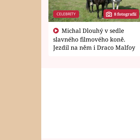
CELEBRITY
8 fotografií
Michal Dlouhý v sedle
slavného filmového koně.
Jezdil na něm i Draco Malfoy