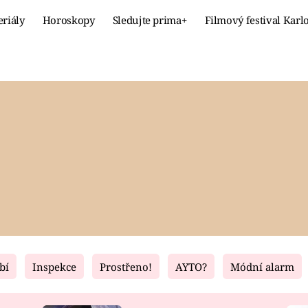
eriály
Horoskopy
Sledujte prima+
Filmový festival Karl
Celebrity
Recept
MÓDA A KRÁSA
HLAVNÍ JÍ
VZTAHY A SEX
SLADKÉ
PRIMA MAMINKA
ZDRAVÉ
bí
Inspekce
Prostřeno!
AYTO?
Módní alarm
Fresh
Living
RECEPTY
BYDLENÍ