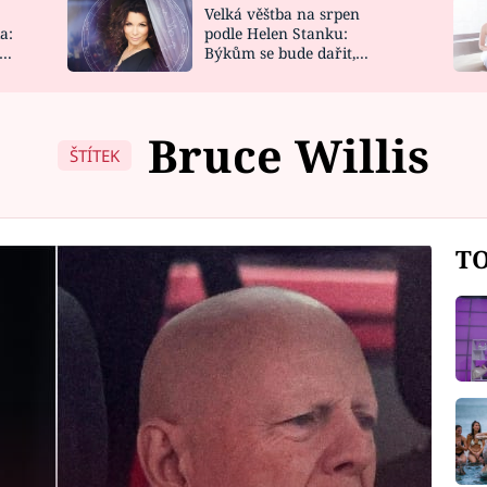
Velká věštba na srpen
NOVINKY
ZAHRADA
a:
podle Helen Stanku:
y
Býkům se bude dařit,
VIDEORECEPTY
DESIGN
Vodnáře čeká jízda
Bruce Willis
ŠTÍTEK
TO