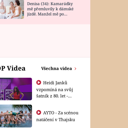
Denisa (34): Kamarádky
mě přemluvily k dámské
jízdě. Manžel mě po
návratu zaskočil
P Videa
Všechna videa
Heidi Janků
vzpomíná na svůj
šatník z 80. let -
Shopaholičky
AYTO - Za scénou
natáčení v Thajsku