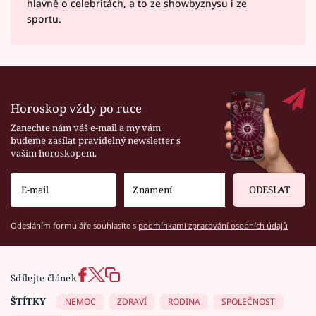
hlavně o celebritách, a to ze showbyznysu i ze
sportu.
Horoskop vždy po ruce
Zanechte nám váš e-mail a my vám
budeme zasílat pravidelný newsletter s
vaším horoskopem.
ODESLAT
Odesláním formuláře souhlasíte s
podmínkami zpracování osobních údajů
Sdílejte článek
ŠTÍTKY
NEMOC
ZDRAVÍ
RODINA
SPOLEČNOST