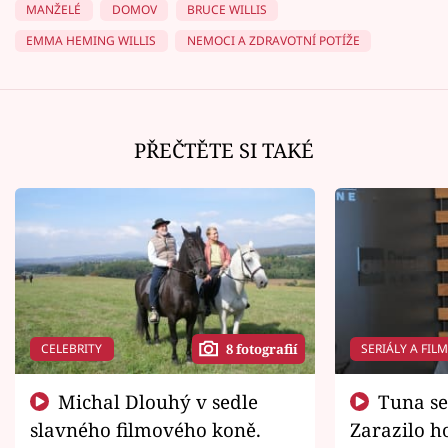
MANŽELÉ
DOMOV
BRUCE WILLIS
EMMA HEMING WILLIS
NEMOCI A ZDRAVOTNÍ POTÍŽE
PŘEČTĚTE SI TAKÉ
CELEBRITY
SERIÁLY A FIL
8 fotografií
Michal Dlouhý v sedle
Tuna se chtěl vrátit domů.
slavného filmového koně.
Zarazilo ho