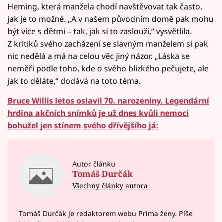
Heming, která manžela chodí navštěvovat tak často,
jak je to možné. „A v našem původním domě pak mohu
být více s dětmi – tak, jak si to zaslouží,“ vysvětlila.
Z kritiků svého zacházení se slavným manželem si pak
nic nedělá a má na celou věc jiný názor. „Láska se
neměří podle toho, kde o svého blízkého pečujete, ale
jak to děláte,“ dodává na toto téma.
Bruce Willis letos oslavil 70. narozeniny. Legendární
hrdina akčních snímků je už dnes kvůli nemoci
bohužel jen stínem svého dřívějšího já:
Autor článku
Tomáš Durčák
Všechny články autora
Tomáš Durčák je redaktorem webu Prima ženy. Píše