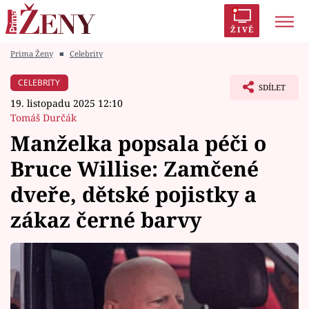
ŽIVĚ
Prima Ženy
■
Celebrity
Trendy:
Polabí
Inspekce
Prostřeno!
AYTO?
CELEBRITY
SDÍLET
Módní alarm
Zrádci
Proměny
19. listopadu 2025 12:10
Tomáš Durčák
Manželka popsala péči o
Bruce Willise: Zamčené
Témata
dveře, dětské pojistky a
Celebrity
zákaz černé barvy
Vztahy
Seriály