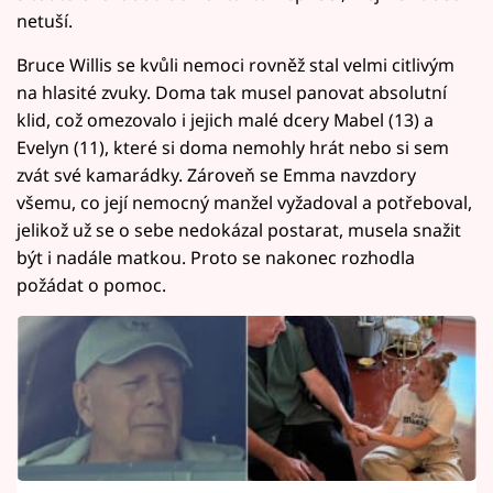
netuší.
Bruce Willis se kvůli nemoci rovněž stal velmi citlivým
na hlasité zvuky. Doma tak musel panovat absolutní
klid, což omezovalo i jejich malé dcery Mabel (13) a
Evelyn (11), které si doma nemohly hrát nebo si sem
zvát své kamarádky. Zároveň se Emma navzdory
všemu, co její nemocný manžel vyžadoval a potřeboval,
jelikož už se o sebe nedokázal postarat, musela snažit
být i nadále matkou. Proto se nakonec rozhodla
požádat o pomoc.