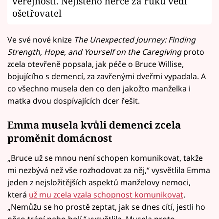
veřejnosti. Nejistého herce za ruku vedl
ošetřovatel
Ve své nové knize
The Unexpected Journey: Finding
Strength, Hope, and Yourself on the Caregiving
proto
zcela otevřeně popsala, jak péče o Bruce Willise,
bojujícího s demencí, za zavřenými dveřmi vypadala. A
co všechno musela den co den jakožto manželka i
matka dvou dospívajících dcer řešit.
Emma musela kvůli demenci zcela
proměnit domácnost
„Bruce už se mnou není schopen komunikovat, takže
mi nezbývá než vše rozhodovat za něj,“ vysvětlila Emma
jeden z nejsložitějších aspektů manželovy nemoci,
která
už mu zcela vzala schopnost komunikovat
.
„Nemůžu se ho prostě zeptat, jak se dnes cítí, jestli ho
něco trápí nebo bolí,“ vysvětlila. Musela proto