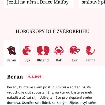
Jezdil na něm i Draco Malfoy
smlouvě př
zemřít
HOROSKOPY DLE ZVĚROKRUHU
Beran
Býk
Blíženci
Rak
Lev
Panna
V
Beran
9. 8. 2026
Berani, buďte ve svém přístupu mírní a zdrženliví. Ve
vzduchu je cítit spousta něhy, na kterou byste se měli
naladit a užívat si ji. Udělejte něco pro zlepšení svého
domova. Usmiřte se s lidmi, se kterými žijete, a vyčistěte