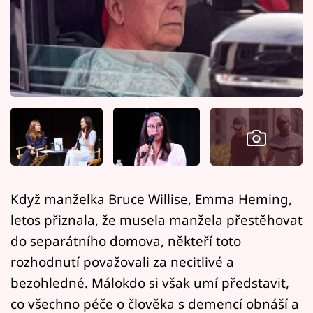
Horoskopy
Sledujte prima+
Filmový festival Karlovy Vary
Pořady
Mámy sobě
Přihlášení
Když manželka Bruce Willise, Emma Heming,
letos přiznala, že musela manžela přestěhovat
Sledujte nás
do separátního domova, někteří toto
rozhodnutí považovali za necitlivé a
bezohledné. Málokdo si však umí představit,
co všechno péče o člověka s demencí obnáší a