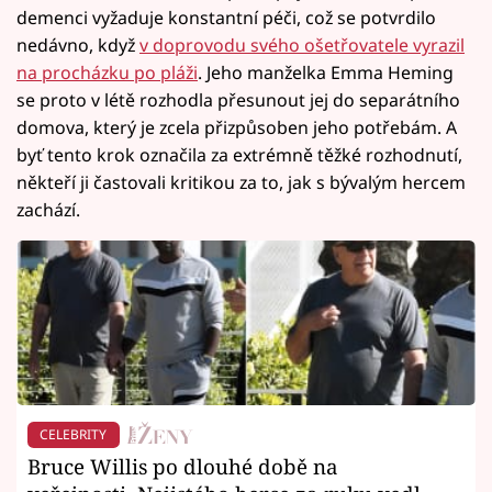
demenci vyžaduje konstantní péči, což se potvrdilo
nedávno, když
v doprovodu svého ošetřovatele vyrazil
na procházku po pláži
. Jeho manželka Emma Heming
se proto v létě rozhodla přesunout jej do separátního
domova, který je zcela přizpůsoben jeho potřebám. A
byť tento krok označila za extrémně těžké rozhodnutí,
někteří ji častovali kritikou za to, jak s bývalým hercem
zachází.
CELEBRITY
Bruce Willis po dlouhé době na