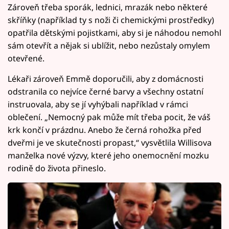
Zároveň třeba sporák, lednici, mrazák nebo některé
skříňky (například ty s noži či chemickými prostředky)
opatřila dětskými pojistkami, aby si je náhodou nemohl
sám otevřít a nějak si ublížit, nebo nezůstaly omylem
otevřené.
Lékaři zároveň Emmě doporučili, aby z domácnosti
odstranila co nejvíce černé barvy a všechny ostatní
instruovala, aby se jí vyhýbali například v rámci
oblečení. „Nemocný pak může mít třeba pocit, že váš
krk končí v prázdnu. Anebo že černá rohožka před
dveřmi je ve skutečnosti propast,“ vysvětlila Willisova
manželka nové výzvy, které jeho onemocnění mozku
rodině do života přineslo.