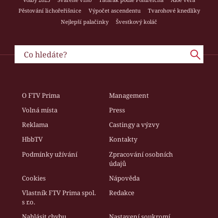
Pěstování lichořeřišnice
Výpočet ascendentu
Tvarohové knedlíky
Nejlepší palačinky
Švestkový koláč
O FTV Prima
Management
Volná místa
Press
Reklama
Castingy a výzvy
HbbTV
Kontakty
Podmínky užívání
Zpracování osobních
údajů
Cookies
Nápověda
Vlastník FTV Prima spol.
Redakce
s r.o.
Nahlásit chybu
Nastavení soukromí