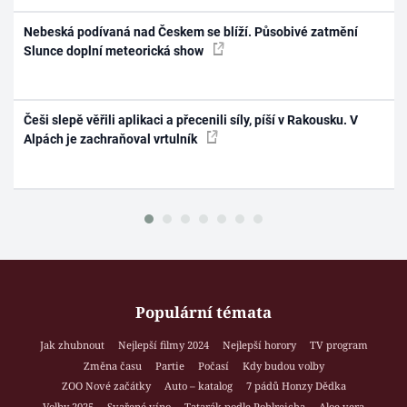
Nebeská podívaná nad Českem se blíží. Působivé zatmění
Slunce doplní meteorická show
Češi slepě věřili aplikaci a přecenili síly, píší v Rakousku. V
Alpách je zachraňoval vrtulník
Populární témata
Jak zhubnout
Nejlepší filmy 2024
Nejlepší horory
TV program
Změna času
Partie
Počasí
Kdy budou volby
ZOO Nové začátky
Auto – katalog
7 pádů Honzy Dědka
Volby 2025
Svařené víno
Tatarák podle Pohlreicha
Aloe vera