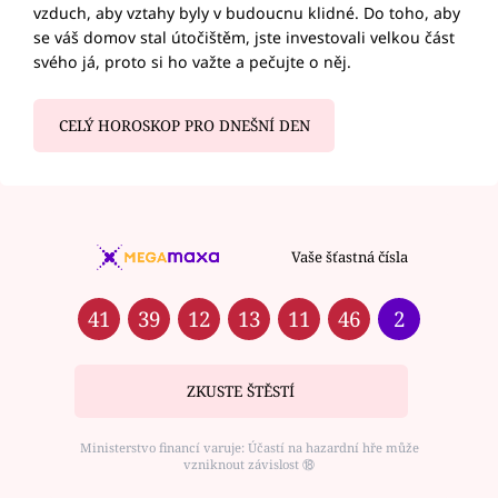
vzduch, aby vztahy byly v budoucnu klidné. Do toho, aby
se váš domov stal útočištěm, jste investovali velkou část
svého já, proto si ho važte a pečujte o něj.
CELÝ HOROSKOP PRO DNEŠNÍ DEN
Vaše šťastná čísla
41
39
12
13
11
46
2
ZKUSTE ŠTĚSTÍ
Ministerstvo financí varuje: Účastí na hazardní hře může
vzniknout závislost ⑱