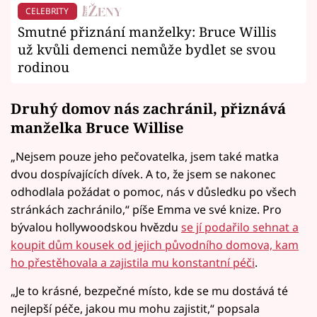
CELEBRITY
Smutné přiznání manželky: Bruce Willis
už kvůli demenci nemůže bydlet se svou
rodinou
Druhý domov nás zachránil, přiznává
manželka Bruce Willise
„Nejsem pouze jeho pečovatelka, jsem také matka
dvou dospívajících dívek. A to, že jsem se nakonec
odhodlala požádat o pomoc, nás v důsledku po všech
stránkách zachránilo,“ píše Emma ve své knize. Pro
bývalou hollywoodskou hvězdu
se jí podařilo sehnat a
koupit dům kousek od jejich původního domova, kam
ho přestěhovala a zajistila mu konstantní péči
.
„Je to krásné, bezpečné místo, kde se mu dostává té
nejlepší péče, jakou mu mohu zajistit,“ popsala