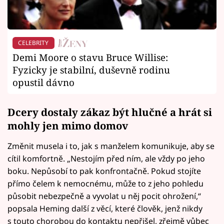
CELEBRITY
Demi Moore o stavu Bruce Willise:
Fyzicky je stabilní, duševně rodinu
opustil dávno
Dcery dostaly zákaz být hlučné a hrát si
mohly jen mimo domov
Změnit musela i to, jak s manželem komunikuje, aby se
cítil komfortně. „Nestojím před ním, ale vždy po jeho
boku. Nepůsobí to pak konfrontačně. Pokud stojíte
přímo čelem k nemocnému, může to z jeho pohledu
působit nebezpečně a vyvolat u něj pocit ohrožení,“
popsala Heming další z věcí, které člověk, jenž nikdy
s touto chorobou do kontaktu nepřišel, zřejmě vůbec