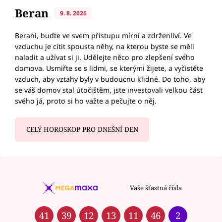
Beran
9. 8. 2026
Berani, buďte ve svém přístupu mírní a zdrženliví. Ve
vzduchu je cítit spousta něhy, na kterou byste se měli
naladit a užívat si ji. Udělejte něco pro zlepšení svého
domova. Usmiřte se s lidmi, se kterými žijete, a vyčistěte
vzduch, aby vztahy byly v budoucnu klidné. Do toho, aby
se váš domov stal útočištěm, jste investovali velkou část
svého já, proto si ho važte a pečujte o něj.
CELÝ HOROSKOP PRO DNEŠNÍ DEN
Vaše šťastná čísla
41
39
12
13
11
46
2