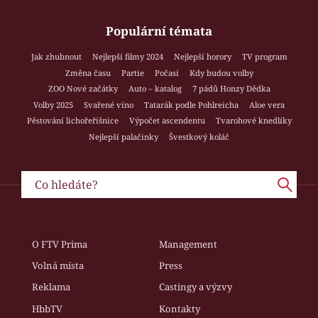
Populární témata
Jak zhubnout
Nejlepší filmy 2024
Nejlepší horory
TV program
Změna času
Partie
Počasí
Kdy budou volby
ZOO Nové začátky
Auto – katalog
7 pádů Honzy Dědka
Volby 2025
Svařené víno
Tatarák podle Pohlreicha
Aloe vera
Pěstování lichořeřišnice
Výpočet ascendentu
Tvarohové knedlíky
Nejlepší palačinky
Švestkový koláč
O FTV Prima
Management
Volná místa
Press
Reklama
Castingy a výzvy
HbbTV
Kontakty