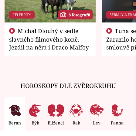
CELEBRITY
SERIÁLY A FIL
8 fotografií
Michal Dlouhý v sedle
Tuna se chtěl vrátit domů.
slavného filmového koně.
Zarazilo ho
Jezdil na něm i Draco Malfoy
smlouvě př
zemřít
HOROSKOPY DLE ZVĚROKRUHU
Beran
Býk
Blíženci
Rak
Lev
Panna
V