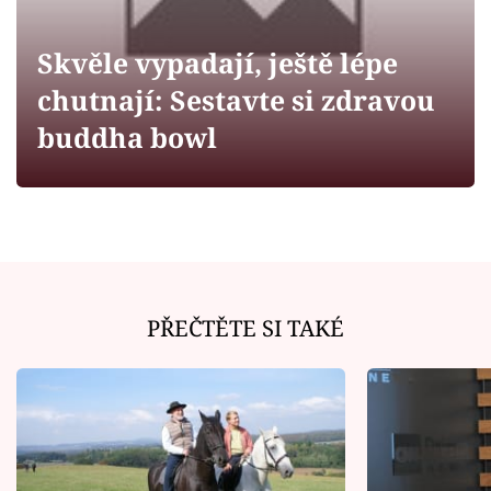
Horoskopy
Sledujte prima+
Skvěle vypadají, ještě lépe
chutnají: Sestavte si zdravou
Filmový festival Karlovy Vary
buddha bowl
Pořady
Mámy sobě
Přihlášení
PŘEČTĚTE SI TAKÉ
Sledujte nás