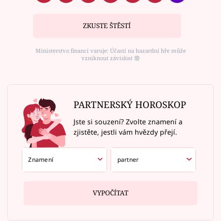
ZKUSTE ŠTĚSTÍ
Ministerstvo financí varuje: Účastí na hazardní hře může
vzniknout závislost ⑱
PARTNERSKÝ HOROSKOP
Jste si souzení? Zvolte znamení a
zjistěte, jestli vám hvězdy přejí.
VYPOČÍTAT