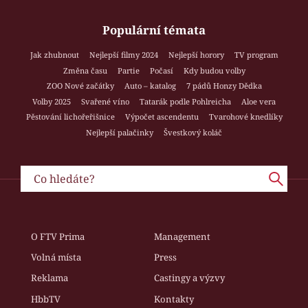
Populární témata
Jak zhubnout
Nejlepší filmy 2024
Nejlepší horory
TV program
Změna času
Partie
Počasí
Kdy budou volby
ZOO Nové začátky
Auto – katalog
7 pádů Honzy Dědka
Volby 2025
Svařené víno
Tatarák podle Pohlreicha
Aloe vera
Pěstování lichořeřišnice
Výpočet ascendentu
Tvarohové knedlíky
Nejlepší palačinky
Švestkový koláč
O FTV Prima
Management
Volná místa
Press
Reklama
Castingy a výzvy
HbbTV
Kontakty