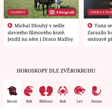
CELEBRITY
SERIÁLY A FIL
8 fotografií
Michal Dlouhý v sedle
Tuna se chtěl vrátit domů.
slavného filmového koně.
Zarazilo ho
Jezdil na něm i Draco Malfoy
smlouvě př
zemřít
HOROSKOPY DLE ZVĚROKRUHU
Beran
Býk
Blíženci
Rak
Lev
Panna
V