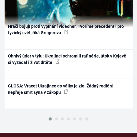
Hráči bojují proti vypínání videoher. Tvoříme precedent i pro
fyzický svět, říká Gregorová
Ohnivý úder v týlu: Ukrajinci ochromili rafinérie, útok v Kyjevě
si vyžádal i život dítěte
GLOSA: Vracet Ukrajince do války je zlo. Žádný rodič si
nepřeje smrt syna v zákopu