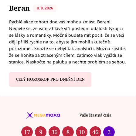
Beran
8. 8. 2026
Rychlé akce tohoto dne vás mohou zmást, Berani.
Nedivte se, že vám v hlavě víří poslední události týkající
se lásky a romantiky. Možná budete mít pocit, že se věci
dějí příliš rychle na to, abyste jim mohli skutečně
porozumět. Snažte se nebýt tak analytičtí. Možná zjistíte,
že se honíte za ztraceným cílem, zatímco vlak vyjíždí ze
stanice. Naskočte na palubu a nechte problém za sebou.
CELÝ HOROSKOP PRO DNEŠNÍ DEN
Vaše šťastná čísla
17
9
36
8
10
46
2