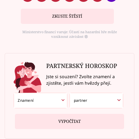
ZKUSTE ŠTĚSTÍ
Ministerstvo financí varuje: Účastí na hazardní hře může
vzniknout závislost ⑱
PARTNERSKÝ HOROSKOP
Jste si souzení? Zvolte znamení a
zjistěte, jestli vám hvězdy přejí.
VYPOČÍTAT