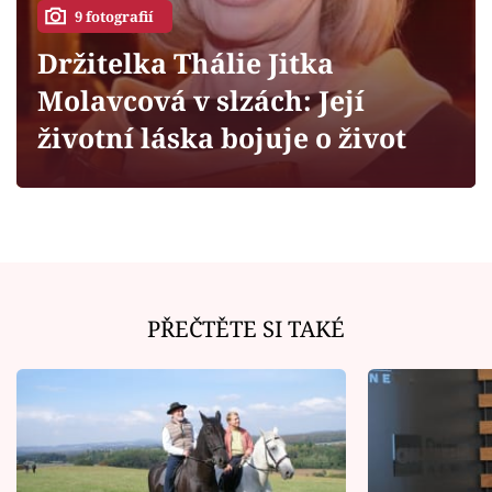
Horoskopy
9 fotografií
Sledujte prima+
Držitelka Thálie Jitka
Molavcová v slzách: Její
Filmový festival Karlovy Vary
životní láska bojuje o život
Pořady
Mámy sobě
Přihlášení
PŘEČTĚTE SI TAKÉ
Sledujte nás