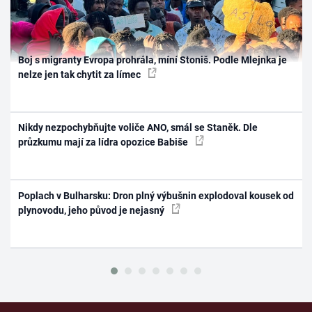
Boj s migranty Evropa prohrála, míní Stoniš. Podle Mlejnka je
nelze jen tak chytit za límec
Nikdy nezpochybňujte voliče ANO, smál se Staněk. Dle
průzkumu mají za lídra opozice Babiše
Poplach v Bulharsku: Dron plný výbušnin explodoval kousek od
plynovodu, jeho původ je nejasný