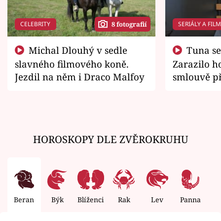
CELEBRITY
SERIÁLY A FIL
8 fotografií
Michal Dlouhý v sedle
Tuna se chtěl vrátit domů.
slavného filmového koně.
Zarazilo ho
Jezdil na něm i Draco Malfoy
smlouvě př
zemřít
HOROSKOPY DLE ZVĚROKRUHU
Beran
Býk
Blíženci
Rak
Lev
Panna
V