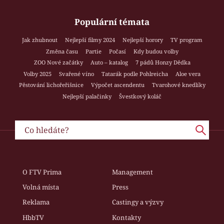
Populární témata
Jak zhubnout
Nejlepší filmy 2024
Nejlepší horory
TV program
Změna času
Partie
Počasí
Kdy budou volby
ZOO Nové začátky
Auto – katalog
7 pádů Honzy Dědka
Volby 2025
Svařené víno
Tatarák podle Pohlreicha
Aloe vera
Pěstování lichořeřišnice
Výpočet ascendentu
Tvarohové knedlíky
Nejlepší palačinky
Švestkový koláč
O FTV Prima
Management
Volná místa
Press
Reklama
Castingy a výzvy
HbbTV
Kontakty