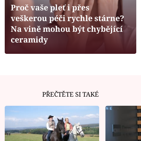
Horoskopy
Proč vaše pleť i přes
Sledujte prima+
veškerou péči rychle stárne?
Na vině mohou být chybějící
Filmový festival Karlovy Vary
ceramidy
Pořady
Mámy sobě
Přihlášení
PŘEČTĚTE SI TAKÉ
Sledujte nás