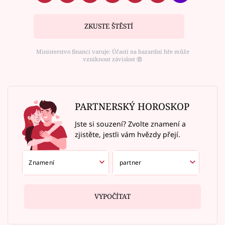
ZKUSTE ŠTĚSTÍ
Ministerstvo financí varuje: Účastí na hazardní hře může
vzniknout závislost ⑱
PARTNERSKÝ HOROSKOP
Jste si souzení? Zvolte znamení a
zjistěte, jestli vám hvězdy přejí.
VYPOČÍTAT