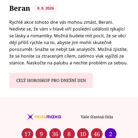
Beran
8. 8. 2026
Rychlé akce tohoto dne vás mohou zmást, Berani.
Nedivte se, že vám v hlavě víří poslední události týkající
se lásky a romantiky. Možná budete mít pocit, že se věci
dějí příliš rychle na to, abyste jim mohli skutečně
porozumět. Snažte se nebýt tak analytičtí. Možná zjistíte,
že se honíte za ztraceným cílem, zatímco vlak vyjíždí ze
stanice. Naskočte na palubu a nechte problém za sebou.
CELÝ HOROSKOP PRO DNEŠNÍ DEN
Vaše šťastná čísla
17
9
36
8
10
46
2