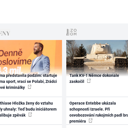
ma představila podzim: startuje
Tank KV-1 Němce dokonale
ma sport, vrací se Polabí, Zrádci
zaskočil
ové kriminálky
thiase Hložka ženy do vztahu
Operace Entebbe ukázala
dy uhnaly: Teď budu iniciátorem
schopnosti Izraele. Při
 slibuje zpěvák
osvobozování rukojmích padl br
premiéra