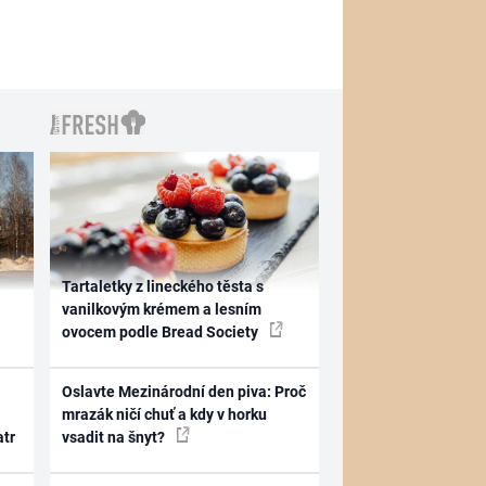
Tartaletky z lineckého těsta s
vanilkovým krémem a lesním
ovocem podle Bread Society
Oslavte Mezinárodní den piva: Proč
mrazák ničí chuť a kdy v horku
atr
vsadit na šnyt?