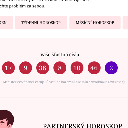
echte problém za sebou.
DEN
TÝDENNÍ HOROSKOP
MĚSÍČNÍ HOROSKOP
Vaše šťastná čísla
17
9
36
8
10
46
2
Ministerstvo financí varuje: Účastí na hazardní hře může vzniknout závislost ⑱
PARTNERSKÝ HOROSKOP