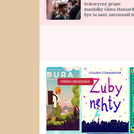
Srdceryvný projev
SNÁŘ
CELEBRITY
manželky Glena Hansard
Syn tu není, nerozuměl b
HOROSKOP NA
VAŘENÍ
tomu, vysvětlila
ROK 2023
PRIMA MAMINKA