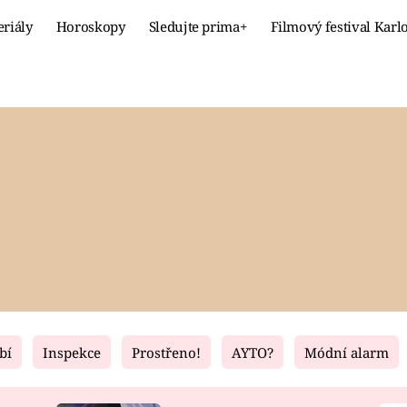
eriály
Horoskopy
Sledujte prima+
Filmový festival Karl
Celebrity
Recept
MÓDA A KRÁSA
HLAVNÍ JÍ
VZTAHY A SEX
SLADKÉ
PRIMA MAMINKA
ZDRAVÉ
bí
Inspekce
Prostřeno!
AYTO?
Módní alarm
Fresh
Living
RECEPTY
BYDLENÍ