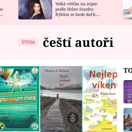
Velká věštba na srpen
NOVINKY
ZAHRADA
a:
podle Helen Stanku:
y
Býkům se bude dařit,
VIDEORECEPTY
DESIGN
Vodnáře čeká jízda
čeští autoři
ŠTÍTEK
TO