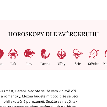
HOROSKOPY DLE ZVĚROKRUHU
nci
Rak
Lev
Panna
Váhy
Štír
Střelec
K
 zmást, Berani. Nedivte se, že vám v hlavě víří
ky a romantiky. Možná budete mít pocit, že se věci
jim mohli skutečně porozumět. Snažte se nebýt tak
honíte za ztraceným cílem, zatímco vlak vyjíždí ze