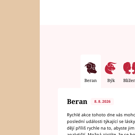
Beran
Býk
Blíže
Beran
8. 8. 2026
Rychlé akce tohoto dne vás mohou
poslední události týkající se lás
dějí příliš rychle na to, abyste 
analytičtí. Možná zjistíte, že se 