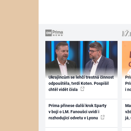
Ukrajincům se lehčí trestná činnost
Pri
odpouštěla, tvrdí Koten. Pospíšil
Pri
chtěl vidět čísla
i n
Prima přinese další krok Sparty
Ma
v boji o LM. Fanoušci uvidí i
vž
rozhodující odvetu v Lyonu
já,