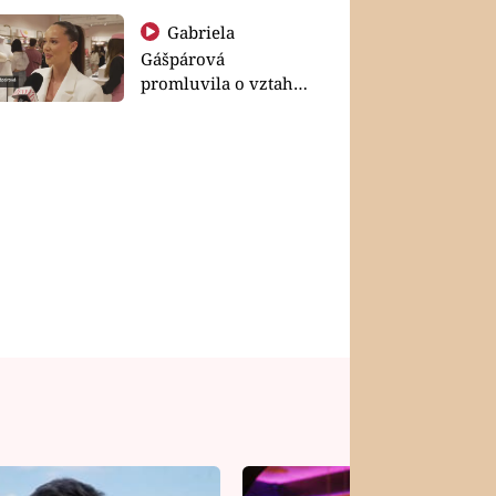
Gabriela
Gášpárová
promluvila o vztahu
a zakládání rodiny