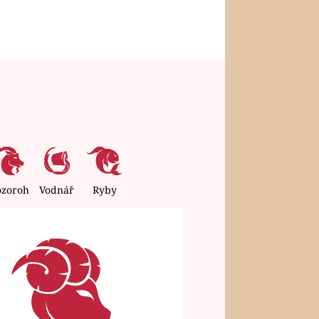
ozoroh
Vodnář
Ryby