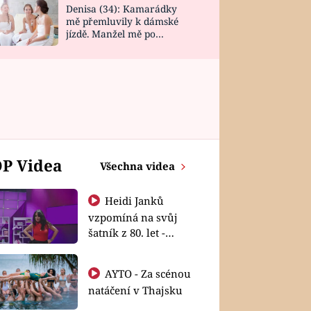
Denisa (34): Kamarádky
mě přemluvily k dámské
jízdě. Manžel mě po
návratu zaskočil
P Videa
Všechna videa
Heidi Janků
vzpomíná na svůj
šatník z 80. let -
Shopaholičky
AYTO - Za scénou
natáčení v Thajsku