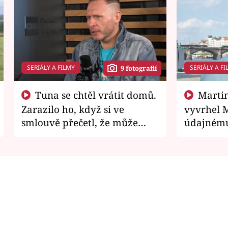
SERIÁLY A FILMY
SERIÁLY A FI
9 fotografií
Tuna se chtěl vrátit domů.
Martin Písařík jako
Zarazilo ho, když si ve
vyvrhel 
smlouvě přečetl, že může
údajnému
zemřít
je v nemil