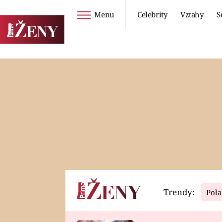
Menu
Celebrity
Vztahy
S
Seriály
Životní styl
ZOO
DIETY A HUBNUTÍ
PROSTŘENO!
CESTOVÁNÍ A
DOVOLENÁ
DUCH
ZDRAVÍ
Trendy:
Pola
Horoskopy
Video
ASTROČLÁNKY
SERIÁLY