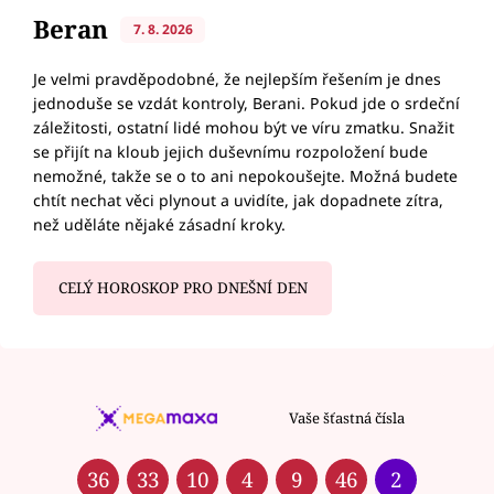
Beran
7. 8. 2026
Je velmi pravděpodobné, že nejlepším řešením je dnes
jednoduše se vzdát kontroly, Berani. Pokud jde o srdeční
záležitosti, ostatní lidé mohou být ve víru zmatku. Snažit
se přijít na kloub jejich duševnímu rozpoložení bude
nemožné, takže se o to ani nepokoušejte. Možná budete
chtít nechat věci plynout a uvidíte, jak dopadnete zítra,
než uděláte nějaké zásadní kroky.
CELÝ HOROSKOP PRO DNEŠNÍ DEN
Vaše šťastná čísla
36
33
10
4
9
46
2