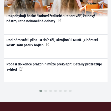
Rozpohybují české školství ředitelé? Resort věří, že nový
nástroj utne nekonečné debaty
Rodinám vrátil přes 10 tisíc těl, Ukrajinců i Rusů. „Sběratel
kostí“ sám padl v bojích
Počasí do konce prázdnin může překvapit. Detaily prozrazuje
výhled