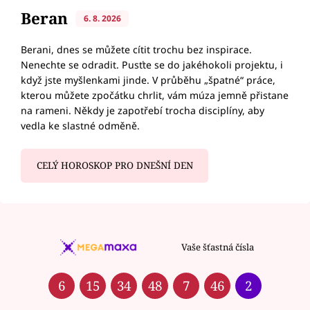
Beran
6. 8. 2026
Berani, dnes se můžete cítit trochu bez inspirace.
Nenechte se odradit. Pusťte se do jakéhokoli projektu, i
když jste myšlenkami jinde. V průběhu „špatné“ práce,
kterou můžete zpočátku chrlit, vám múza jemně přistane
na rameni. Někdy je zapotřebí trocha disciplíny, aby
vedla ke slastné odměně.
CELÝ HOROSKOP PRO DNEŠNÍ DEN
Vaše šťastná čísla
6
15
34
48
7
46
2