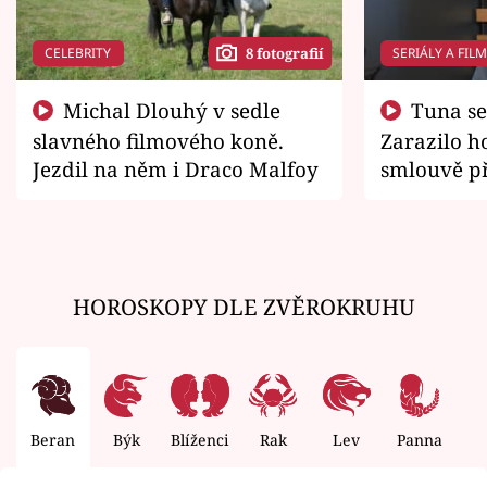
CELEBRITY
SERIÁLY A FIL
8 fotografií
Michal Dlouhý v sedle
Tuna se chtěl vrátit domů.
slavného filmového koně.
Zarazilo ho
Jezdil na něm i Draco Malfoy
smlouvě př
zemřít
HOROSKOPY DLE ZVĚROKRUHU
Beran
Býk
Blíženci
Rak
Lev
Panna
V