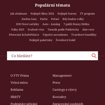
Populární témata
Jak zhubnout
Nejlepší filmy 2024
Nejlepší horory
TV program
Změna času
Partie
Počasí
Kdy budou volby
ZOO Nové začátky
Auto – katalog
7 pádů Honzy Dědka
Volby 2025
Svařené víno
Tatarák podle Pohlreicha
Aloe vera
Pěstování lichořeřišnice
Výpočet ascendentu
Tvarohové knedlíky
Nejlepší palačinky
Švestkový koláč
O FTV Prima
Management
Volná místa
Press
Reklama
Castingy a výzvy
HbbTV
Kontakty
Podmínky užívání
Zpracování osobních