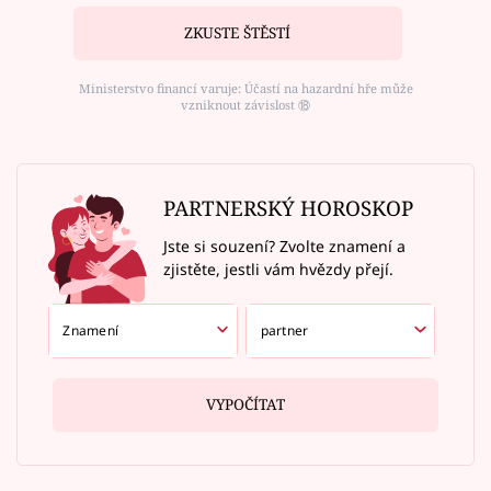
ZKUSTE ŠTĚSTÍ
Ministerstvo financí varuje: Účastí na hazardní hře může
vzniknout závislost ⑱
PARTNERSKÝ HOROSKOP
Jste si souzení? Zvolte znamení a
zjistěte, jestli vám hvězdy přejí.
VYPOČÍTAT