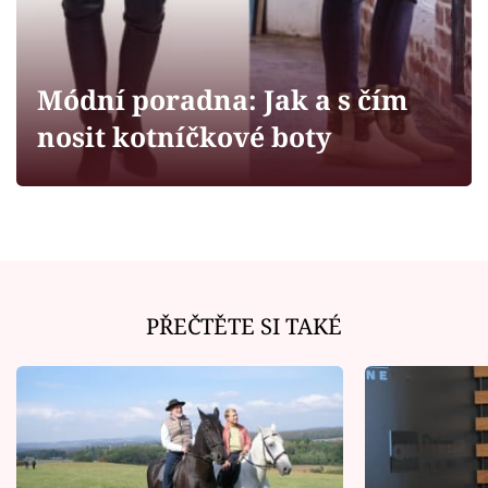
Horoskopy
Sledujte prima+
Módní poradna: Jak a s čím
Filmový festival Karlovy Vary
nosit kotníčkové boty
Pořady
Mámy sobě
Přihlášení
PŘEČTĚTE SI TAKÉ
Sledujte nás