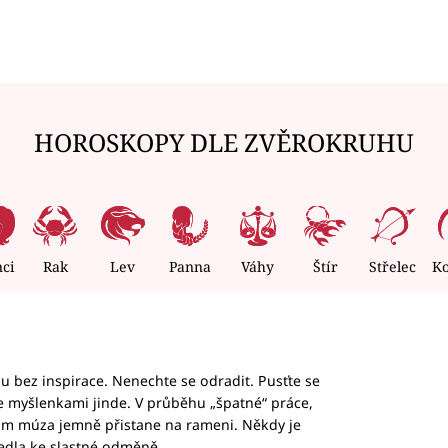
HOROSKOPY DLE ZVĚROKRUHU
nci
Rak
Lev
Panna
Váhy
Štír
Střelec
K
hu bez inspirace. Nenechte se odradit. Pusťte se
te myšlenkami jinde. V průběhu „špatné“ práce,
vám múza jemně přistane na rameni. Někdy je
vedla ke slastné odměně.