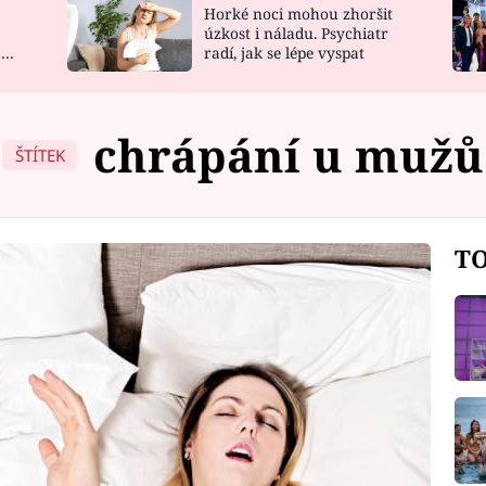
Horké noci mohou zhoršit
NOVINKY
ZAHRADA
úzkost i náladu. Psychiatr
 a
radí, jak se lépe vyspat
VIDEORECEPTY
DESIGN
chrápání u mužů
ŠTÍTEK
TO