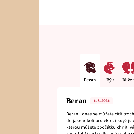
Beran
Býk
Blíže
Beran
6. 8. 2026
Berani, dnes se můžete cítit troc
do jakéhokoli projektu, i když js
kterou můžete zpočátku chrlit, 
zapotřebí trocha disciplíny, aby 