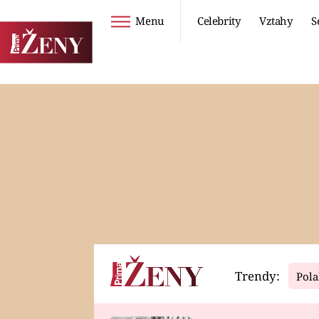
Menu
Celebrity
Vztahy
S
Seriály
Životní styl
ZOO
DIETY A HUBNUTÍ
PROSTŘENO!
CESTOVÁNÍ A
DOVOLENÁ
DUCH
ZDRAVÍ
Trendy:
Pola
Horoskopy
Video
ASTROČLÁNKY
SERIÁLY