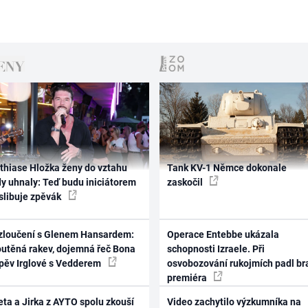
thiase Hložka ženy do vztahu
Tank KV-1 Němce dokonale
dy uhnaly: Teď budu iniciátorem
zaskočil
 slibuje zpěvák
zloučení s Glenem Hansardem:
Operace Entebbe ukázala
outěná rakev, dojemná řeč Bona
schopnosti Izraele. Při
zpěv Irglové s Vedderem
osvobozování rukojmích padl br
premiéra
ta a Jirka z AYTO spolu zkouší
Video zachytilo výzkumníka na