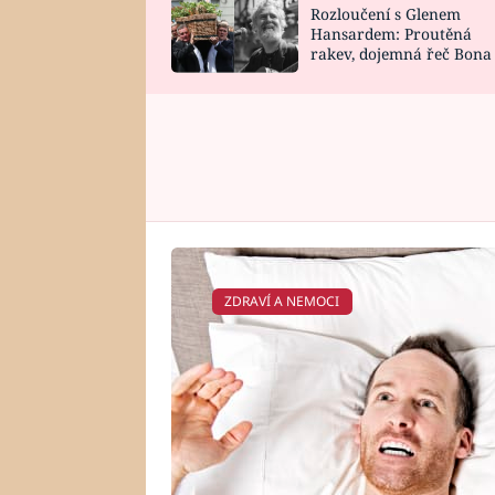
Rozloučení s Glenem
SNÁŘ
CELEBRITY
Hansardem: Proutěná
rakev, dojemná řeč Bona
HOROSKOP NA
VAŘENÍ
zpěv Irglové s Vedderem
ROK 2023
ZDRAVÍ A NEMOCI