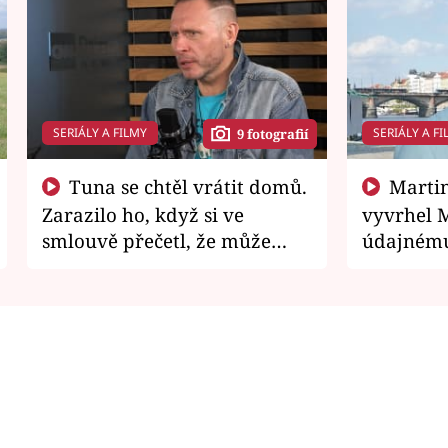
SERIÁLY A FILMY
SERIÁLY A FI
9 fotografií
Tuna se chtěl vrátit domů.
Martin Písařík jako
Zarazilo ho, když si ve
vyvrhel 
smlouvě přečetl, že může
údajnému
zemřít
je v nemil