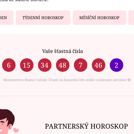
DEN
TÝDENNÍ HOROSKOP
MĚSÍČNÍ HOROSKOP
Vaše šťastná čísla
6
15
34
48
7
46
2
Ministerstvo financí varuje: Účastí na hazardní hře může vzniknout závislost ⑱
PARTNERSKÝ HOROSKOP