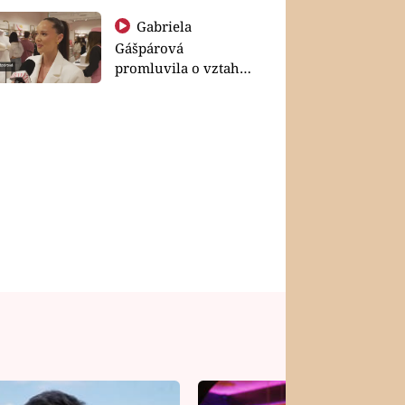
Gabriela
Gášpárová
promluvila o vztahu
a zakládání rodiny