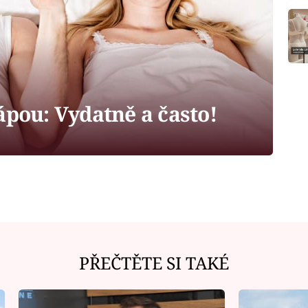
ápou: Vydatně a často!
PŘEČTĚTE SI TAKÉ