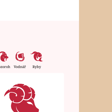
ozoroh
Vodnář
Ryby