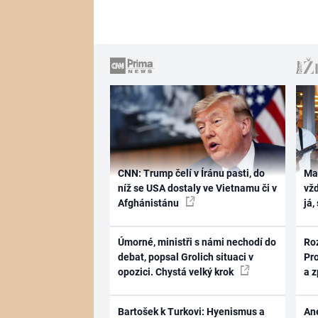
CNN: Trump čelí v Íránu pasti, do
Ma
níž se USA dostaly ve Vietnamu či v
vž
Afghánistánu
já,
Úmorné, ministři s námi nechodí do
Ro
debat, popsal Grolich situaci v
Pr
opozici. Chystá velký krok
a 
Bartošek k Turkovi: Hyenismus a
Ane