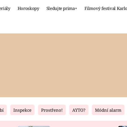
eriály
Horoskopy
Sledujte prima+
Filmový festival Karl
Celebrity
Recept
MÓDA A KRÁSA
HLAVNÍ JÍ
VZTAHY A SEX
SLADKÉ
PRIMA MAMINKA
ZDRAVÉ
bí
Inspekce
Prostřeno!
AYTO?
Módní alarm
Fresh
Living
RECEPTY
BYDLENÍ