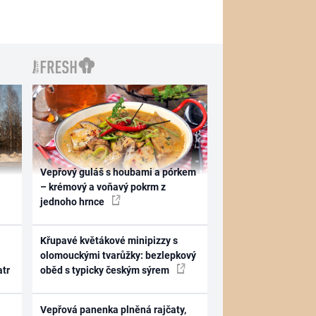
Vepřový guláš s houbami a pórkem
– krémový a voňavý pokrm z
jednoho hrnce
Křupavé květákové minipizzy s
olomouckými tvarůžky: bezlepkový
atr
oběd s typicky českým sýrem
Vepřová panenka plněná rajčaty,