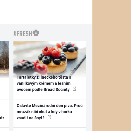
Tartaletky z lineckého těsta s
vanilkovým krémem a lesním
ovocem podle Bread Society
Oslavte Mezinárodní den piva: Proč
mrazák ničí chuť a kdy v horku
atr
vsadit na šnyt?