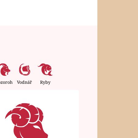
ozoroh
Vodnář
Ryby