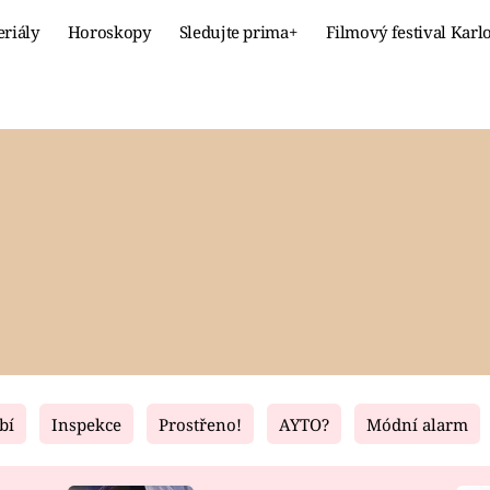
eriály
Horoskopy
Sledujte prima+
Filmový festival Karl
Celebrity
Recept
MÓDA A KRÁSA
HLAVNÍ JÍ
VZTAHY A SEX
SLADKÉ
PRIMA MAMINKA
ZDRAVÉ
bí
Inspekce
Prostřeno!
AYTO?
Módní alarm
Fresh
Living
RECEPTY
BYDLENÍ