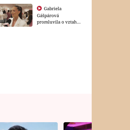
Gabriela
Gášpárová
promluvila o vztahu
a zakládání rodiny