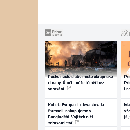
Rusko našlo slabé místo ukrajinské
Pri
obrany. Útočit může téměř bez
Pri
varování
i n
Kubek: Evropa si zdevastovala
Ma
farmacii, nakupujeme v
vž
Bangladéši. Vojtěch ničí
já,
zdravotnictví