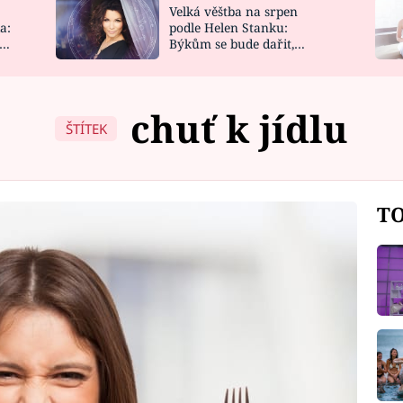
Velká věštba na srpen
NOVINKY
ZAHRADA
a:
podle Helen Stanku:
y
Býkům se bude dařit,
VIDEORECEPTY
DESIGN
Vodnáře čeká jízda
chuť k jídlu
ŠTÍTEK
TO