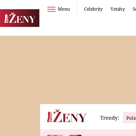
Menu
Celebrity
Vztahy
S
Seriály
Životní styl
ZOO
DIETY A HUBNUTÍ
PROSTŘENO!
CESTOVÁNÍ A
DOVOLENÁ
DUCH
ZDRAVÍ
Trendy:
Pola
Horoskopy
Video
ASTROČLÁNKY
SERIÁLY