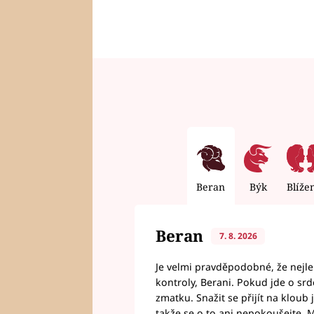
Beran
Býk
Blíže
Beran
7. 8. 2026
Je velmi pravděpodobné, že nejl
kontroly, Berani. Pokud jde o srde
zmatku. Snažit se přijít na klou
takže se o to ani nepokoušejte. M