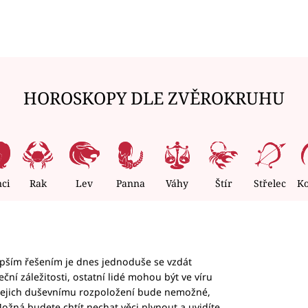
HOROSKOPY DLE ZVĚROKRUHU
nci
Rak
Lev
Panna
Váhy
Štír
Střelec
K
epším řešením je dnes jednoduše se vzdát
ční záležitosti, ostatní lidé mohou být ve víru
b jejich duševnímu rozpoložení bude nemožné,
ožná budete chtít nechat věci plynout a uvidíte,