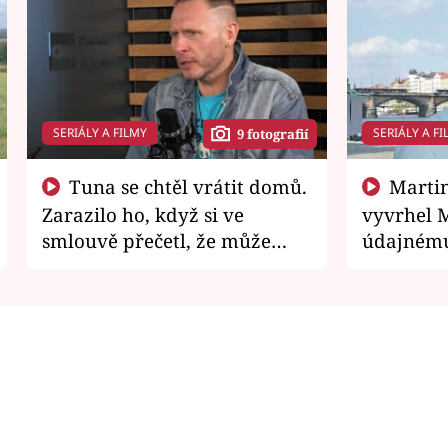
SERIÁLY A FILMY
SERIÁLY A FI
9 fotografií
Tuna se chtěl vrátit domů.
Martin Písařík jako
Zarazilo ho, když si ve
vyvrhel 
smlouvě přečetl, že může
údajnému
zemřít
je v nemil