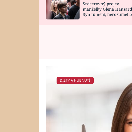
Srdceryvný projev
SNÁŘ
CELEBRITY
manželky Glena Hansard
Syn tu není, nerozuměl b
HOROSKOP NA
VAŘENÍ
tomu, vysvětlila
ROK 2023
DIETY A HUBNUTÍ