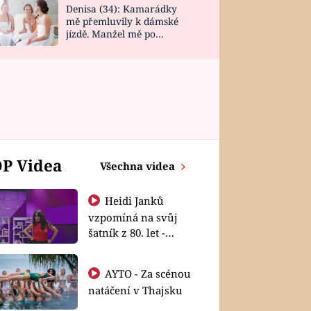
Denisa (34): Kamarádky
mě přemluvily k dámské
jízdě. Manžel mě po
návratu zaskočil
P Videa
Všechna videa
Heidi Janků
vzpomíná na svůj
šatník z 80. let -
Shopaholičky
AYTO - Za scénou
natáčení v Thajsku