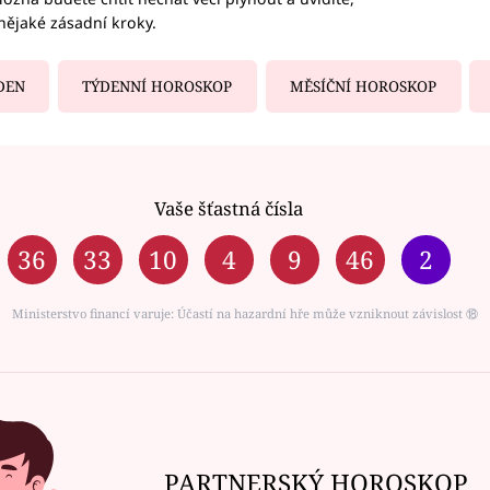
nějaké zásadní kroky.
DEN
TÝDENNÍ HOROSKOP
MĚSÍČNÍ HOROSKOP
Vaše šťastná čísla
36
33
10
4
9
46
2
Ministerstvo financí varuje: Účastí na hazardní hře může vzniknout závislost ⑱
PARTNERSKÝ HOROSKOP