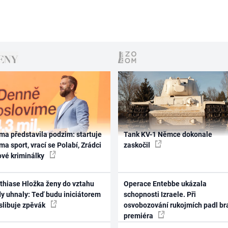
ma představila podzim: startuje
Tank KV-1 Němce dokonale
ma sport, vrací se Polabí, Zrádci
zaskočil
ové kriminálky
thiase Hložka ženy do vztahu
Operace Entebbe ukázala
dy uhnaly: Teď budu iniciátorem
schopnosti Izraele. Při
 slibuje zpěvák
osvobozování rukojmích padl br
premiéra