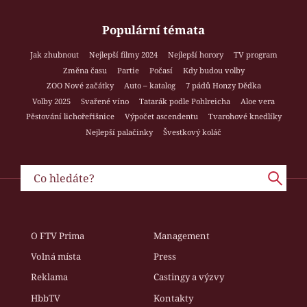
Populární témata
Jak zhubnout
Nejlepší filmy 2024
Nejlepší horory
TV program
Změna času
Partie
Počasí
Kdy budou volby
ZOO Nové začátky
Auto – katalog
7 pádů Honzy Dědka
Volby 2025
Svařené víno
Tatarák podle Pohlreicha
Aloe vera
Pěstování lichořeřišnice
Výpočet ascendentu
Tvarohové knedlíky
Nejlepší palačinky
Švestkový koláč
O FTV Prima
Management
Volná místa
Press
Reklama
Castingy a výzvy
HbbTV
Kontakty