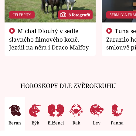
CELEBRITY
SERIÁLY A FIL
8 fotografií
Michal Dlouhý v sedle
Tuna se chtěl vrátit domů.
slavného filmového koně.
Zarazilo ho
Jezdil na něm i Draco Malfoy
smlouvě př
zemřít
HOROSKOPY DLE ZVĚROKRUHU
Beran
Býk
Blíženci
Rak
Lev
Panna
V