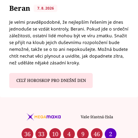
Beran
7. 8. 2026
Je velmi pravděpodobné, že nejlepším řešením je dnes
jednoduše se vzdát kontroly, Berani. Pokud jde o srdeční
záležitosti, ostatní lidé mohou být ve víru zmatku. Snažit
se přijít na kloub jejich duševnímu rozpoložení bude
nemožné, takže se o to ani nepokoušejte. Možná budete
chtít nechat věci plynout a uvidíte, jak dopadnete zítra,
než uděláte nějaké zásadní kroky.
CELÝ HOROSKOP PRO DNEŠNÍ DEN
Vaše šťastná čísla
36
33
10
4
9
46
2