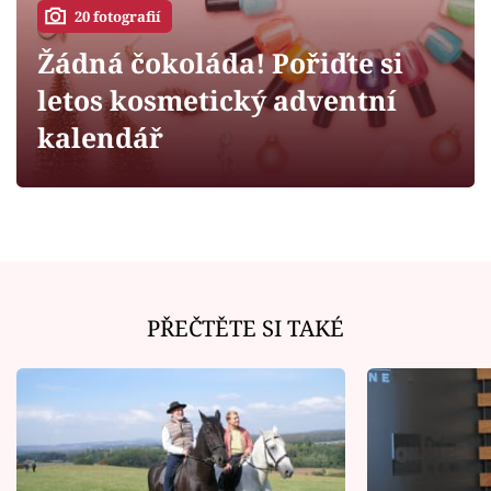
Horoskopy
20 fotografií
Sledujte prima+
Žádná čokoláda! Pořiďte si
letos kosmetický adventní
Filmový festival Karlovy Vary
kalendář
Pořady
Mámy sobě
Přihlášení
PŘEČTĚTE SI TAKÉ
Sledujte nás