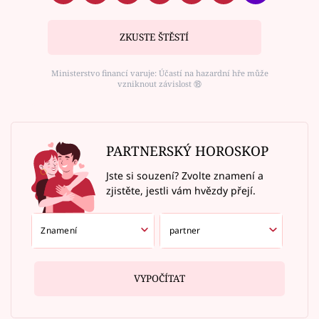
ZKUSTE ŠTĚSTÍ
Ministerstvo financí varuje: Účastí na hazardní hře může
vzniknout závislost ⑱
PARTNERSKÝ HOROSKOP
Jste si souzení? Zvolte znamení a
zjistěte, jestli vám hvězdy přejí.
VYPOČÍTAT