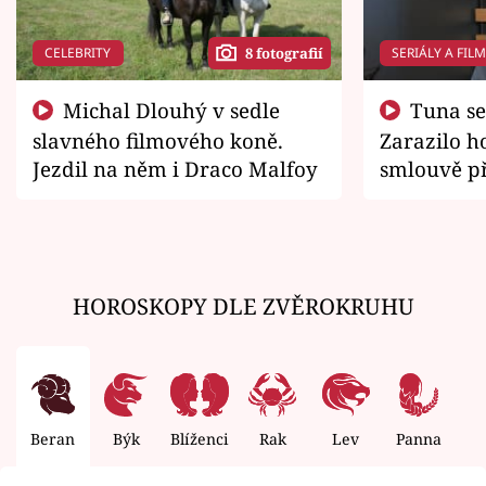
CELEBRITY
SERIÁLY A FIL
8 fotografií
Michal Dlouhý v sedle
Tuna se chtěl vrátit domů.
slavného filmového koně.
Zarazilo ho
Jezdil na něm i Draco Malfoy
smlouvě př
zemřít
HOROSKOPY DLE ZVĚROKRUHU
Beran
Býk
Blíženci
Rak
Lev
Panna
V