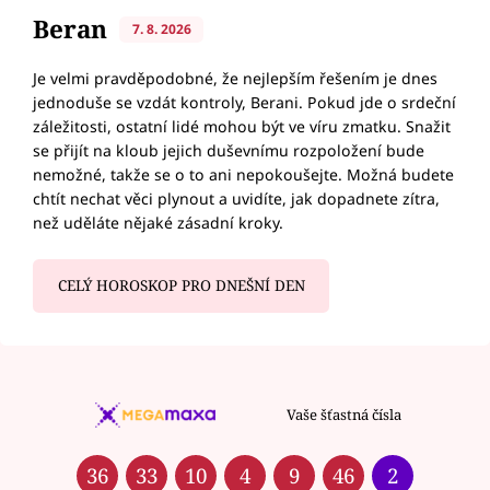
Beran
7. 8. 2026
Je velmi pravděpodobné, že nejlepším řešením je dnes
jednoduše se vzdát kontroly, Berani. Pokud jde o srdeční
záležitosti, ostatní lidé mohou být ve víru zmatku. Snažit
se přijít na kloub jejich duševnímu rozpoložení bude
nemožné, takže se o to ani nepokoušejte. Možná budete
chtít nechat věci plynout a uvidíte, jak dopadnete zítra,
než uděláte nějaké zásadní kroky.
CELÝ HOROSKOP PRO DNEŠNÍ DEN
Vaše šťastná čísla
36
33
10
4
9
46
2