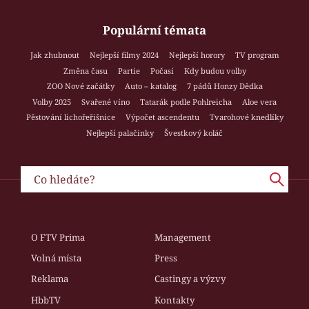
Populární témata
Jak zhubnout
Nejlepší filmy 2024
Nejlepší horory
TV program
Změna času
Partie
Počasí
Kdy budou volby
ZOO Nové začátky
Auto – katalog
7 pádů Honzy Dědka
Volby 2025
Svařené víno
Tatarák podle Pohlreicha
Aloe vera
Pěstování lichořeřišnice
Výpočet ascendentu
Tvarohové knedlíky
Nejlepší palačinky
Švestkový koláč
O FTV Prima
Management
Volná místa
Press
Reklama
Castingy a výzvy
HbbTV
Kontakty