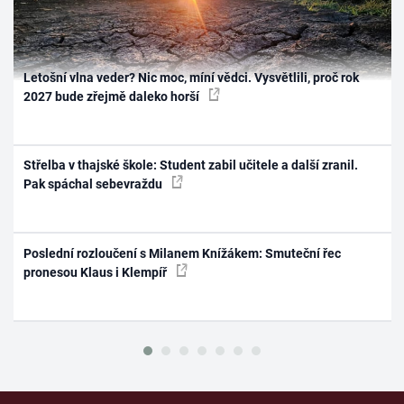
Letošní vlna veder? Nic moc, míní vědci. Vysvětlili, proč rok
2027 bude zřejmě daleko horší
Střelba v thajské škole: Student zabil učitele a další zranil.
Pak spáchal sebevraždu
Poslední rozloučení s Milanem Knížákem: Smuteční řec
pronesou Klaus i Klempíř