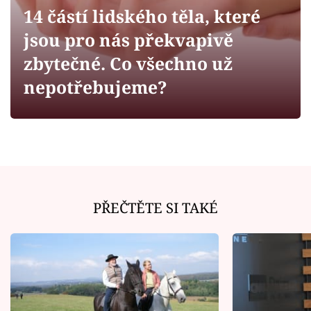
Horoskopy
14 částí lidského těla, které
Sledujte prima+
jsou pro nás překvapivě
zbytečné. Co všechno už
Filmový festival Karlovy Vary
nepotřebujeme?
Pořady
Mámy sobě
Přihlášení
PŘEČTĚTE SI TAKÉ
Sledujte nás