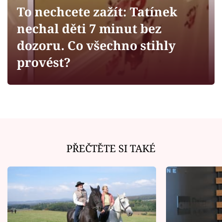
Horoskopy
To nechcete zažít: Tatínek
Sledujte prima+
nechal děti 7 minut bez
dozoru. Co všechno stihly
Filmový festival Karlovy Vary
provést?
Pořady
Mámy sobě
Přihlášení
PŘEČTĚTE SI TAKÉ
Sledujte nás