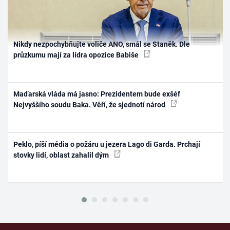
Nikdy nezpochybňujte voliče ANO, smál se Staněk. Dle
průzkumu mají za lídra opozice Babiše
Maďarská vláda má jasno: Prezidentem bude exšéf
Nejvyššího soudu Baka. Věří, že sjednotí národ
Peklo, píší média o požáru u jezera Lago di Garda. Prchají
stovky lidí, oblast zahalil dým