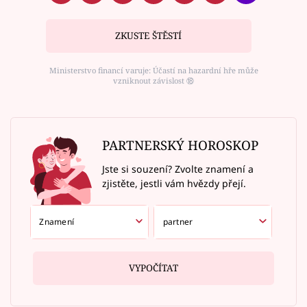
ZKUSTE ŠTĚSTÍ
Ministerstvo financí varuje: Účastí na hazardní hře může
vzniknout závislost ⑱
PARTNERSKÝ HOROSKOP
Jste si souzení? Zvolte znamení a
zjistěte, jestli vám hvězdy přejí.
VYPOČÍTAT