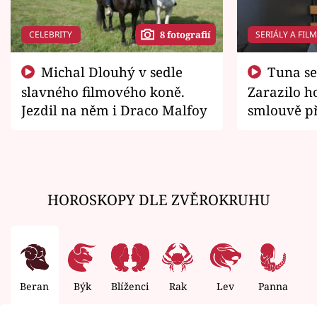
CELEBRITY
SERIÁLY A FIL
8 fotografií
Michal Dlouhý v sedle
Tuna se chtěl vrátit domů.
slavného filmového koně.
Zarazilo ho
Jezdil na něm i Draco Malfoy
smlouvě př
zemřít
HOROSKOPY DLE ZVĚROKRUHU
Beran
Býk
Blíženci
Rak
Lev
Panna
V