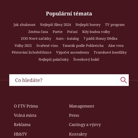
Populární témata
Jak zhubnout
Nejlepší filmy 2024
Nejlepší horory
TV program
Změna času
Partie
Počasí
Kdy budou volby
ZOO Nové začátky
Auto – katalog
7 pádů Honzy Dědka
Volby 2025
Svařené víno
Tatarák podle Pohlreicha
Aloe vera
Pěstování lichořeřišnice
Výpočet ascendentu
Tvarohové knedlíky
Nejlepší palačinky
Švestkový koláč
O FTV Prima
Management
Volná místa
Press
Reklama
Castingy a výzvy
HbbTV
Kontakty