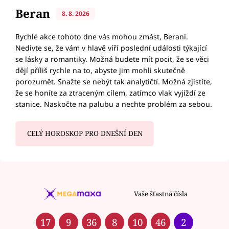
Beran
8. 8. 2026
Rychlé akce tohoto dne vás mohou zmást, Berani.
Nedivte se, že vám v hlavě víří poslední události týkající
se lásky a romantiky. Možná budete mít pocit, že se věci
dějí příliš rychle na to, abyste jim mohli skutečně
porozumět. Snažte se nebýt tak analytičtí. Možná zjistíte,
že se honíte za ztraceným cílem, zatímco vlak vyjíždí ze
stanice. Naskočte na palubu a nechte problém za sebou.
CELÝ HOROSKOP PRO DNEŠNÍ DEN
Vaše šťastná čísla
17
9
36
8
10
46
2