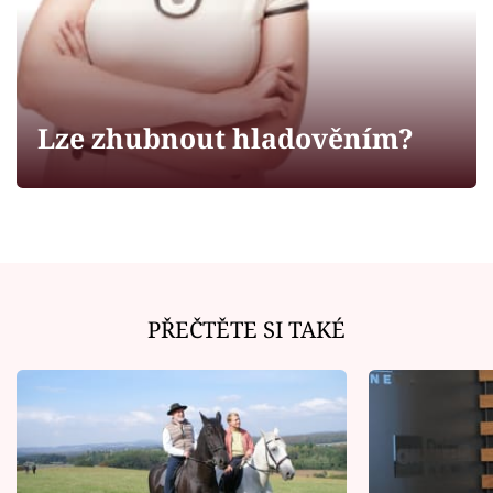
Horoskopy
Sledujte prima+
Filmový festival Karlovy Vary
Lze zhubnout hladověním?
Pořady
Mámy sobě
Přihlášení
PŘEČTĚTE SI TAKÉ
Sledujte nás