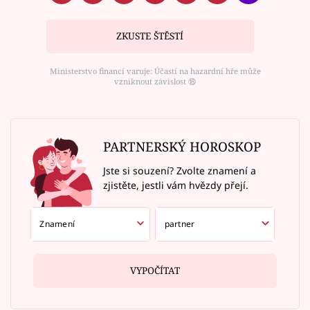
ZKUSTE ŠTĚSTÍ
Ministerstvo financí varuje: Účastí na hazardní hře může
vzniknout závislost ⑱
PARTNERSKÝ HOROSKOP
Jste si souzení? Zvolte znamení a
zjistěte, jestli vám hvězdy přejí.
VYPOČÍTAT