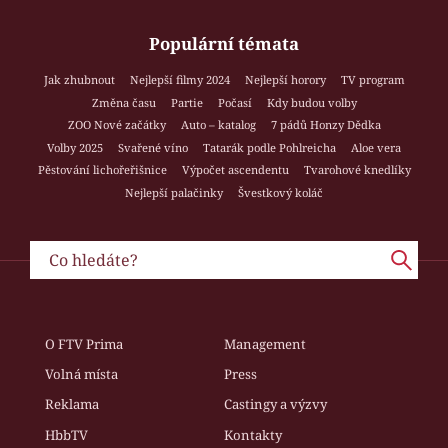
Populární témata
Jak zhubnout
Nejlepší filmy 2024
Nejlepší horory
TV program
Změna času
Partie
Počasí
Kdy budou volby
ZOO Nové začátky
Auto – katalog
7 pádů Honzy Dědka
Volby 2025
Svařené víno
Tatarák podle Pohlreicha
Aloe vera
Pěstování lichořeřišnice
Výpočet ascendentu
Tvarohové knedlíky
Nejlepší palačinky
Švestkový koláč
O FTV Prima
Management
Volná místa
Press
Reklama
Castingy a výzvy
HbbTV
Kontakty