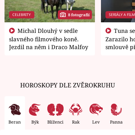
CELEBRITY
SERIÁLY A FIL
8 fotografií
Michal Dlouhý v sedle
Tuna se chtěl vrátit domů.
slavného filmového koně.
Zarazilo ho
Jezdil na něm i Draco Malfoy
smlouvě př
zemřít
HOROSKOPY DLE ZVĚROKRUHU
Beran
Býk
Blíženci
Rak
Lev
Panna
V