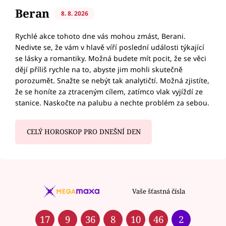
Beran
8. 8. 2026
Rychlé akce tohoto dne vás mohou zmást, Berani.
Nedivte se, že vám v hlavě víří poslední události týkající
se lásky a romantiky. Možná budete mít pocit, že se věci
dějí příliš rychle na to, abyste jim mohli skutečně
porozumět. Snažte se nebýt tak analytičtí. Možná zjistíte,
že se honíte za ztraceným cílem, zatímco vlak vyjíždí ze
stanice. Naskočte na palubu a nechte problém za sebou.
CELÝ HOROSKOP PRO DNEŠNÍ DEN
Vaše šťastná čísla
17
9
36
8
10
46
2