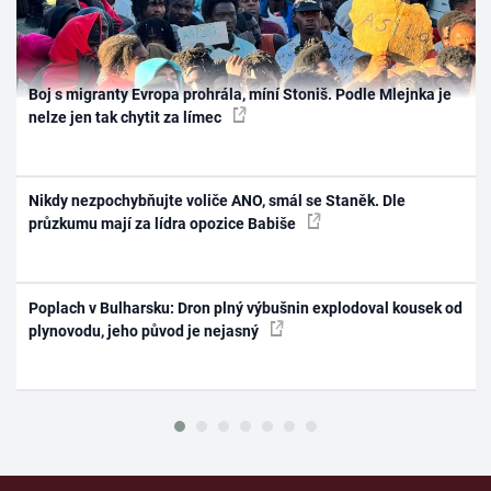
Boj s migranty Evropa prohrála, míní Stoniš. Podle Mlejnka je
nelze jen tak chytit za límec
Nikdy nezpochybňujte voliče ANO, smál se Staněk. Dle
průzkumu mají za lídra opozice Babiše
Poplach v Bulharsku: Dron plný výbušnin explodoval kousek od
plynovodu, jeho původ je nejasný