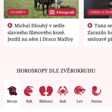
CELEBRITY
SERIÁLY A FIL
8 fotografií
Michal Dlouhý v sedle
Tuna se chtěl vrátit domů.
slavného filmového koně.
Zarazilo ho
Jezdil na něm i Draco Malfoy
smlouvě př
zemřít
HOROSKOPY DLE ZVĚROKRUHU
Beran
Býk
Blíženci
Rak
Lev
Panna
V