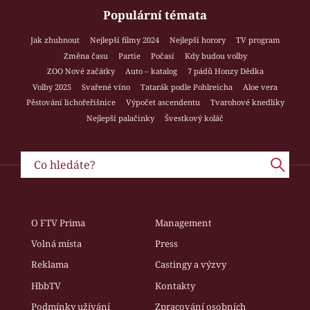
Populární témata
Jak zhubnout
Nejlepší filmy 2024
Nejlepší horory
TV program
Změna času
Partie
Počasí
Kdy budou volby
ZOO Nové začátky
Auto – katalog
7 pádů Honzy Dědka
Volby 2025
Svařené víno
Tatarák podle Pohlreicha
Aloe vera
Pěstování lichořeřišnice
Výpočet ascendentu
Tvarohové knedlíky
Nejlepší palačinky
Švestkový koláč
O FTV Prima
Management
Volná místa
Press
Reklama
Castingy a výzvy
HbbTV
Kontakty
Podmínky užívání
Zpracování osobních