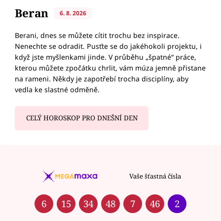
Beran
6. 8. 2026
Berani, dnes se můžete cítit trochu bez inspirace.
Nenechte se odradit. Pusťte se do jakéhokoli projektu, i
když jste myšlenkami jinde. V průběhu „špatné“ práce,
kterou můžete zpočátku chrlit, vám múza jemně přistane
na rameni. Někdy je zapotřebí trocha disciplíny, aby
vedla ke slastné odměně.
CELÝ HOROSKOP PRO DNEŠNÍ DEN
Vaše šťastná čísla
6
15
34
48
7
46
2