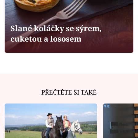
Horoskopy
Sledujte prima+
Slané koláčky se sýrem,
Filmový festival Karlovy Vary
cuketou a lososem
Pořady
Mámy sobě
Přihlášení
PŘEČTĚTE SI TAKÉ
Sledujte nás