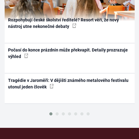
Rozpohybují české školství ředitelé? Resort věří, že nový
nástroj utne nekonečné debaty
Počasí do konce prázdnin může překvapit. Detaily prozrazuje
výhled
Tragédie v Jaroměři: V dějišti známého metalového festivalu
utonul jeden člověk