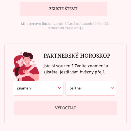
ZKUSTE ŠTĚSTÍ
Ministerstvo financí varuje: Účastí na hazardní hře může
vzniknout závislost ⑱
PARTNERSKÝ HOROSKOP
Jste si souzení? Zvolte znamení a
zjistěte, jestli vám hvězdy přejí.
VYPOČÍTAT