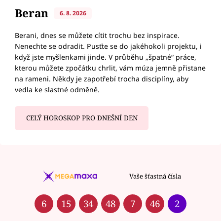
Beran
6. 8. 2026
Berani, dnes se můžete cítit trochu bez inspirace.
Nenechte se odradit. Pusťte se do jakéhokoli projektu, i
když jste myšlenkami jinde. V průběhu „špatné“ práce,
kterou můžete zpočátku chrlit, vám múza jemně přistane
na rameni. Někdy je zapotřebí trocha disciplíny, aby
vedla ke slastné odměně.
CELÝ HOROSKOP PRO DNEŠNÍ DEN
Vaše šťastná čísla
6
15
34
48
7
46
2