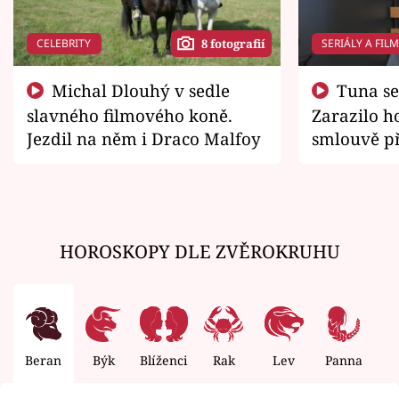
CELEBRITY
SERIÁLY A FIL
8 fotografií
Michal Dlouhý v sedle
Tuna se chtěl vrátit domů.
slavného filmového koně.
Zarazilo ho
Jezdil na něm i Draco Malfoy
smlouvě př
zemřít
HOROSKOPY DLE ZVĚROKRUHU
Beran
Býk
Blíženci
Rak
Lev
Panna
V