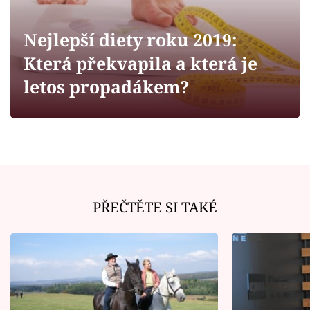
Horoskopy
Sledujte prima+
Nejlepší diety roku 2019:
Která překvapila a která je
Filmový festival Karlovy Vary
letos propadákem?
Pořady
Mámy sobě
Přihlášení
PŘEČTĚTE SI TAKÉ
Sledujte nás