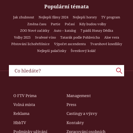
Populární témata
Jak zhubnout
Nejlepší filmy 2024
Nejlepší horory
TV program
Změna času
Partie
Počasí
Kdy budou volby
ZOO Nové začátky
Auto – katalog
7 pádů Honzy Dědka
Volby 2025
Svařené víno
Tatarák podle Pohlreicha
Aloe vera
Pěstování lichořeřišnice
Výpočet ascendentu
Tvarohové knedlíky
Nejlepší palačinky
Švestkový koláč
O FTV Prima
Management
Volná místa
Press
Reklama
Castingy a výzvy
HbbTV
Kontakty
Podmínky užívání
Zpracování osobních