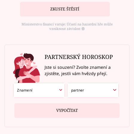
ZKUSTE ŠTĚSTÍ
Ministerstvo financí varuje: Účastí na hazardní hře může
vzniknout závislost ⑱
PARTNERSKÝ HOROSKOP
Jste si souzení? Zvolte znamení a
zjistěte, jestli vám hvězdy přejí.
VYPOČÍTAT