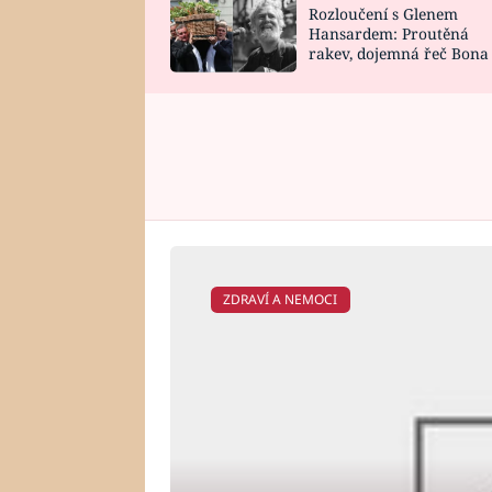
Rozloučení s Glenem
SNÁŘ
CELEBRITY
Hansardem: Proutěná
rakev, dojemná řeč Bona
HOROSKOP NA
VAŘENÍ
zpěv Irglové s Vedderem
ROK 2023
ZDRAVÍ A NEMOCI