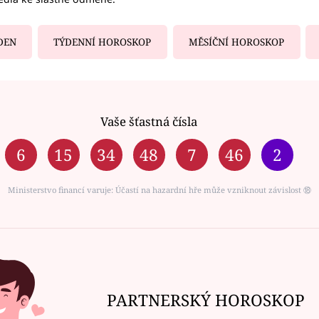
DEN
TÝDENNÍ HOROSKOP
MĚSÍČNÍ HOROSKOP
Vaše šťastná čísla
6
15
34
48
7
46
2
Ministerstvo financí varuje: Účastí na hazardní hře může vzniknout závislost ⑱
PARTNERSKÝ HOROSKOP