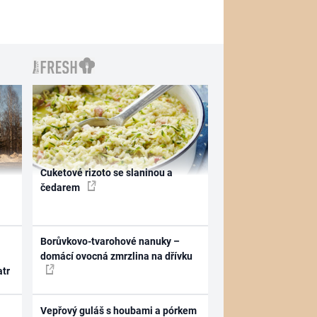
Cuketové rizoto se slaninou a
čedarem
Borůvkovo-tvarohové nanuky –
domácí ovocná zmrzlina na dřívku
atr
Vepřový guláš s houbami a pórkem