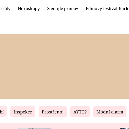
eriály
Horoskopy
Sledujte prima+
Filmový festival Karl
Celebrity
Recept
MÓDA A KRÁSA
HLAVNÍ JÍ
VZTAHY A SEX
SLADKÉ
PRIMA MAMINKA
ZDRAVÉ
bí
Inspekce
Prostřeno!
AYTO?
Módní alarm
Fresh
Living
RECEPTY
BYDLENÍ