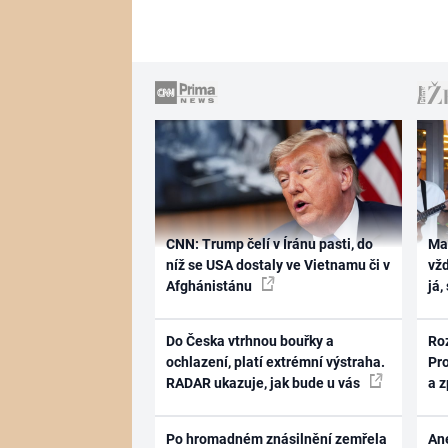
CNN: Trump čelí v Íránu pasti, do
Ma
níž se USA dostaly ve Vietnamu či v
vž
Afghánistánu
já,
Do Česka vtrhnou bouřky a
Ro
ochlazení, platí extrémní výstraha.
Pr
RADAR ukazuje, jak bude u vás
a 
Po hromadném znásilnění zemřela
Ane