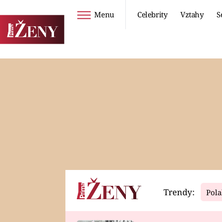
Menu
Celebrity
Vztahy
S
Seriály
Životní styl
ZOO
DIETY A HUBNUTÍ
PROSTŘENO!
CESTOVÁNÍ A
DOVOLENÁ
DUCH
ZDRAVÍ
Trendy:
Pola
Horoskopy
Video
ASTROČLÁNKY
SERIÁLY