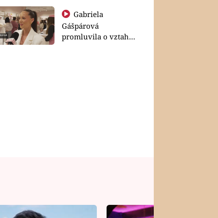
Gabriela
Gášpárová
promluvila o vztahu
a zakládání rodiny