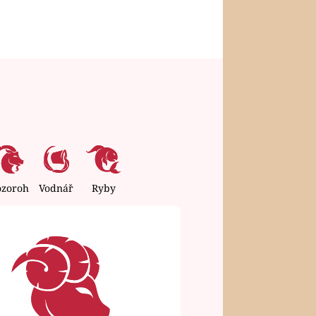
ozoroh
Vodnář
Ryby