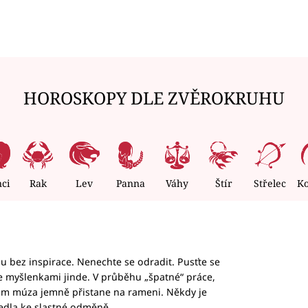
HOROSKOPY DLE ZVĚROKRUHU
nci
Rak
Lev
Panna
Váhy
Štír
Střelec
K
hu bez inspirace. Nenechte se odradit. Pusťte se
te myšlenkami jinde. V průběhu „špatné“ práce,
vám múza jemně přistane na rameni. Někdy je
vedla ke slastné odměně.