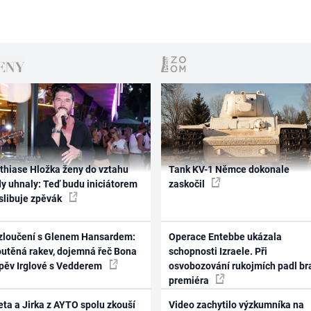
thiase Hložka ženy do vztahu
Tank KV-1 Němce dokonale
dy uhnaly: Teď budu iniciátorem
zaskočil
 slibuje zpěvák
zloučení s Glenem Hansardem:
Operace Entebbe ukázala
outěná rakev, dojemná řeč Bona
schopnosti Izraele. Při
zpěv Irglové s Vedderem
osvobozování rukojmích padl br
premiéra
ta a Jirka z AYTO spolu zkouší
Video zachytilo výzkumníka na