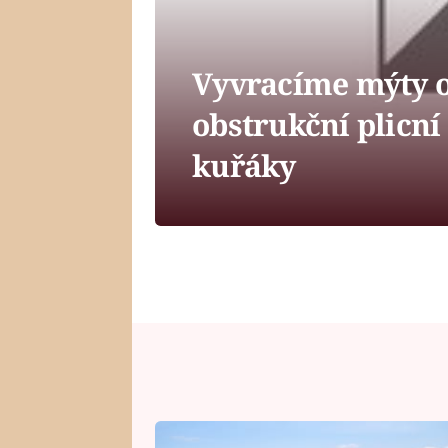
Vyvracíme mýty o
obstrukční plicní
kuřáky