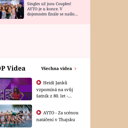
Singles už jsou Couples!
AYTO je u konce. V
dojemném finále se našlo
všech 10 Perfect Matchů
P Videa
Všechna videa
Heidi Janků
vzpomíná na svůj
šatník z 80. let -
Shopaholičky
AYTO - Za scénou
natáčení v Thajsku