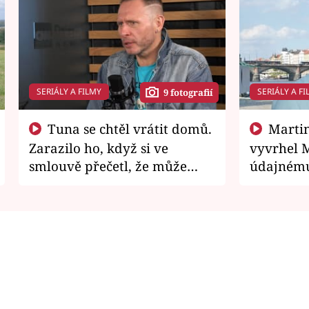
SERIÁLY A FILMY
SERIÁLY A FI
9 fotografií
Tuna se chtěl vrátit domů.
Martin Písařík jako
Zarazilo ho, když si ve
vyvrhel 
smlouvě přečetl, že může
údajnému
zemřít
je v nemil