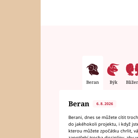
Beran
Býk
Blíže
Beran
6. 8. 2026
Berani, dnes se můžete cítit troc
do jakéhokoli projektu, i když js
kterou můžete zpočátku chrlit, 
zapotřebí trocha disciplíny, aby 