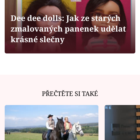
Horoskopy
Sledujte prima+
Dee dee dolls: Jak ze starých
zmalovaných panenek udělat
Filmový festival Karlovy Vary
krásné slečny
Pořady
Mámy sobě
Přihlášení
PŘEČTĚTE SI TAKÉ
Sledujte nás