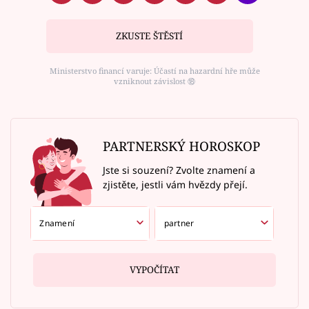
ZKUSTE ŠTĚSTÍ
Ministerstvo financí varuje: Účastí na hazardní hře může
vzniknout závislost ⑱
PARTNERSKÝ HOROSKOP
Jste si souzení? Zvolte znamení a
zjistěte, jestli vám hvězdy přejí.
VYPOČÍTAT