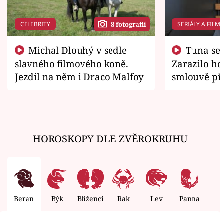
CELEBRITY
SERIÁLY A FIL
8 fotografií
Michal Dlouhý v sedle
Tuna se chtěl vrátit domů.
slavného filmového koně.
Zarazilo ho
Jezdil na něm i Draco Malfoy
smlouvě př
zemřít
HOROSKOPY DLE ZVĚROKRUHU
Beran
Býk
Blíženci
Rak
Lev
Panna
V