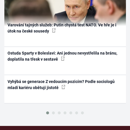
Varování tajných služeb: Putin chystá test NATO. Ve hře je i
útok na české sousedy
Ostuda Sparty v Boleslavi: Ani jednou nevystřelila na bránu,
doplatila na třesk v sestavě
Vyhýbá se generace Z vedoucím pozicím? Podle sociologů
mladí kariéru obětují jistotě