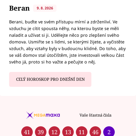
Beran
9. 8. 2026
Berani, buďte ve svém přístupu mírní a zdrženliví. Ve
vzduchu je cítit spousta něhy, na kterou byste se měli
naladit a užívat si ji. Udělejte něco pro zlepšení svého
domova. Usmiřte se s lidmi, se kterými žijete, a vyčistěte
vzduch, aby vztahy byly v budoucnu klidné. Do toho, aby
se váš domov stal útočištěm, jste investovali velkou část
svého já, proto si ho važte a pečujte o něj.
CELÝ HOROSKOP PRO DNEŠNÍ DEN
Vaše šťastná čísla
41
39
12
13
11
46
2