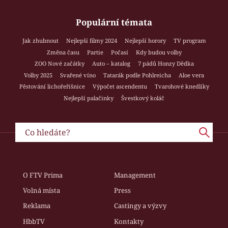
Populární témata
Jak zhubnout
Nejlepší filmy 2024
Nejlepší horory
TV program
Změna času
Partie
Počasí
Kdy budou volby
ZOO Nové začátky
Auto – katalog
7 pádů Honzy Dědka
Volby 2025
Svařené víno
Tatarák podle Pohlreicha
Aloe vera
Pěstování lichořeřišnice
Výpočet ascendentu
Tvarohové knedlíky
Nejlepší palačinky
Švestkový koláč
O FTV Prima
Management
Volná místa
Press
Reklama
Castingy a výzvy
HbbTV
Kontakty