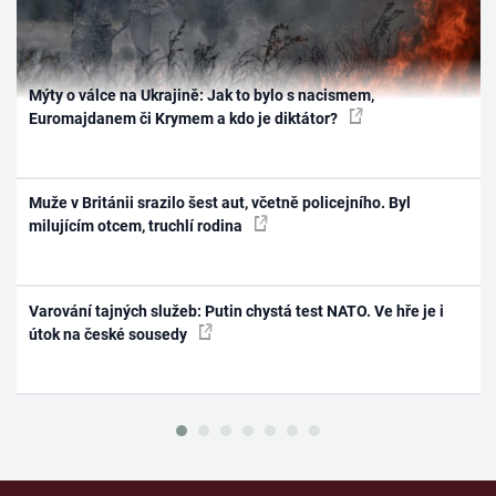
Mýty o válce na Ukrajině: Jak to bylo s nacismem,
Euromajdanem či Krymem a kdo je diktátor?
Muže v Británii srazilo šest aut, včetně policejního. Byl
milujícím otcem, truchlí rodina
Varování tajných služeb: Putin chystá test NATO. Ve hře je i
útok na české sousedy