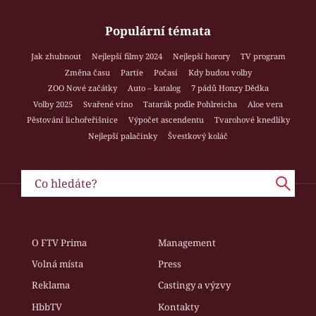
Populární témata
Jak zhubnout
Nejlepší filmy 2024
Nejlepší horory
TV program
Změna času
Partie
Počasí
Kdy budou volby
ZOO Nové začátky
Auto – katalog
7 pádů Honzy Dědka
Volby 2025
Svařené víno
Tatarák podle Pohlreicha
Aloe vera
Pěstování lichořeřišnice
Výpočet ascendentu
Tvarohové knedlíky
Nejlepší palačinky
Švestkový koláč
O FTV Prima
Management
Volná místa
Press
Reklama
Castingy a výzvy
HbbTV
Kontakty