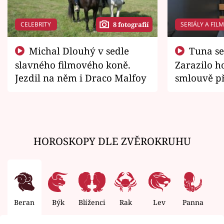
CELEBRITY
SERIÁLY A FIL
8 fotografií
Michal Dlouhý v sedle
Tuna se chtěl vrátit domů.
slavného filmového koně.
Zarazilo ho
Jezdil na něm i Draco Malfoy
smlouvě př
zemřít
HOROSKOPY DLE ZVĚROKRUHU
Beran
Býk
Blíženci
Rak
Lev
Panna
V