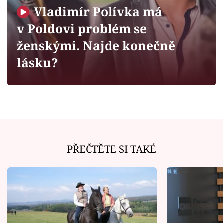
Horoskopy
Vladimír Polívka má
Sledujte prima+
v Poldovi problém se
ženskými. Najde konečně
Filmový festival Karlovy Vary
lásku?
Pořady
Mámy sobě
Přihlášení
PŘEČTĚTE SI TAKÉ
Sledujte nás