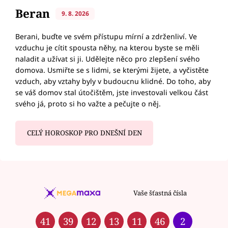
Beran
9. 8. 2026
Berani, buďte ve svém přístupu mírní a zdrženliví. Ve
vzduchu je cítit spousta něhy, na kterou byste se měli
naladit a užívat si ji. Udělejte něco pro zlepšení svého
domova. Usmiřte se s lidmi, se kterými žijete, a vyčistěte
vzduch, aby vztahy byly v budoucnu klidné. Do toho, aby
se váš domov stal útočištěm, jste investovali velkou část
svého já, proto si ho važte a pečujte o něj.
CELÝ HOROSKOP PRO DNEŠNÍ DEN
Vaše šťastná čísla
41
39
12
13
11
46
2