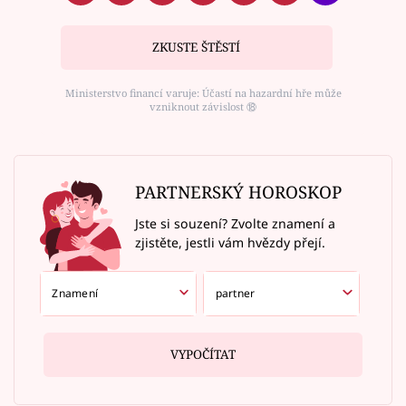
ZKUSTE ŠTĚSTÍ
Ministerstvo financí varuje: Účastí na hazardní hře může
vzniknout závislost ⑱
PARTNERSKÝ HOROSKOP
Jste si souzení? Zvolte znamení a
zjistěte, jestli vám hvězdy přejí.
VYPOČÍTAT