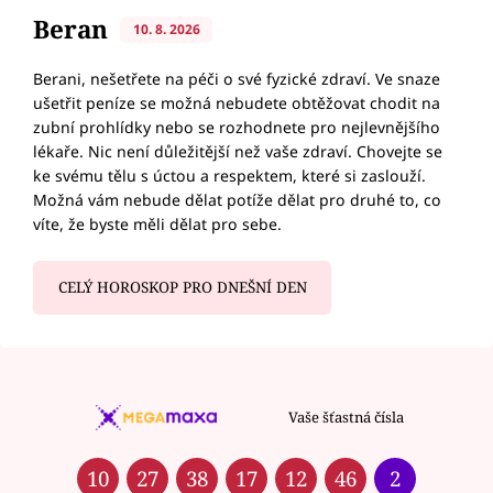
Beran
10. 8. 2026
Berani, nešetřete na péči o své fyzické zdraví. Ve snaze
ušetřit peníze se možná nebudete obtěžovat chodit na
zubní prohlídky nebo se rozhodnete pro nejlevnějšího
lékaře. Nic není důležitější než vaše zdraví. Chovejte se
ke svému tělu s úctou a respektem, které si zaslouží.
Možná vám nebude dělat potíže dělat pro druhé to, co
víte, že byste měli dělat pro sebe.
CELÝ HOROSKOP PRO DNEŠNÍ DEN
Vaše šťastná čísla
10
27
38
17
12
46
2