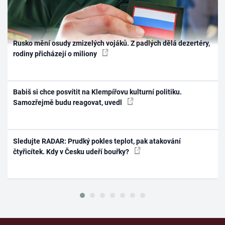
Rusko mění osudy zmizelých vojáků. Z padlých dělá dezertéry,
rodiny přicházejí o miliony
Babiš si chce posvítit na Klempířovu kulturní politiku.
Samozřejmě budu reagovat, uvedl
Sledujte RADAR: Prudký pokles teplot, pak atakování
čtyřicítek. Kdy v Česku udeří bouřky?