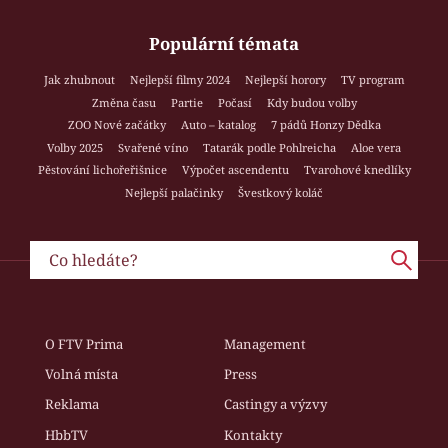
Populární témata
Jak zhubnout
Nejlepší filmy 2024
Nejlepší horory
TV program
Změna času
Partie
Počasí
Kdy budou volby
ZOO Nové začátky
Auto – katalog
7 pádů Honzy Dědka
Volby 2025
Svařené víno
Tatarák podle Pohlreicha
Aloe vera
Pěstování lichořeřišnice
Výpočet ascendentu
Tvarohové knedlíky
Nejlepší palačinky
Švestkový koláč
O FTV Prima
Management
Volná místa
Press
Reklama
Castingy a výzvy
HbbTV
Kontakty