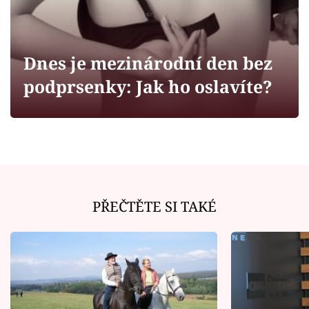
Horoskopy
Sledujte prima+
Dnes je mezinárodní den bez
Filmový festival Karlovy Vary
podprsenky: Jak ho oslavíte?
Pořady
Mámy sobě
Přihlášení
PŘEČTĚTE SI TAKÉ
Sledujte nás