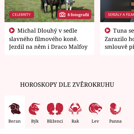
CELEBRITY
SERIÁLY A FIL
8 fotografií
Michal Dlouhý v sedle
Tuna se chtěl vrátit domů.
slavného filmového koně.
Zarazilo ho
Jezdil na něm i Draco Malfoy
smlouvě př
zemřít
HOROSKOPY DLE ZVĚROKRUHU
Beran
Býk
Blíženci
Rak
Lev
Panna
V