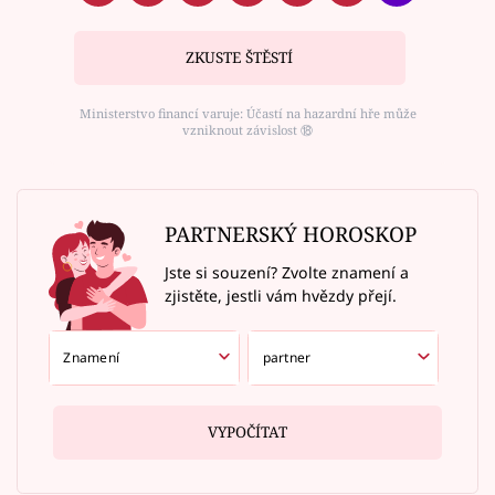
ZKUSTE ŠTĚSTÍ
Ministerstvo financí varuje: Účastí na hazardní hře může
vzniknout závislost ⑱
PARTNERSKÝ HOROSKOP
Jste si souzení? Zvolte znamení a
zjistěte, jestli vám hvězdy přejí.
VYPOČÍTAT