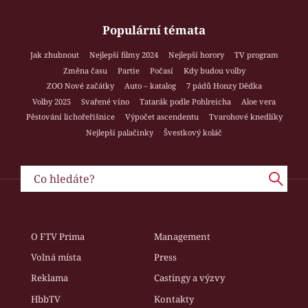
Populární témata
Jak zhubnout
Nejlepší filmy 2024
Nejlepší horory
TV program
Změna času
Partie
Počasí
Kdy budou volby
ZOO Nové začátky
Auto – katalog
7 pádů Honzy Dědka
Volby 2025
Svařené víno
Tatarák podle Pohlreicha
Aloe vera
Pěstování lichořeřišnice
Výpočet ascendentu
Tvarohové knedlíky
Nejlepší palačinky
Švestkový koláč
O FTV Prima
Management
Volná místa
Press
Reklama
Castingy a výzvy
HbbTV
Kontakty