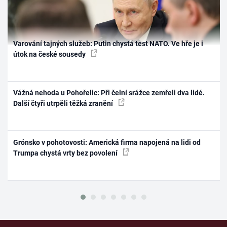
Varování tajných služeb: Putin chystá test NATO. Ve hře je i
útok na české sousedy
Vážná nehoda u Pohořelic: Při čelní srážce zemřeli dva lidé.
Další čtyři utrpěli těžká zranění
Grónsko v pohotovosti: Americká firma napojená na lidi od
Trumpa chystá vrty bez povolení