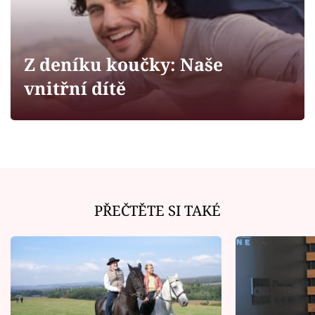
Horoskopy
Sledujte prima+
Z deníku koučky: Naše
Filmový festival Karlovy Vary
vnitřní dítě
Pořady
Mámy sobě
Přihlášení
PŘEČTĚTE SI TAKÉ
Sledujte nás