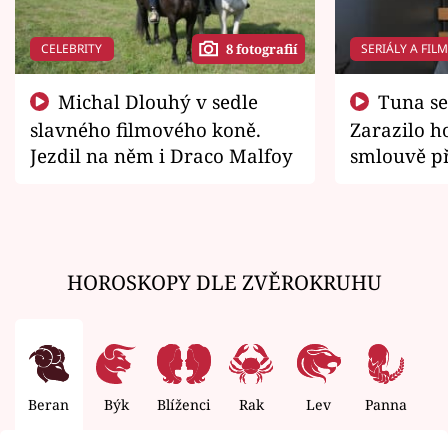
CELEBRITY
SERIÁLY A FIL
8 fotografií
Michal Dlouhý v sedle
Tuna se chtěl vrátit domů.
slavného filmového koně.
Zarazilo ho
Jezdil na něm i Draco Malfoy
smlouvě př
zemřít
HOROSKOPY DLE ZVĚROKRUHU
Beran
Býk
Blíženci
Rak
Lev
Panna
V