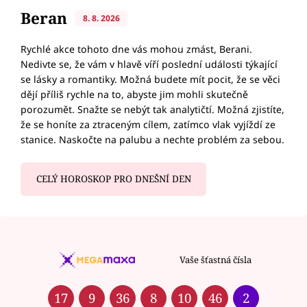
Beran
8. 8. 2026
Rychlé akce tohoto dne vás mohou zmást, Berani.
Nedivte se, že vám v hlavě víří poslední události týkající
se lásky a romantiky. Možná budete mít pocit, že se věci
dějí příliš rychle na to, abyste jim mohli skutečně
porozumět. Snažte se nebýt tak analytičtí. Možná zjistíte,
že se honíte za ztraceným cílem, zatímco vlak vyjíždí ze
stanice. Naskočte na palubu a nechte problém za sebou.
CELÝ HOROSKOP PRO DNEŠNÍ DEN
Vaše šťastná čísla
17
9
36
8
10
46
2