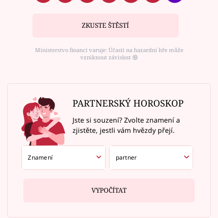
ZKUSTE ŠTĚSTÍ
Ministerstvo financí varuje: Účastí na hazardní hře může
vzniknout závislost ⑱
PARTNERSKÝ HOROSKOP
Jste si souzení? Zvolte znamení a
zjistěte, jestli vám hvězdy přejí.
VYPOČÍTAT