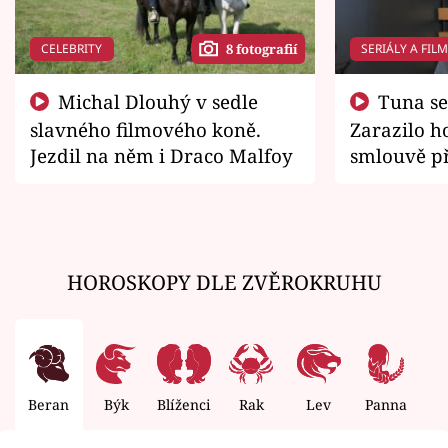
CELEBRITY
SERIÁLY A FIL
8 fotografií
Michal Dlouhý v sedle
Tuna se chtěl vrátit domů.
slavného filmového koně.
Zarazilo ho
Jezdil na něm i Draco Malfoy
smlouvě př
zemřít
HOROSKOPY DLE ZVĚROKRUHU
Beran
Býk
Blíženci
Rak
Lev
Panna
V