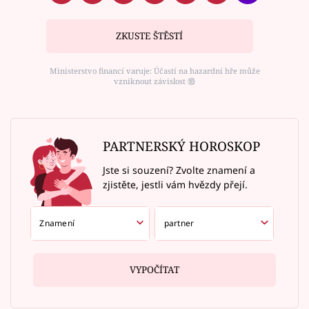
ZKUSTE ŠTĚSTÍ
Ministerstvo financí varuje: Účastí na hazardní hře může
vzniknout závislost ⑱
PARTNERSKÝ HOROSKOP
Jste si souzení? Zvolte znamení a
zjistěte, jestli vám hvězdy přejí.
VYPOČÍTAT