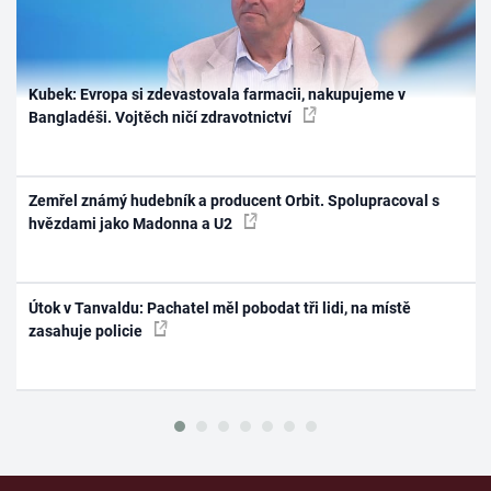
Kubek: Evropa si zdevastovala farmacii, nakupujeme v
Bangladéši. Vojtěch ničí zdravotnictví
Zemřel známý hudebník a producent Orbit. Spolupracoval s
hvězdami jako Madonna a U2
Útok v Tanvaldu: Pachatel měl pobodat tři lidi, na místě
zasahuje policie