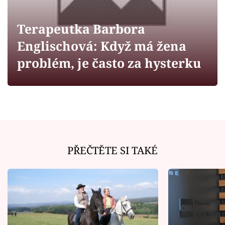
Horoskopy
Sledujte prima+
Terapeutka Barbora
Englischová: Když má žena
Filmový festival Karlovy Vary
problém, je často za hysterku
Pořady
Mámy sobě
Přihlášení
PŘEČTĚTE SI TAKÉ
Sledujte nás