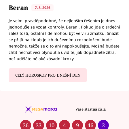
Beran
7. 8. 2026
Je velmi pravděpodobné, že nejlepším řešením je dnes
jednoduše se vzdát kontroly, Berani. Pokud jde o srdeční
záležitosti, ostatní lidé mohou být ve víru zmatku. Snažit
se přijít na kloub jejich duševnímu rozpoložení bude
nemožné, takže se o to ani nepokoušejte. Možná budete
chtít nechat věci plynout a uvidíte, jak dopadnete zítra,
než uděláte nějaké zásadní kroky.
CELÝ HOROSKOP PRO DNEŠNÍ DEN
Vaše šťastná čísla
36
33
10
4
9
46
2