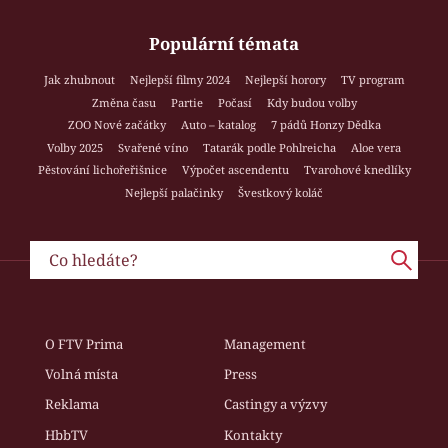
Populární témata
Jak zhubnout
Nejlepší filmy 2024
Nejlepší horory
TV program
Změna času
Partie
Počasí
Kdy budou volby
ZOO Nové začátky
Auto – katalog
7 pádů Honzy Dědka
Volby 2025
Svařené víno
Tatarák podle Pohlreicha
Aloe vera
Pěstování lichořeřišnice
Výpočet ascendentu
Tvarohové knedlíky
Nejlepší palačinky
Švestkový koláč
O FTV Prima
Management
Volná místa
Press
Reklama
Castingy a výzvy
HbbTV
Kontakty