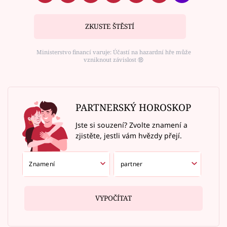
ZKUSTE ŠTĚSTÍ
Ministerstvo financí varuje: Účastí na hazardní hře může
vzniknout závislost ⑱
PARTNERSKÝ HOROSKOP
Jste si souzení? Zvolte znamení a
zjistěte, jestli vám hvězdy přejí.
VYPOČÍTAT