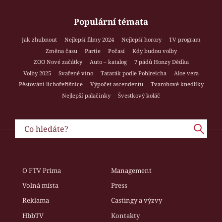
Populární témata
Jak zhubnout
Nejlepší filmy 2024
Nejlepší horory
TV program
Změna času
Partie
Počasí
Kdy budou volby
ZOO Nové začátky
Auto – katalog
7 pádů Honzy Dědka
Volby 2025
Svařené víno
Tatarák podle Pohlreicha
Aloe vera
Pěstování lichořeřišnice
Výpočet ascendentu
Tvarohové knedlíky
Nejlepší palačinky
Švestkový koláč
O FTV Prima
Management
Volná místa
Press
Reklama
Castingy a výzvy
HbbTV
Kontakty