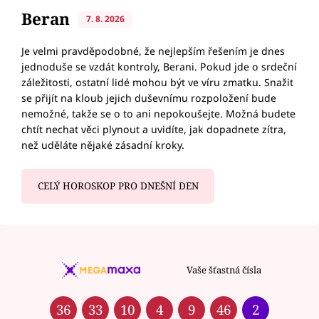
Beran
7. 8. 2026
Je velmi pravděpodobné, že nejlepším řešením je dnes
jednoduše se vzdát kontroly, Berani. Pokud jde o srdeční
záležitosti, ostatní lidé mohou být ve víru zmatku. Snažit
se přijít na kloub jejich duševnímu rozpoložení bude
nemožné, takže se o to ani nepokoušejte. Možná budete
chtít nechat věci plynout a uvidíte, jak dopadnete zítra,
než uděláte nějaké zásadní kroky.
CELÝ HOROSKOP PRO DNEŠNÍ DEN
Vaše šťastná čísla
36
33
10
4
9
46
2