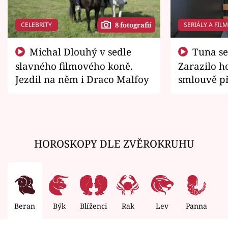
CELEBRITY
SERIÁLY A FIL
8 fotografií
Michal Dlouhý v sedle
Tuna se chtěl vrátit domů.
slavného filmového koně.
Zarazilo ho
Jezdil na něm i Draco Malfoy
smlouvě př
zemřít
HOROSKOPY DLE ZVĚROKRUHU
Beran
Býk
Blíženci
Rak
Lev
Panna
V