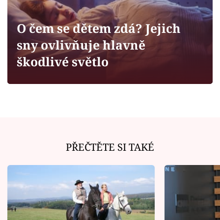
Horoskopy
Sledujte prima+
O čem se dětem zdá? Jejich
sny ovlivňuje hlavně
Filmový festival Karlovy Vary
škodlivé světlo
Pořady
Mámy sobě
Přihlášení
PŘEČTĚTE SI TAKÉ
Sledujte nás