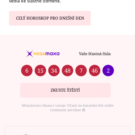
vedla ke slastné odměně.
CELÝ HOROSKOP PRO DNEŠNÍ DEN
Vaše šťastná čísla
6
15
34
48
7
46
2
ZKUSTE ŠTĚSTÍ
Ministerstvo financí varuje: Účastí na hazardní hře může
vzniknout závislost ⑱