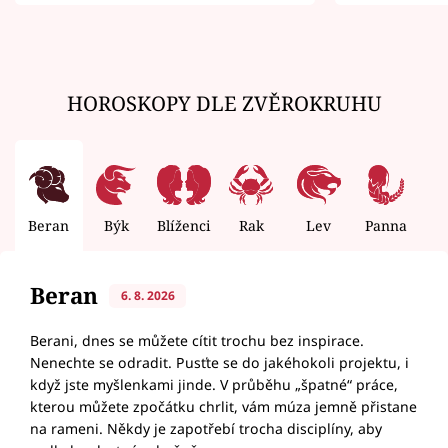
zemřít
HOROSKOPY DLE ZVĚROKRUHU
Beran
Býk
Blíženci
Rak
Lev
Panna
V
Beran
6. 8. 2026
Berani, dnes se můžete cítit trochu bez inspirace.
Nenechte se odradit. Pusťte se do jakéhokoli projektu, i
když jste myšlenkami jinde. V průběhu „špatné“ práce,
kterou můžete zpočátku chrlit, vám múza jemně přistane
na rameni. Někdy je zapotřebí trocha disciplíny, aby