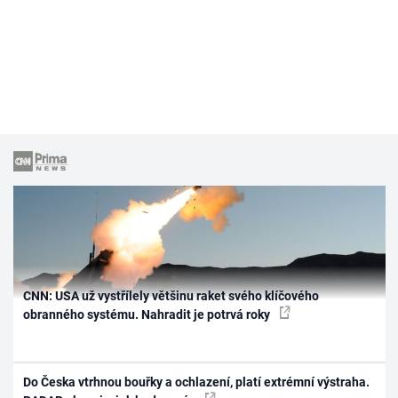
CNN: USA už vystřílely většinu raket svého klíčového
obranného systému. Nahradit je potrvá roky
Do Česka vtrhnou bouřky a ochlazení, platí extrémní výstraha.