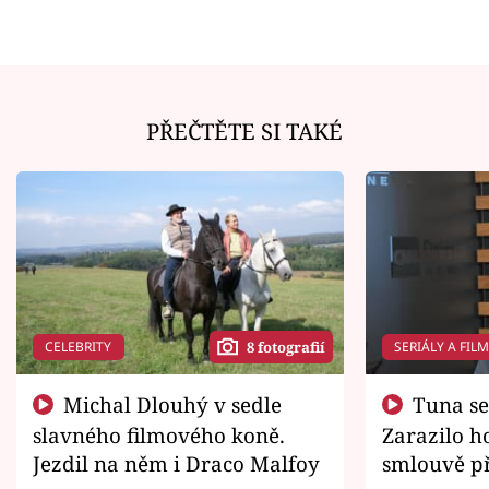
PŘEČTĚTE SI TAKÉ
CELEBRITY
SERIÁLY A FIL
8 fotografií
Michal Dlouhý v sedle
Tuna se chtěl vrátit domů.
slavného filmového koně.
Zarazilo ho
Jezdil na něm i Draco Malfoy
smlouvě př