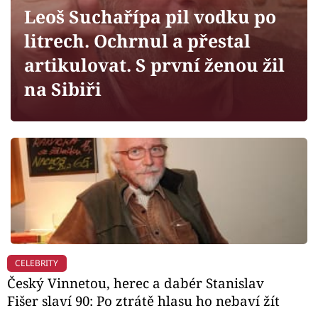
Horoskopy
Leoš Suchařípa pil vodku po
Sledujte prima+
litrech. Ochrnul a přestal
artikulovat. S první ženou žil
Filmový festival Karlovy Vary
na Sibiři
Pořady
Mámy sobě
Přihlášení
Sledujte nás
CELEBRITY
Český Vinnetou, herec a dabér Stanislav
Fišer slaví 90: Po ztrátě hlasu ho nebaví žít