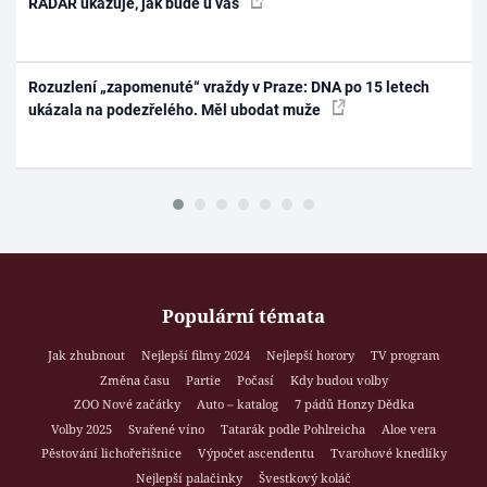
RADAR ukazuje, jak bude u vás
Rozuzlení „zapomenuté“ vraždy v Praze: DNA po 15 letech
ukázala na podezřelého. Měl ubodat muže
Populární témata
Jak zhubnout
Nejlepší filmy 2024
Nejlepší horory
TV program
Změna času
Partie
Počasí
Kdy budou volby
ZOO Nové začátky
Auto – katalog
7 pádů Honzy Dědka
Volby 2025
Svařené víno
Tatarák podle Pohlreicha
Aloe vera
Pěstování lichořeřišnice
Výpočet ascendentu
Tvarohové knedlíky
Nejlepší palačinky
Švestkový koláč