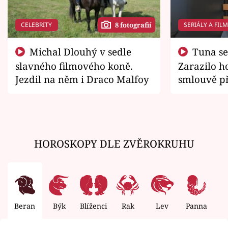
CELEBRITY
SERIÁLY A FIL
8 fotografií
Michal Dlouhý v sedle
Tuna se chtěl vrátit domů.
slavného filmového koně.
Zarazilo ho
Jezdil na něm i Draco Malfoy
smlouvě př
zemřít
HOROSKOPY DLE ZVĚROKRUHU
Beran
Býk
Blíženci
Rak
Lev
Panna
V