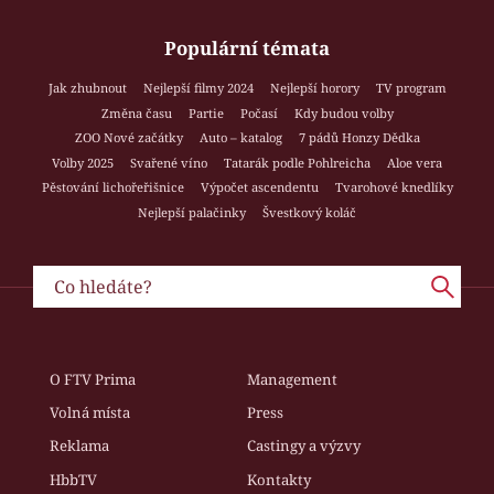
Populární témata
Jak zhubnout
Nejlepší filmy 2024
Nejlepší horory
TV program
Změna času
Partie
Počasí
Kdy budou volby
ZOO Nové začátky
Auto – katalog
7 pádů Honzy Dědka
Volby 2025
Svařené víno
Tatarák podle Pohlreicha
Aloe vera
Pěstování lichořeřišnice
Výpočet ascendentu
Tvarohové knedlíky
Nejlepší palačinky
Švestkový koláč
O FTV Prima
Management
Volná místa
Press
Reklama
Castingy a výzvy
HbbTV
Kontakty