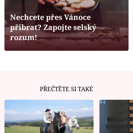
Horoskopy
Sledujte prima+
Nechcete přes Vánoce
přibrat? Zapojte selský
Filmový festival Karlovy Vary
rozum!
Pořady
Mámy sobě
Přihlášení
PŘEČTĚTE SI TAKÉ
Sledujte nás