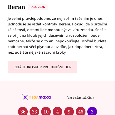
Beran
7. 8. 2026
Je velmi pravděpodobné, že nejlepším řešením je dnes
jednoduše se vzdát kontroly, Berani. Pokud jde o srdeční
záležitosti, ostatní lidé mohou být ve víru zmatku. Snažit
se přijít na kloub jejich duševnímu rozpoložení bude
nemožné, takže se o to ani nepokoušejte. Možná budete
chtít nechat věci plynout a uvidíte, jak dopadnete zítra,
než uděláte nějaké zásadní kroky.
CELÝ HOROSKOP PRO DNEŠNÍ DEN
Vaše šťastná čísla
36
33
10
4
9
46
2