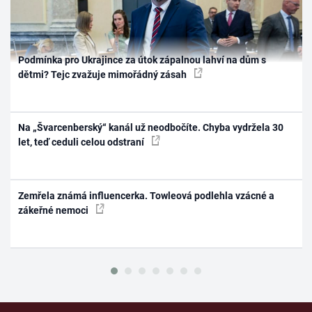
Podmínka pro Ukrajince za útok zápalnou lahví na dům s
dětmi? Tejc zvažuje mimořádný zásah
Na „Švarcenberský“ kanál už neodbočíte. Chyba vydržela 30
let, teď ceduli celou odstraní
Zemřela známá influencerka. Towleová podlehla vzácné a
zákeřné nemoci