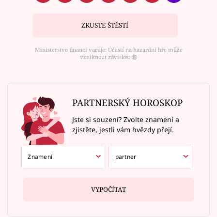
ZKUSTE ŠTĚSTÍ
Ministerstvo financí varuje: Účastí na hazardní hře může
vzniknout závislost ⑱
PARTNERSKÝ HOROSKOP
Jste si souzení? Zvolte znamení a
zjistěte, jestli vám hvězdy přejí.
VYPOČÍTAT