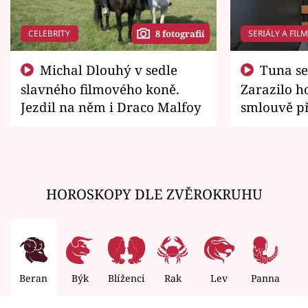
CELEBRITY
SERIÁLY A FIL
8 fotografií
Michal Dlouhý v sedle
Tuna se chtěl vrátit domů.
slavného filmového koně.
Zarazilo ho
Jezdil na něm i Draco Malfoy
smlouvě př
zemřít
HOROSKOPY DLE ZVĚROKRUHU
Beran
Býk
Blíženci
Rak
Lev
Panna
V