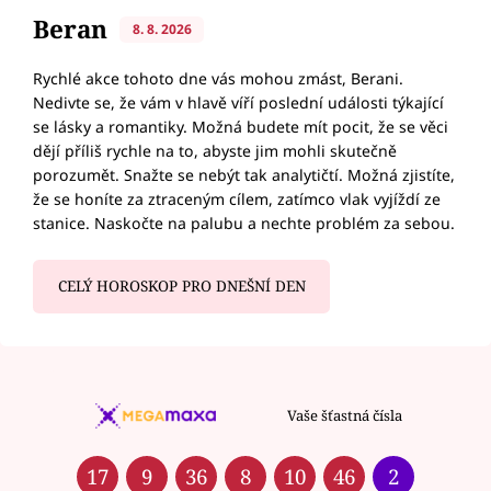
Beran
8. 8. 2026
Rychlé akce tohoto dne vás mohou zmást, Berani.
Nedivte se, že vám v hlavě víří poslední události týkající
se lásky a romantiky. Možná budete mít pocit, že se věci
dějí příliš rychle na to, abyste jim mohli skutečně
porozumět. Snažte se nebýt tak analytičtí. Možná zjistíte,
že se honíte za ztraceným cílem, zatímco vlak vyjíždí ze
stanice. Naskočte na palubu a nechte problém za sebou.
CELÝ HOROSKOP PRO DNEŠNÍ DEN
Vaše šťastná čísla
17
9
36
8
10
46
2