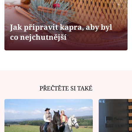
Horoskopy
Sledujte prima+
Jak připravit kapra, aby byl
Filmový festival Karlovy Vary
co nejchutnější
Pořady
Mámy sobě
Přihlášení
PŘEČTĚTE SI TAKÉ
Sledujte nás