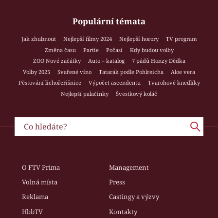
Populární témata
Jak zhubnout
Nejlepší filmy 2024
Nejlepší horory
TV program
Změna času
Partie
Počasí
Kdy budou volby
ZOO Nové začátky
Auto – katalog
7 pádů Honzy Dědka
Volby 2025
Svařené víno
Tatarák podle Pohlreicha
Aloe vera
Pěstování lichořeřišnice
Výpočet ascendentu
Tvarohové knedlíky
Nejlepší palačinky
Švestkový koláč
O FTV Prima
Management
Volná místa
Press
Reklama
Castingy a výzvy
HbbTV
Kontakty