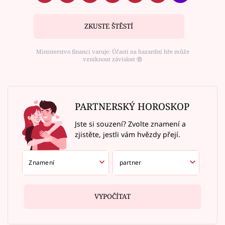
ZKUSTE ŠTĚSTÍ
Ministerstvo financí varuje: Účastí na hazardní hře může
vzniknout závislost ⑱
PARTNERSKÝ HOROSKOP
Jste si souzení? Zvolte znamení a
zjistěte, jestli vám hvězdy přejí.
VYPOČÍTAT