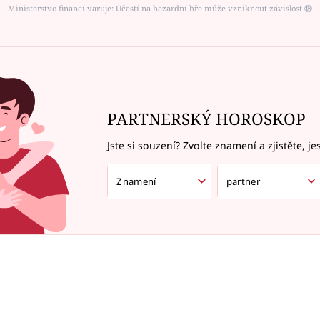
Ministerstvo financí varuje: Účastí na hazardní hře může vzniknout závislost ⑱
PARTNERSKÝ HOROSKOP
Jste si souzení? Zvolte znamení a zjistěte, je