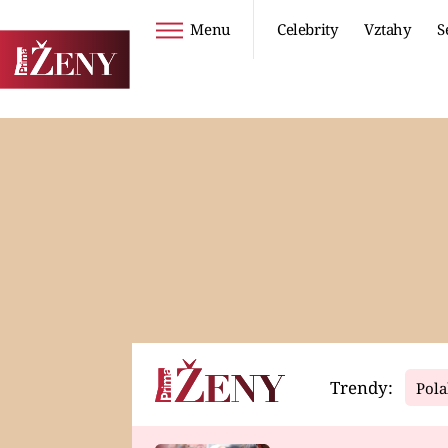
Menu
Celebrity
Vztahy
S
Seriály
Životní styl
ZOO
DIETY A HUBNUTÍ
PROSTŘENO!
CESTOVÁNÍ A
DOVOLENÁ
DUCH
ZDRAVÍ
Trendy:
Pola
Horoskopy
Video
ASTROČLÁNKY
SERIÁLY