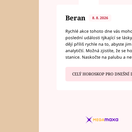
Beran
8. 8. 2026
Rychlé akce tohoto dne vás mohou
poslední události týkající se lás
dějí příliš rychle na to, abyste 
analytičtí. Možná zjistíte, že se 
stanice. Naskočte na palubu a n
CELÝ HOROSKOP PRO DNEŠNÍ 