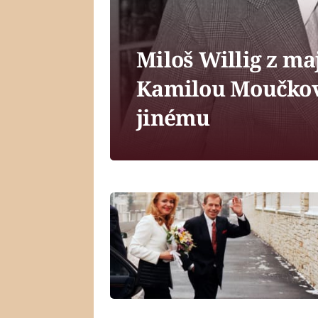
Miloš Willig z ma
Kamilou Moučkovo
jinému