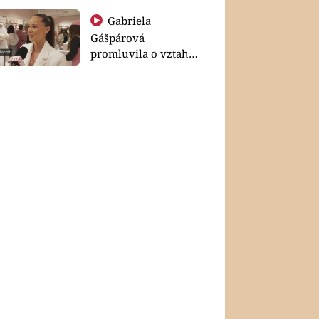
Gabriela
Gášpárová
promluvila o vztahu
a zakládání rodiny