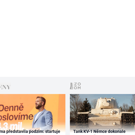
ma představila podzim: startuje
Tank KV-1 Němce dokonale