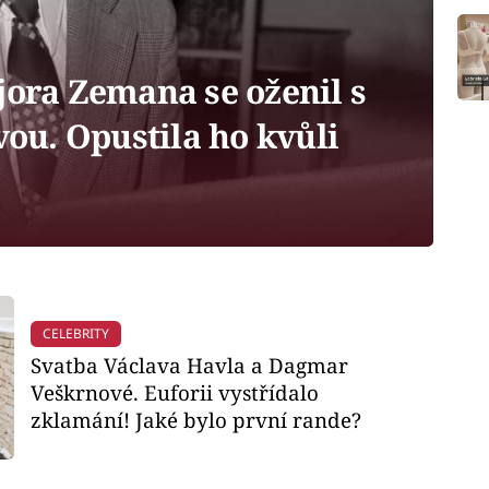
jora Zemana se oženil s
u. Opustila ho kvůli
CELEBRITY
Svatba Václava Havla a Dagmar
Veškrnové. Euforii vystřídalo
zklamání! Jaké bylo první rande?