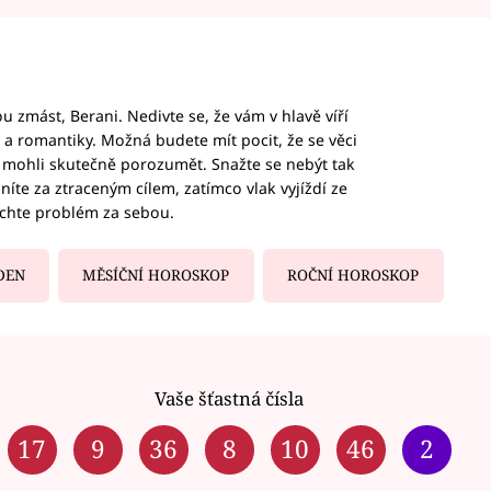
 zmást, Berani. Nedivte se, že vám v hlavě víří
ky a romantiky. Možná budete mít pocit, že se věci
jim mohli skutečně porozumět. Snažte se nebýt tak
honíte za ztraceným cílem, zatímco vlak vyjíždí ze
echte problém za sebou.
DEN
MĚSÍČNÍ HOROSKOP
ROČNÍ HOROSKOP
Vaše šťastná čísla
17
9
36
8
10
46
2