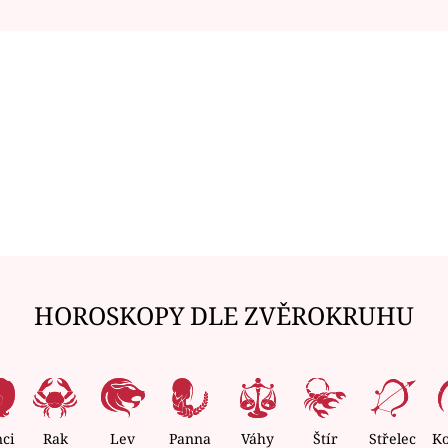
HOROSKOPY DLE ZVĚROKRUHU
nci
Rak
Lev
Panna
Váhy
Štír
Střelec
K