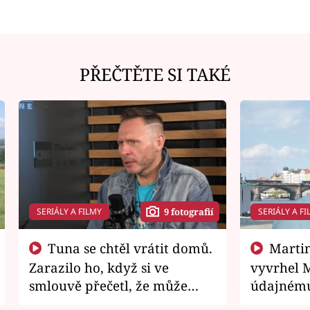
PŘEČTĚTE SI TAKÉ
SERIÁLY A FILMY
SERIÁLY A FI
9 fotografií
Tuna se chtěl vrátit domů.
Martin Písařík jako
Zarazilo ho, když si ve
vyvrhel 
smlouvě přečetl, že může
údajnému
zemřít
je v nemil