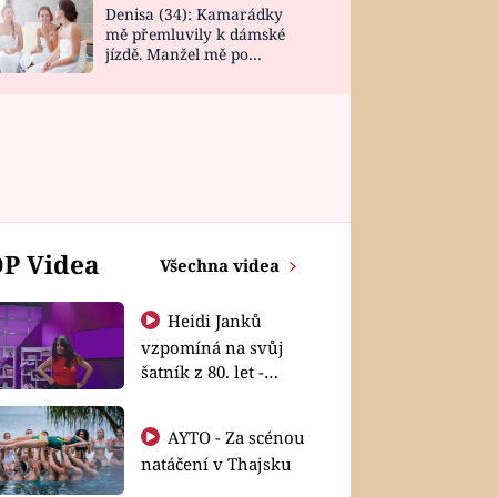
Denisa (34): Kamarádky
mě přemluvily k dámské
jízdě. Manžel mě po
návratu zaskočil
P Videa
Všechna videa
Heidi Janků
vzpomíná na svůj
šatník z 80. let -
Shopaholičky
AYTO - Za scénou
natáčení v Thajsku