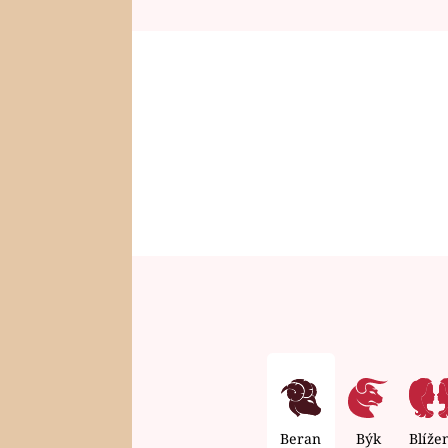
Beran
Býk
Blíže