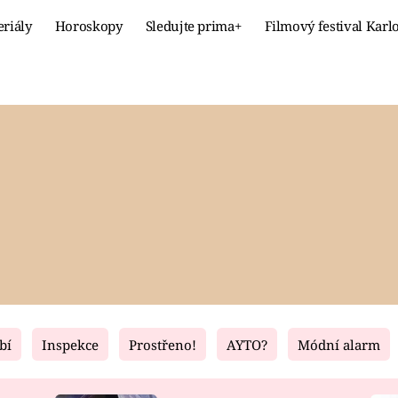
eriály
Horoskopy
Sledujte prima+
Filmový festival Karl
Celebrity
Recept
MÓDA A KRÁSA
HLAVNÍ JÍ
VZTAHY A SEX
SLADKÉ
PRIMA MAMINKA
ZDRAVÉ
bí
Inspekce
Prostřeno!
AYTO?
Módní alarm
Fresh
Living
RECEPTY
BYDLENÍ