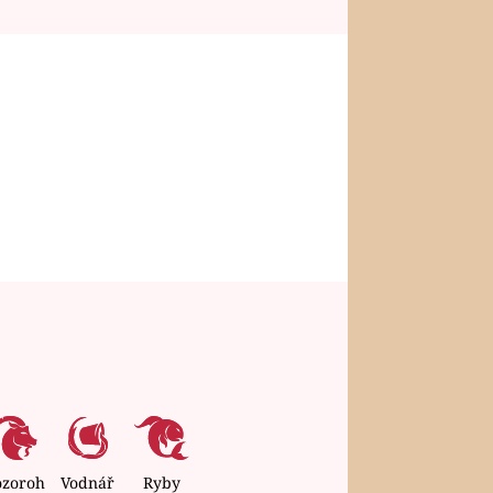
ozoroh
Vodnář
Ryby