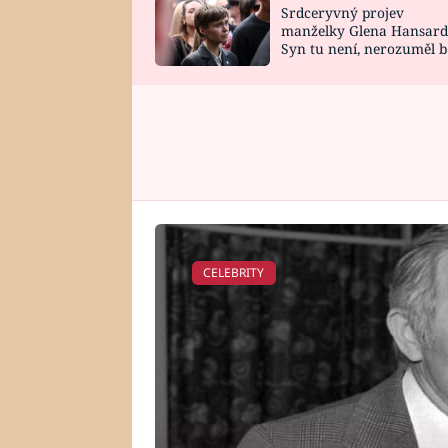
Srdceryvný projev
SNÁŘ
CELEBRITY
manželky Glena Hansard
Syn tu není, nerozuměl b
HOROSKOP NA
VAŘENÍ
tomu, vysvětlila
ROK 2023
CELEBRITY