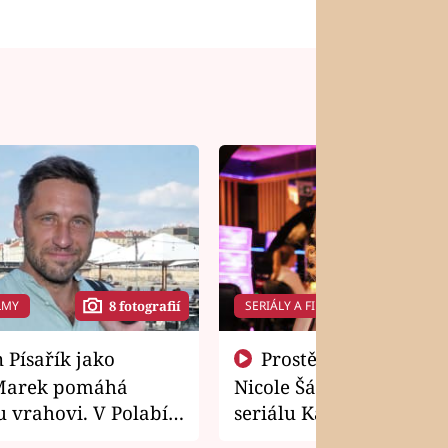
LMY
SERIÁLY A FILMY
8 fotografií
14 f
Prostě si o to řekla! Takhle
Marek pomáhá
Nicole Šáchová získala r
 vrahovi. V Polabí
seriálu Kamarádi
osti