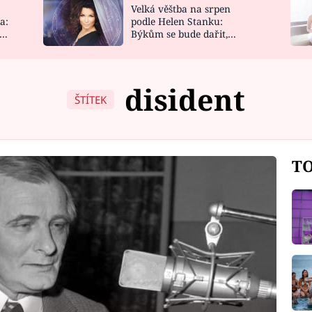
Velká věštba na srpen
NOVINKY
ZAHRADA
a:
podle Helen Stanku:
y
Býkům se bude dařit,
VIDEORECEPTY
DESIGN
Vodnáře čeká jízda
disident
ŠTÍTEK
TO