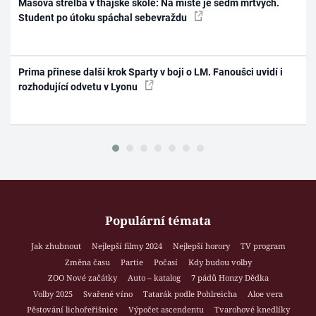
Masová střelba v thajské škole: Na místě je sedm mrtvých.
Student po útoku spáchal sebevraždu
Prima přinese další krok Sparty v boji o LM. Fanoušci uvidí i
rozhodující odvetu v Lyonu
Populární témata
Jak zhubnout
Nejlepší filmy 2024
Nejlepší horory
TV program
Změna času
Partie
Počasí
Kdy budou volby
ZOO Nové začátky
Auto – katalog
7 pádů Honzy Dědka
Volby 2025
Svařené víno
Tatarák podle Pohlreicha
Aloe vera
Pěstování lichořeřišnice
Výpočet ascendentu
Tvarohové knedlíky