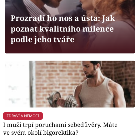
Horoskopy
Sledujte prima+
Prozradí ho nos a ústa: Jak
poznat kvalitního milence
Filmový festival Karlovy Vary
podle jeho tváře
Pořady
Mámy sobě
Přihlášení
Sledujte nás
ZDRAVÍ A NEMOCI
I muži trpí poruchami sebedůvěry. Máte
ve svém okolí bigorektika?