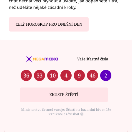
chtít nechat věci plynout a uvidíte, jak dopadnete zítra,
než uděláte nějaké zásadní kroky.
CELÝ HOROSKOP PRO DNEŠNÍ DEN
Vaše šťastná čísla
36
33
10
4
9
46
2
ZKUSTE ŠTĚSTÍ
Ministerstvo financí varuje: Účastí na hazardní hře může
vzniknout závislost ⑱