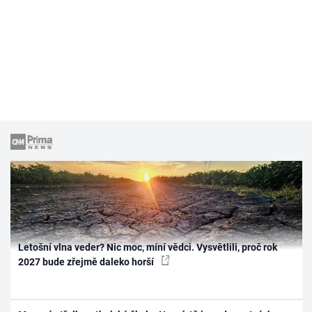
Letošní vlna veder? Nic moc, míní vědci. Vysvětlili, proč rok
2027 bude zřejmě daleko horší