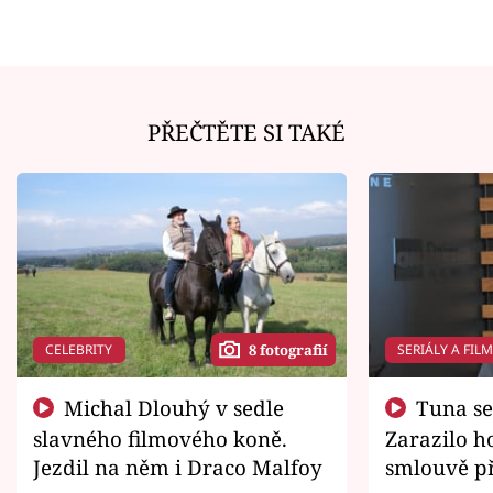
PŘEČTĚTE SI TAKÉ
CELEBRITY
SERIÁLY A FIL
8 fotografií
Michal Dlouhý v sedle
Tuna se chtěl vrátit domů.
slavného filmového koně.
Zarazilo ho
Jezdil na něm i Draco Malfoy
smlouvě př