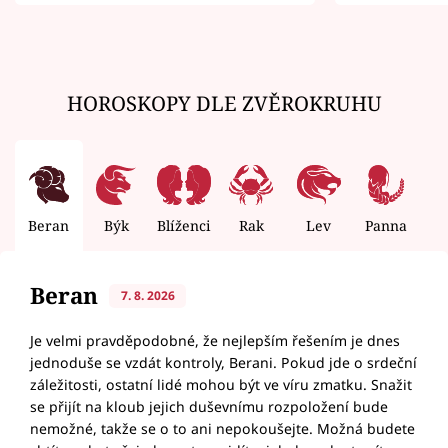
zemřít
HOROSKOPY DLE ZVĚROKRUHU
Beran
Býk
Blíženci
Rak
Lev
Panna
V
Beran
7. 8. 2026
Je velmi pravděpodobné, že nejlepším řešením je dnes
jednoduše se vzdát kontroly, Berani. Pokud jde o srdeční
záležitosti, ostatní lidé mohou být ve víru zmatku. Snažit
se přijít na kloub jejich duševnímu rozpoložení bude
nemožné, takže se o to ani nepokoušejte. Možná budete