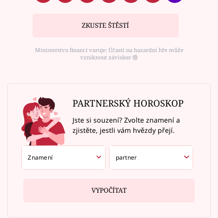
ZKUSTE ŠTĚSTÍ
Ministerstvo financí varuje: Účastí na hazardní hře může
vzniknout závislost ⑱
PARTNERSKÝ HOROSKOP
Jste si souzení? Zvolte znamení a
zjistěte, jestli vám hvězdy přejí.
VYPOČÍTAT