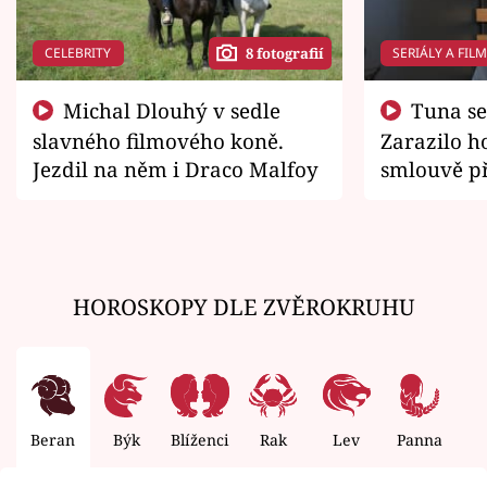
CELEBRITY
SERIÁLY A FIL
8 fotografií
Michal Dlouhý v sedle
Tuna se chtěl vrátit domů.
slavného filmového koně.
Zarazilo ho
Jezdil na něm i Draco Malfoy
smlouvě př
zemřít
HOROSKOPY DLE ZVĚROKRUHU
Beran
Býk
Blíženci
Rak
Lev
Panna
V