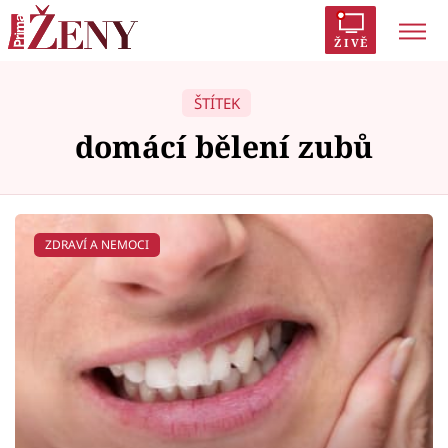
ŽIVĚ
Trendy:
Polabí
Inspekce
Prostřeno!
AYTO?
ŠTÍTEK
Módní alarm
Zrádci
Proměny
domácí bělení zubů
ZDRAVÍ A NEMOCI
Témata
Celebrity
Vztahy
Seriály