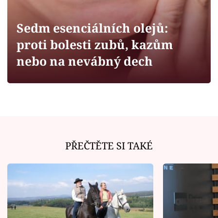
Horoskopy
Sledujte prima+
Sedm esenciálních olejů:
proti bolesti zubů, kazům
Filmový festival Karlovy Vary
nebo na nevábný dech
Pořady
Mámy sobě
Přihlášení
PŘEČTĚTE SI TAKÉ
Sledujte nás