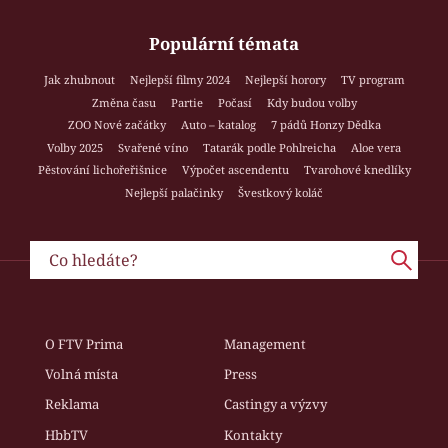
Populární témata
Jak zhubnout
Nejlepší filmy 2024
Nejlepší horory
TV program
Změna času
Partie
Počasí
Kdy budou volby
ZOO Nové začátky
Auto – katalog
7 pádů Honzy Dědka
Volby 2025
Svařené víno
Tatarák podle Pohlreicha
Aloe vera
Pěstování lichořeřišnice
Výpočet ascendentu
Tvarohové knedlíky
Nejlepší palačinky
Švestkový koláč
O FTV Prima
Management
Volná místa
Press
Reklama
Castingy a výzvy
HbbTV
Kontakty