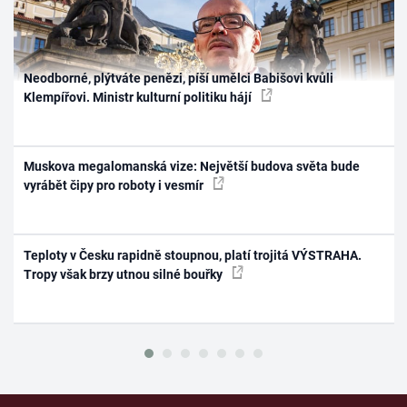
Neodborné, plýtváte penězi, píší umělci Babišovi kvůli
Klempířovi. Ministr kulturní politiku hájí
Muskova megalomanská vize: Největší budova světa bude
vyrábět čipy pro roboty i vesmír
Teploty v Česku rapidně stoupnou, platí trojitá VÝSTRAHA.
Tropy však brzy utnou silné bouřky