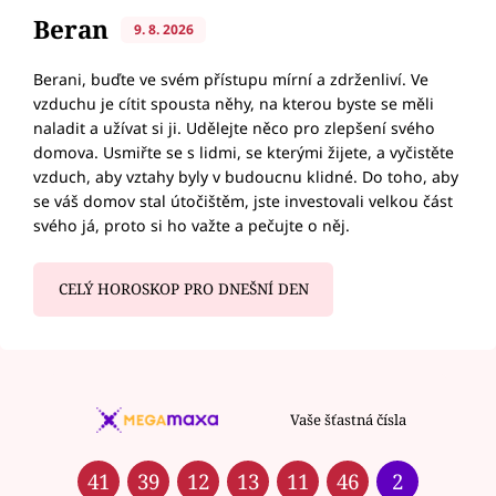
Beran
9. 8. 2026
Berani, buďte ve svém přístupu mírní a zdrženliví. Ve
vzduchu je cítit spousta něhy, na kterou byste se měli
naladit a užívat si ji. Udělejte něco pro zlepšení svého
domova. Usmiřte se s lidmi, se kterými žijete, a vyčistěte
vzduch, aby vztahy byly v budoucnu klidné. Do toho, aby
se váš domov stal útočištěm, jste investovali velkou část
svého já, proto si ho važte a pečujte o něj.
CELÝ HOROSKOP PRO DNEŠNÍ DEN
Vaše šťastná čísla
41
39
12
13
11
46
2