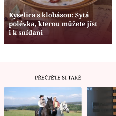
Horoskopy
Sledujte prima+
Kyselica s klobásou: Sytá
polévka, kterou můžete jíst
Filmový festival Karlovy Vary
i k snídani
Pořady
Mámy sobě
Přihlášení
PŘEČTĚTE SI TAKÉ
Sledujte nás