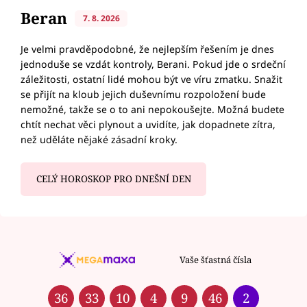
Beran
7. 8. 2026
Je velmi pravděpodobné, že nejlepším řešením je dnes
jednoduše se vzdát kontroly, Berani. Pokud jde o srdeční
záležitosti, ostatní lidé mohou být ve víru zmatku. Snažit
se přijít na kloub jejich duševnímu rozpoložení bude
nemožné, takže se o to ani nepokoušejte. Možná budete
chtít nechat věci plynout a uvidíte, jak dopadnete zítra,
než uděláte nějaké zásadní kroky.
CELÝ HOROSKOP PRO DNEŠNÍ DEN
Vaše šťastná čísla
36
33
10
4
9
46
2