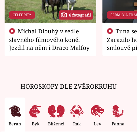
CELEBRITY
SERIÁLY A FIL
8 fotografií
Michal Dlouhý v sedle
Tuna se chtěl vrátit domů.
slavného filmového koně.
Zarazilo ho
Jezdil na něm i Draco Malfoy
smlouvě př
zemřít
HOROSKOPY DLE ZVĚROKRUHU
Beran
Býk
Blíženci
Rak
Lev
Panna
V