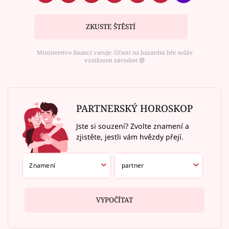
ZKUSTE ŠTĚSTÍ
Ministerstvo financí varuje: Účastí na hazardní hře může
vzniknout závislost ⑱
PARTNERSKÝ HOROSKOP
Jste si souzení? Zvolte znamení a
zjistěte, jestli vám hvězdy přejí.
VYPOČÍTAT