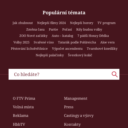
Populární témata
Jak zhubnout
Nejlepší filmy 2024
Nejlepší horory
TV program
Změna času
Partie
Počasí
Kdy budou volby
ZOO Nové začátky
Auto – katalog
7 pádů Honzy Dědka
Volby 2025
Svařené víno
Tatarák podle Pohlreicha
Aloe vera
Pěstování lichořeřišnice
Výpočet ascendentu
Tvarohové knedlíky
Nejlepší palačinky
Švestkový koláč
O FTV Prima
Management
Volná místa
Press
Reklama
Castingy a výzvy
HbbTV
Kontakty