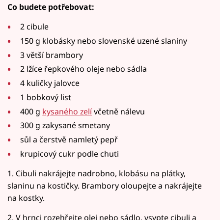
Co budete potřebovat:
2 cibule
150 g klobásky nebo slovenské uzené slaniny
3 větší brambory
2 lžíce řepkového oleje nebo sádla
4 kuličky jalovce
1 bobkový list
400 g
kysaného zelí
včetně nálevu
300 g zakysané smetany
sůl a čerstvě namletý pepř
krupicový cukr podle chuti
1. Cibuli nakrájejte nadrobno, klobásu na plátky,
slaninu na kostičky. Brambory oloupejte a nakrájejte
na kostky.
2. V hrnci rozehřejte olej nebo sádlo, vsypte cibuli a