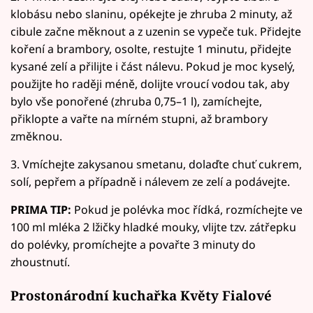
klobásu nebo slaninu, opékejte je zhruba 2 minuty, až
cibule začne měknout a z uzenin se vypeče tuk. Přidejte
koření a brambory, osolte, restujte 1 minutu, přidejte
kysané zelí a přilijte i část nálevu. Pokud je moc kyselý,
použijte ho raději méně, dolijte vroucí vodou tak, aby
bylo vše ponořené (zhruba 0,75–1 l), zamíchejte,
přiklopte a vařte na mírném stupni, až brambory
změknou.
3. Vmíchejte zakysanou smetanu, dolaďte chuť cukrem,
solí, pepřem a případně i nálevem ze zelí a podávejte.
PRIMA TIP:
Pokud je polévka moc řídká, rozmíchejte ve
100 ml mléka 2 lžičky hladké mouky, vlijte tzv. zátřepku
do polévky, promíchejte a povařte 3 minuty do
zhoustnutí.
Prostonárodní kuchařka Květy Fialové