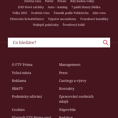
Změna času
Partie
Počasí
Kdy budou volby
ZOO Nové začátky
Auto – katalog
7 pádů Honzy Dědka
Volby 2025
Svařené víno
Tatarák podle Pohlreicha
Aloe vera
Pěstování lichořeřišnice
Výpočet ascendentu
Tvarohové knedlíky
Nejlepší palačinky
Švestkový koláč
O FTV Prima
Management
Volná místa
Press
Reklama
Castingy a výzvy
HbbTV
Kontakty
Podmínky užívání
Zpracování osobních
údajů
Cookies
Nápověda
Vlastník FTV Prima spol.
Redakce