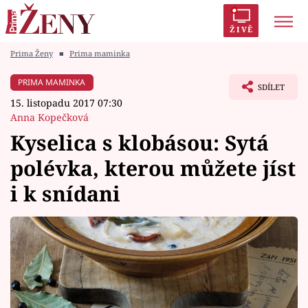
ŽIVĚ
Prima Ženy
■
Prima maminka
Trendy:
Polabí
Inspekce
Prostřeno!
AYTO?
PRIMA MAMINKA
SDÍLET
Módní alarm
Zrádci
Proměny
15. listopadu 2017 07:30
Anna Kopečková
Kyselica s klobásou: Sytá
polévka, kterou můžete jíst
Témata
i k snídani
Celebrity
Vztahy
Seriály