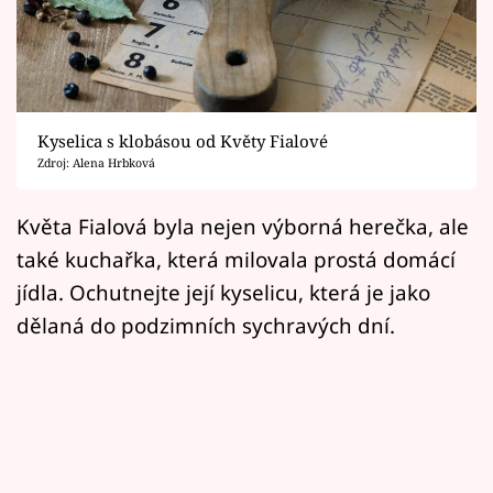
Horoskopy
Sledujte prima+
Filmový festival Karlovy Vary
Kyselica s klobásou od Květy Fialové
Pořady
Zdroj: Alena Hrbková
Mámy sobě
Květa Fialová byla nejen výborná herečka, ale
také kuchařka, která milovala prostá domácí
Přihlášení
jídla. Ochutnejte její kyselicu, která je jako
dělaná do podzimních sychravých dní.
Sledujte nás