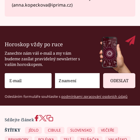
(anna.kopeckova@iprima.cz)
Horoskop vždy po ruce
Zanechte nám váš e-mail a my vám
budeme zasílat pravidelný newsletter s
vaším horoskopem.
ODESLAT
Odesláním formuláře souhlasíte s
podmínkami zpracování osobních údajů
Sdílejte článek
ŠTÍTKY
JÍDLO
CIBULE
SLOVENSKO
VEČEŘE
BRAMBORY
POLÉVKA
ZELÍ
ZELŇAČKA
VALAŠSKO