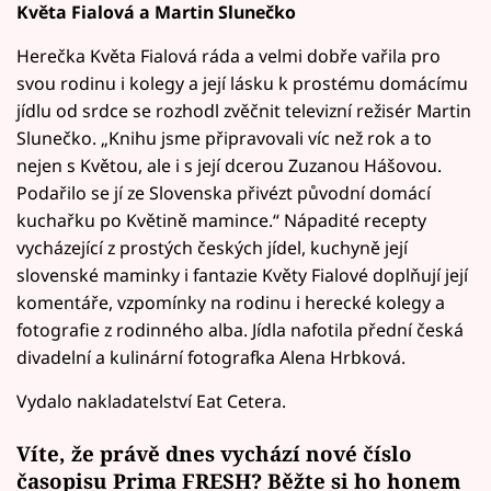
Květa Fialová a Martin Slunečko
Herečka Květa Fialová ráda a velmi dobře vařila pro
svou rodinu i kolegy a její lásku k prostému domácímu
jídlu od srdce se rozhodl zvěčnit televizní režisér Martin
Slunečko. „Knihu jsme připravovali víc než rok a to
nejen s Květou, ale i s její dcerou Zuzanou Hášovou.
Podařilo se jí ze Slovenska přivézt původní domácí
kuchařku po Květině mamince.“ Nápadité recepty
vycházející z prostých českých jídel, kuchyně její
slovenské maminky i fantazie Květy Fialové doplňují její
komentáře, vzpomínky na rodinu i herecké kolegy a
fotografie z rodinného alba. Jídla nafotila přední česká
divadelní a kulinární fotografka Alena Hrbková.
Vydalo nakladatelství Eat Cetera.
Víte, že právě dnes vychází nové číslo
časopisu Prima FRESH? Běžte si ho honem