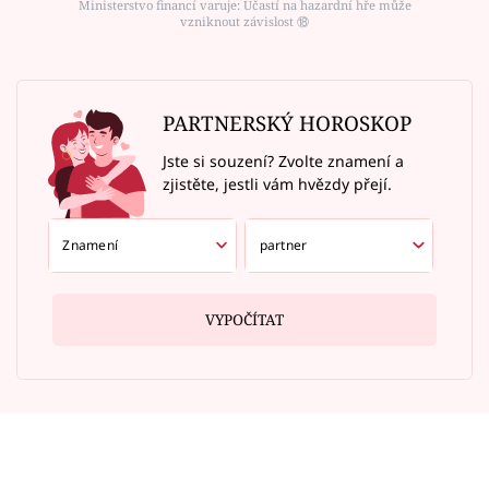
Ministerstvo financí varuje: Účastí na hazardní hře může
vzniknout závislost ⑱
PARTNERSKÝ HOROSKOP
Jste si souzení? Zvolte znamení a
zjistěte, jestli vám hvězdy přejí.
VYPOČÍTAT