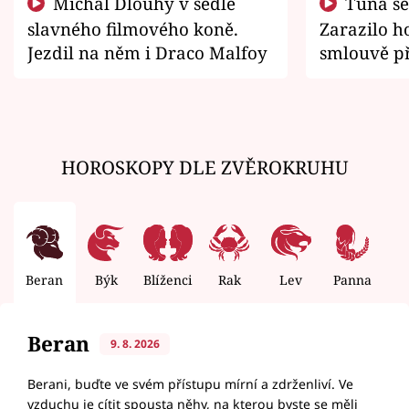
Michal Dlouhý v sedle
Tuna se chtěl vrátit domů.
slavného filmového koně.
Zarazilo ho
Jezdil na něm i Draco Malfoy
smlouvě př
zemřít
HOROSKOPY DLE ZVĚROKRUHU
Beran
Býk
Blíženci
Rak
Lev
Panna
V
Beran
9. 8. 2026
Berani, buďte ve svém přístupu mírní a zdrženliví. Ve
vzduchu je cítit spousta něhy, na kterou byste se měli