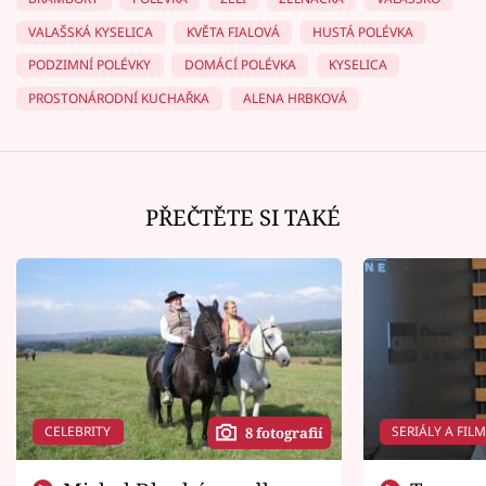
VALAŠSKÁ KYSELICA
KVĚTA FIALOVÁ
HUSTÁ POLÉVKA
PODZIMNÍ POLÉVKY
DOMÁCÍ POLÉVKA
KYSELICA
PROSTONÁRODNÍ KUCHAŘKA
ALENA HRBKOVÁ
PŘEČTĚTE SI TAKÉ
CELEBRITY
SERIÁLY A FIL
8 fotografií