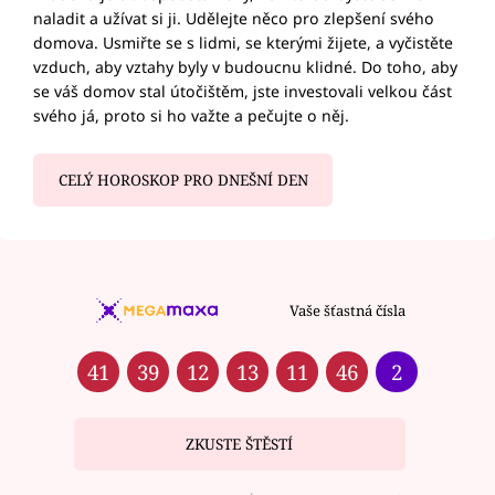
naladit a užívat si ji. Udělejte něco pro zlepšení svého
domova. Usmiřte se s lidmi, se kterými žijete, a vyčistěte
vzduch, aby vztahy byly v budoucnu klidné. Do toho, aby
se váš domov stal útočištěm, jste investovali velkou část
svého já, proto si ho važte a pečujte o něj.
CELÝ HOROSKOP PRO DNEŠNÍ DEN
Vaše šťastná čísla
41
39
12
13
11
46
2
ZKUSTE ŠTĚSTÍ