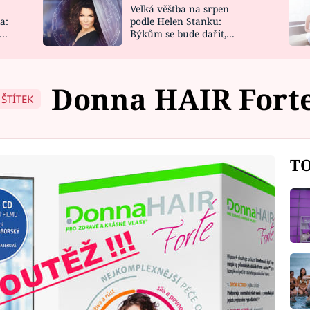
Velká věštba na srpen
NOVINKY
ZAHRADA
a:
podle Helen Stanku:
y
Býkům se bude dařit,
VIDEORECEPTY
DESIGN
Vodnáře čeká jízda
Donna HAIR Fort
ŠTÍTEK
TO