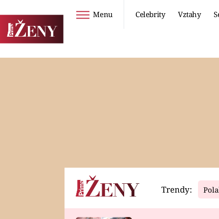
Menu
Celebrity
Vztahy
S
Seriály
Životní styl
ZOO
DIETY A HUBNUTÍ
PROSTŘENO!
CESTOVÁNÍ A
DOVOLENÁ
DUCH
ZDRAVÍ
Trendy:
Pola
Horoskopy
Video
ASTROČLÁNKY
SERIÁLY