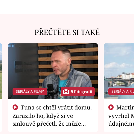
PŘEČTĚTE SI TAKÉ
SERIÁLY A FILMY
SERIÁLY A FI
9 fotografií
Tuna se chtěl vrátit domů.
Martin Písařík jako
Zarazilo ho, když si ve
vyvrhel 
smlouvě přečetl, že může
údajnému
zemřít
je v nemil