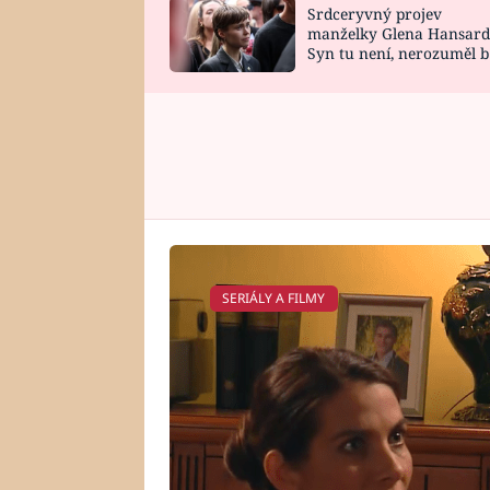
Srdceryvný projev
SNÁŘ
CELEBRITY
manželky Glena Hansard
Syn tu není, nerozuměl b
HOROSKOP NA
VAŘENÍ
tomu, vysvětlila
ROK 2023
SERIÁLY A FILMY