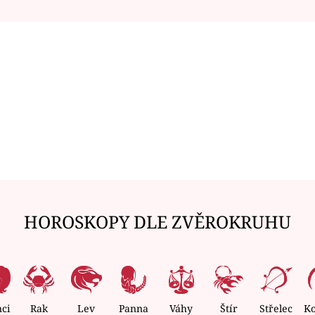
HOROSKOPY DLE ZVĚROKRUHU
nci
Rak
Lev
Panna
Váhy
Štír
Střelec
K