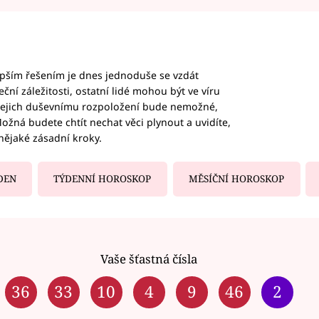
epším řešením je dnes jednoduše se vzdát
ční záležitosti, ostatní lidé mohou být ve víru
b jejich duševnímu rozpoložení bude nemožné,
ožná budete chtít nechat věci plynout a uvidíte,
nějaké zásadní kroky.
DEN
TÝDENNÍ HOROSKOP
MĚSÍČNÍ HOROSKOP
Vaše šťastná čísla
36
33
10
4
9
46
2