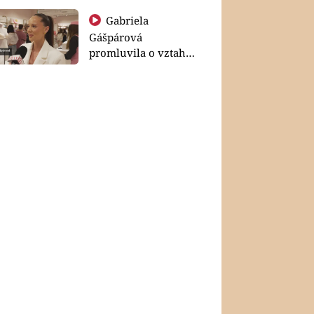
Gabriela
Gášpárová
promluvila o vztahu
a zakládání rodiny