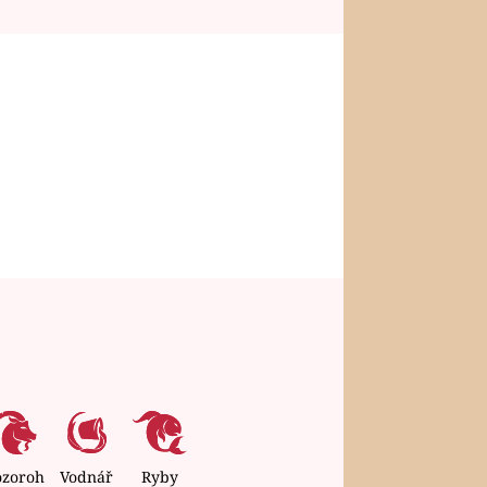
ozoroh
Vodnář
Ryby