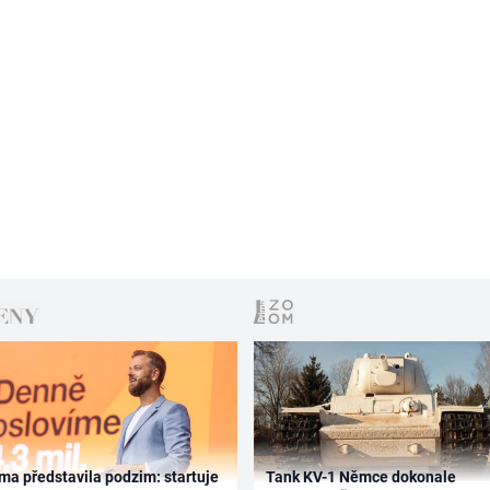
ma představila podzim: startuje
Tank KV-1 Němce dokonale