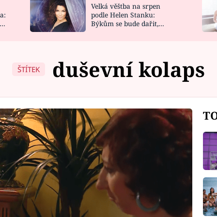
Velká věštba na srpen
NOVINKY
ZAHRADA
a:
podle Helen Stanku:
y
Býkům se bude dařit,
VIDEORECEPTY
DESIGN
Vodnáře čeká jízda
duševní kolaps
ŠTÍTEK
TO