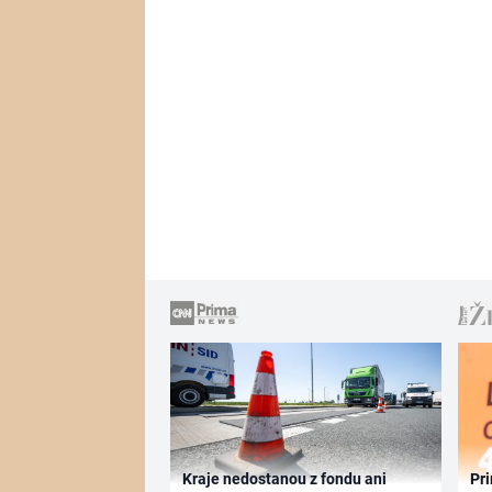
Kraje nedostanou z fondu ani
Pri