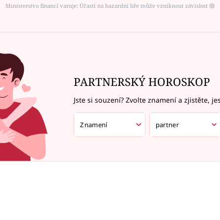
Ministerstvo financí varuje: Účastí na hazardní hře může vzniknout závislost ⑱
PARTNERSKÝ HOROSKOP
Jste si souzení? Zvolte znamení a zjistěte, je