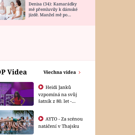
Denisa (34): Kamarádky
mě přemluvily k dámské
jízdě. Manžel mě po
návratu zaskočil
P Videa
Všechna videa
Heidi Janků
vzpomíná na svůj
šatník z 80. let -
Shopaholičky
AYTO - Za scénou
natáčení v Thajsku