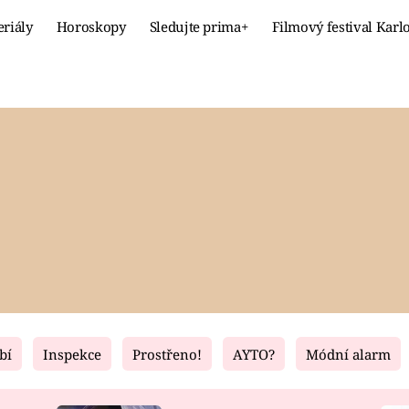
eriály
Horoskopy
Sledujte prima+
Filmový festival Karl
Celebrity
Recept
MÓDA A KRÁSA
HLAVNÍ JÍ
VZTAHY A SEX
SLADKÉ
PRIMA MAMINKA
ZDRAVÉ
bí
Inspekce
Prostřeno!
AYTO?
Módní alarm
Fresh
Living
RECEPTY
BYDLENÍ