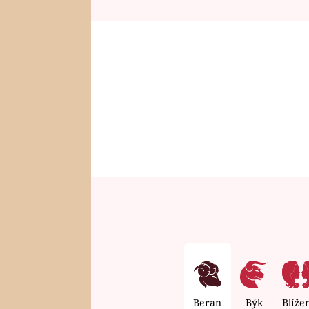
Beran
Býk
Blíže