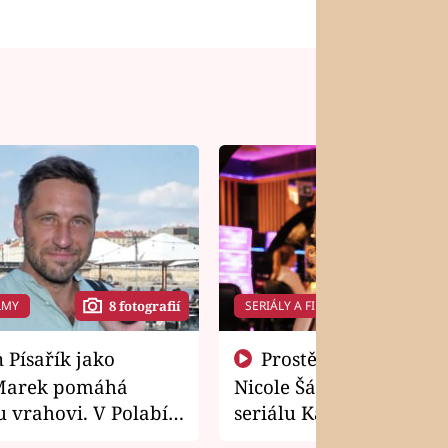
LMY
SERIÁLY A FILMY
8 fotografií
14 f
Prostě si o to řekla! Takhle
Marek pomáhá
Nicole Šáchová získala r
 vrahovi. V Polabí
seriálu Kamarádi
osti