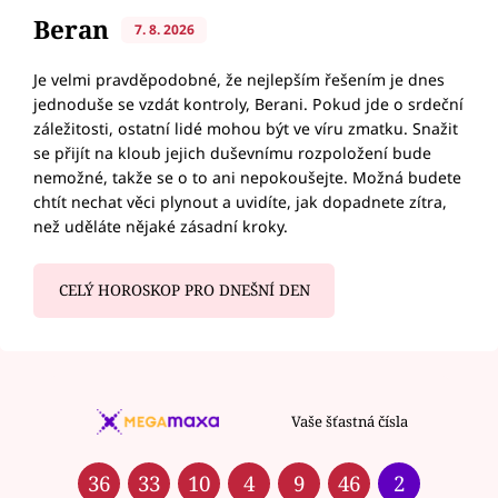
Beran
7. 8. 2026
Je velmi pravděpodobné, že nejlepším řešením je dnes
jednoduše se vzdát kontroly, Berani. Pokud jde o srdeční
záležitosti, ostatní lidé mohou být ve víru zmatku. Snažit
se přijít na kloub jejich duševnímu rozpoložení bude
nemožné, takže se o to ani nepokoušejte. Možná budete
chtít nechat věci plynout a uvidíte, jak dopadnete zítra,
než uděláte nějaké zásadní kroky.
CELÝ HOROSKOP PRO DNEŠNÍ DEN
Vaše šťastná čísla
36
33
10
4
9
46
2