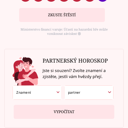
ZKUSTE ŠTĚSTÍ
Ministerstvo financí varuje: Účastí na hazardní hře může
vzniknout závislost ⑱
PARTNERSKÝ HOROSKOP
Jste si souzení? Zvolte znamení a
zjistěte, jestli vám hvězdy přejí.
VYPOČÍTAT