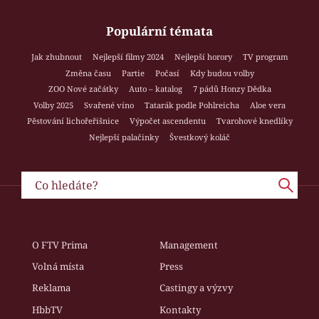
Populární témata
Jak zhubnout
Nejlepší filmy 2024
Nejlepší horory
TV program
Změna času
Partie
Počasí
Kdy budou volby
ZOO Nové začátky
Auto – katalog
7 pádů Honzy Dědka
Volby 2025
Svařené víno
Tatarák podle Pohlreicha
Aloe vera
Pěstování lichořeřišnice
Výpočet ascendentu
Tvarohové knedlíky
Nejlepší palačinky
Švestkový koláč
O FTV Prima
Management
Volná místa
Press
Reklama
Castingy a výzvy
HbbTV
Kontakty