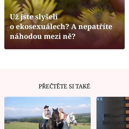
Horoskopy
Sledujte prima+
Už jste slyšeli
o ekosexuálech? A nepatříte
Filmový festival Karlovy Vary
náhodou mezi ně?
Pořady
Mámy sobě
Přihlášení
PŘEČTĚTE SI TAKÉ
Sledujte nás