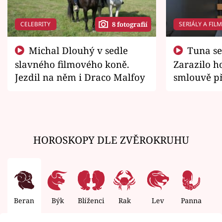
CELEBRITY
SERIÁLY A FIL
8 fotografií
Michal Dlouhý v sedle
Tuna se chtěl vrátit domů.
slavného filmového koně.
Zarazilo ho
Jezdil na něm i Draco Malfoy
smlouvě př
zemřít
HOROSKOPY DLE ZVĚROKRUHU
Beran
Býk
Blíženci
Rak
Lev
Panna
V