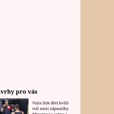
vrhy pro vás
Vojta Dyk dřel kvůli
roli mezi zápasníky.
Minutovou scénu jel