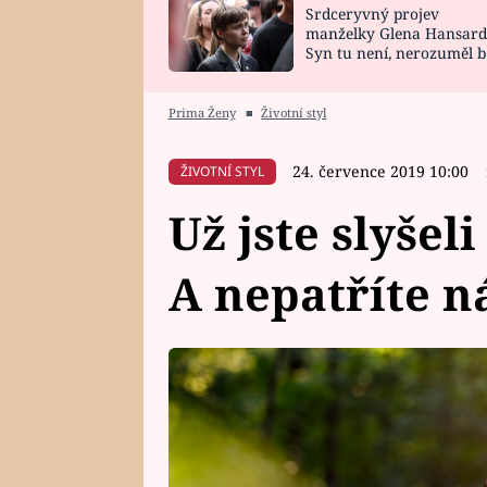
Srdceryvný projev
SNÁŘ
CELEBRITY
manželky Glena Hansard
Syn tu není, nerozuměl b
HOROSKOP NA
VAŘENÍ
tomu, vysvětlila
ROK 2023
Prima Ženy
■
Životní styl
24. července 2019 10:00
ŽIVOTNÍ STYL
Už jste slyšel
A nepatříte 