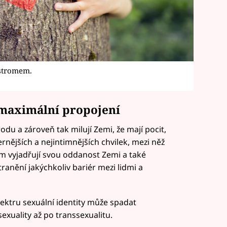
 stromem.
 maximální propojení
odu a zároveň tak milují Zemi, že mají pocit,
ternějších a nejintimnějších chvilek, mezi něž
m vyjadřují svou oddanost Zemi a také
tranění jakýchkoliv bariér mezi lidmi a
ektru sexuální identity může spadat
xuality až po transsexualitu.