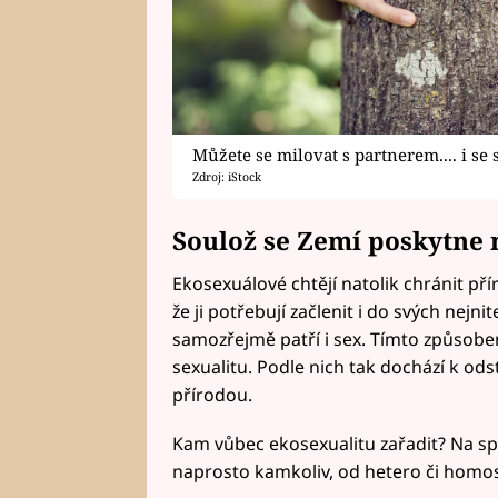
Můžete se milovat s partnerem.... i se
Zdroj: iStock
Soulož se Zemí poskytne
Ekosexuálové chtějí natolik chránit přír
že ji potřebují začlenit i do svých nejni
samozřejmě patří i sex. Tímto způsobe
sexualitu. Podle nich tak dochází k ods
přírodou.
Kam vůbec ekosexualitu zařadit? Na sp
naprosto kamkoliv, od hetero či homose