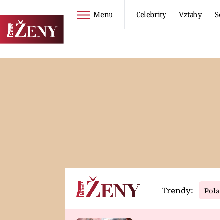
Menu
Celebrity
Vztahy
S
Seriály
Životní styl
ZOO
DIETY A HUBNUTÍ
PROSTŘENO!
CESTOVÁNÍ A
DOVOLENÁ
DUCH
ZDRAVÍ
Trendy:
Pola
Horoskopy
Video
ASTROČLÁNKY
SERIÁLY