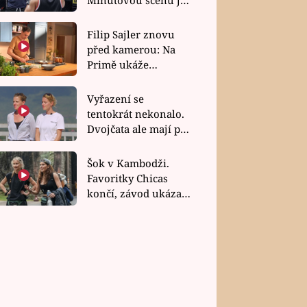
bez dubla
Filip Sajler znovu
před kamerou: Na
Primě ukáže
poctivou kuchyni i
rychlé recepty
Vyřazení se
tentokrát nekonalo.
Dvojčata ale mají po
uzavření třetí etapy
závodu nůž na krku
Šok v Kambodži.
Favoritky Chicas
končí, závod ukázal
svou nejtvrdší tvář