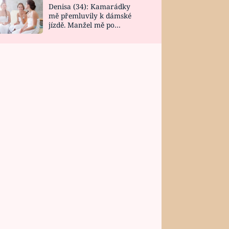
Denisa (34): Kamarádky
mě přemluvily k dámské
jízdě. Manžel mě po
návratu zaskočil