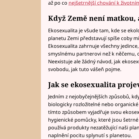
až po co
nejšetrnější chování k životní
Když Země není matkou, 
Ekosexualita je všude tam, kde se ekolog
planetu Zemi představují spíše coby m
Ekosexualita zahrnuje všechny jedince, 
smyslnému partnerovi než k něčemu, o 
Neexistuje ale žádný návod, jak ekosex
svobodu, jak tuto vášeň pojme.
Jak se ekosexualita proje
Jedním z nejobyčejnějších způsobů, kdy 
biologicky rozložitelné nebo organick
tímto způsobem vyjadřuje svou ekosex
hygienické pomůcky, které jsou šetrné 
používá produkty nezatěžující naši pla
naplnění pocitu splynutí s planetou.