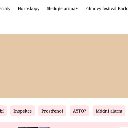
eriály
Horoskopy
Sledujte prima+
Filmový festival Karl
Celebrity
Recept
MÓDA A KRÁSA
HLAVNÍ JÍ
VZTAHY A SEX
SLADKÉ
PRIMA MAMINKA
ZDRAVÉ
bí
Inspekce
Prostřeno!
AYTO?
Módní alarm
Fresh
Living
RECEPTY
BYDLENÍ