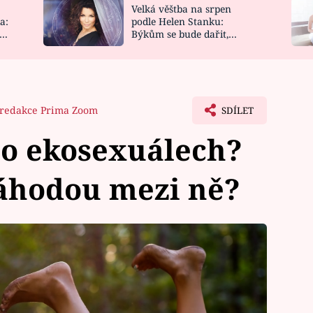
Velká věštba na srpen
NOVINKY
ZAHRADA
a:
podle Helen Stanku:
y
Býkům se bude dařit,
VIDEORECEPTY
DESIGN
Vodnáře čeká jízda
redakce Prima Zoom
SDÍLET
i o ekosexuálech?
náhodou mezi ně?