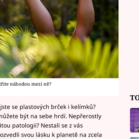
atříte náhodou mezi ně?
TO
jste se plastových brček i kelímků?
 můžete být na sebe hrdí. Nepřerostly
itou patologii? Nestali se z vás
pozvedli svou lásku k planetě na zcela