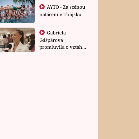
AYTO - Za scénou
natáčení v Thajsku
Gabriela
Gášpárová
promluvila o vztahu
a zakládání rodiny