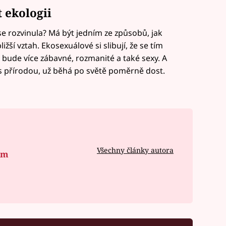
 ekologii
se rozvinula? Má být jedním ze způsobů, jak
ližší vztah. Ekosexuálové si slibují, že se tím
že bude více zábavné, rozmanité a také sexy. A
t s přírodou, už běhá po světě poměrně dost.
Všechny články autora
om