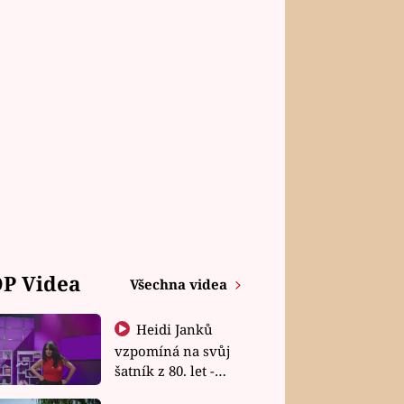
P Videa
Všechna videa
Heidi Janků
vzpomíná na svůj
šatník z 80. let -
Shopaholičky