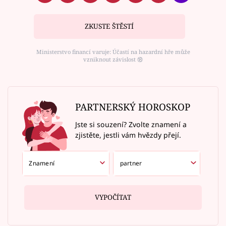
ZKUSTE ŠTĚSTÍ
Ministerstvo financí varuje: Účastí na hazardní hře může
vzniknout závislost ⑱
PARTNERSKÝ HOROSKOP
Jste si souzení? Zvolte znamení a
zjistěte, jestli vám hvězdy přejí.
VYPOČÍTAT