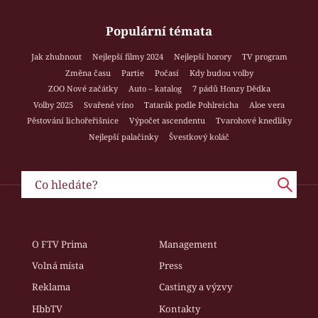
Populární témata
Jak zhubnout
Nejlepší filmy 2024
Nejlepší horory
TV program
Změna času
Partie
Počasí
Kdy budou volby
ZOO Nové začátky
Auto – katalog
7 pádů Honzy Dědka
Volby 2025
Svařené víno
Tatarák podle Pohlreicha
Aloe vera
Pěstování lichořeřišnice
Výpočet ascendentu
Tvarohové knedlíky
Nejlepší palačinky
Švestkový koláč
O FTV Prima
Management
Volná místa
Press
Reklama
Castingy a výzvy
HbbTV
Kontakty