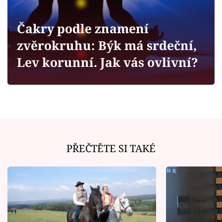
Horoskopy
Sledujte prima+
Čakry podle znamení
zvěrokruhu: Býk má srdeční,
Filmový festival Karlovy Vary
Lev korunní. Jak vás ovlivní?
Pořady
Mámy sobě
Přihlášení
PŘEČTĚTE SI TAKÉ
Sledujte nás