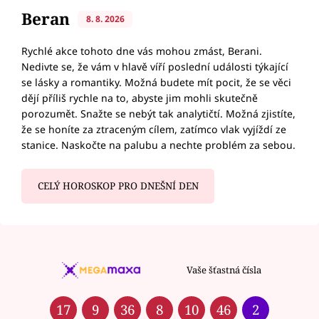
Beran
8. 8. 2026
Rychlé akce tohoto dne vás mohou zmást, Berani.
Nedivte se, že vám v hlavě víří poslední události týkající
se lásky a romantiky. Možná budete mít pocit, že se věci
dějí příliš rychle na to, abyste jim mohli skutečně
porozumět. Snažte se nebýt tak analytičtí. Možná zjistíte,
že se honíte za ztraceným cílem, zatímco vlak vyjíždí ze
stanice. Naskočte na palubu a nechte problém za sebou.
CELÝ HOROSKOP PRO DNEŠNÍ DEN
Vaše šťastná čísla
17
9
36
8
10
46
2