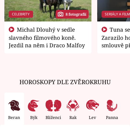
CELEBRITY
SERIÁLY A FIL
8 fotografií
Michal Dlouhý v sedle
Tuna se chtěl vrátit domů.
slavného filmového koně.
Zarazilo ho
Jezdil na něm i Draco Malfoy
smlouvě př
zemřít
HOROSKOPY DLE ZVĚROKRUHU
Beran
Býk
Blíženci
Rak
Lev
Panna
V