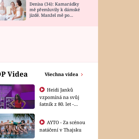
Denisa (34): Kamarádky
mě přemluvily k dámské
jízdě. Manžel mě po
návratu zaskočil
P Videa
Všechna videa
Heidi Janků
vzpomíná na svůj
šatník z 80. let -
Shopaholičky
AYTO - Za scénou
natáčení v Thajsku