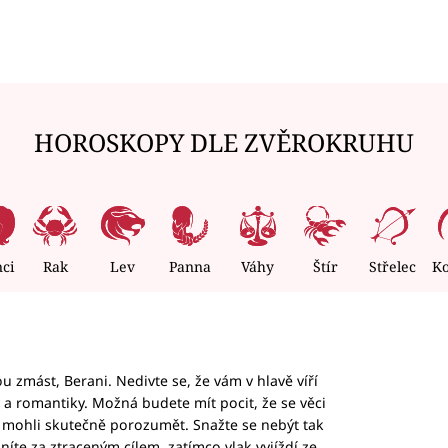
HOROSKOPY DLE ZVĚROKRUHU
nci
Rak
Lev
Panna
Váhy
Štír
Střelec
K
 zmást, Berani. Nedivte se, že vám v hlavě víří
ky a romantiky. Možná budete mít pocit, že se věci
jim mohli skutečně porozumět. Snažte se nebýt tak
honíte za ztraceným cílem, zatímco vlak vyjíždí ze