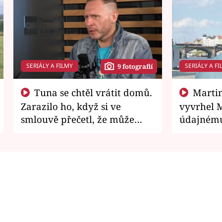
SERIÁLY A FILMY
SERIÁLY A FI
9 fotografií
Tuna se chtěl vrátit domů.
Martin Písařík jako
Zarazilo ho, když si ve
vyvrhel 
smlouvě přečetl, že může
údajnému
zemřít
je v nemil