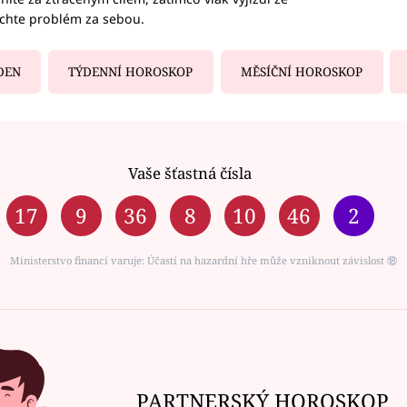
echte problém za sebou.
DEN
TÝDENNÍ HOROSKOP
MĚSÍČNÍ HOROSKOP
Vaše šťastná čísla
17
9
36
8
10
46
2
Ministerstvo financí varuje: Účastí na hazardní hře může vzniknout závislost ⑱
PARTNERSKÝ HOROSKOP