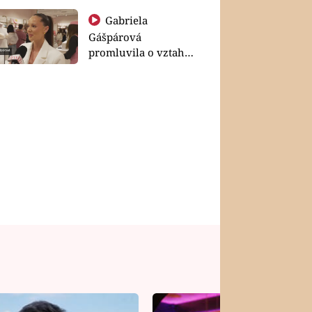
Gabriela
Gášpárová
promluvila o vztahu
a zakládání rodiny