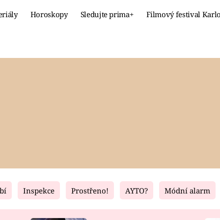
eriály
Horoskopy
Sledujte prima+
Filmový festival Karl
Celebrity
Recept
MÓDA A KRÁSA
HLAVNÍ JÍ
VZTAHY A SEX
SLADKÉ
PRIMA MAMINKA
ZDRAVÉ
bí
Inspekce
Prostřeno!
AYTO?
Módní alarm
Fresh
Living
RECEPTY
BYDLENÍ