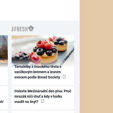
Tartaletky z lineckého těsta s
vanilkovým krémem a lesním
ovocem podle Bread Society
Oslavte Mezinárodní den piva: Proč
mrazák ničí chuť a kdy v horku
atr
vsadit na šnyt?