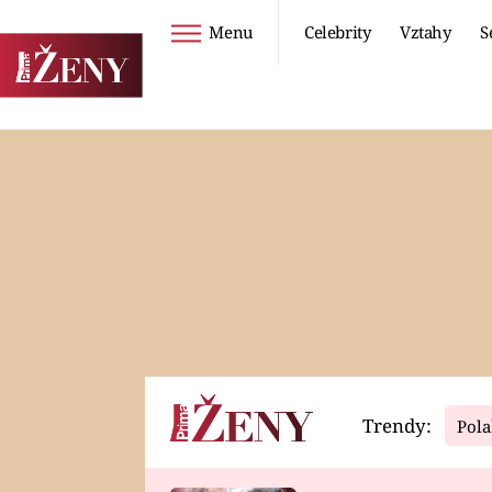
Menu
Celebrity
Vztahy
S
Seriály
Životní styl
ZOO
DIETY A HUBNUTÍ
PROSTŘENO!
CESTOVÁNÍ A
DOVOLENÁ
DUCH
ZDRAVÍ
Trendy:
Pola
Horoskopy
Video
ASTROČLÁNKY
SERIÁLY