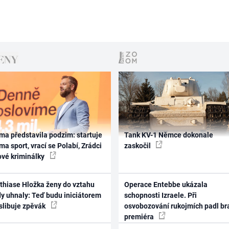
ma představila podzim: startuje
Tank KV-1 Němce dokonale
ma sport, vrací se Polabí, Zrádci
zaskočil
ové kriminálky
thiase Hložka ženy do vztahu
Operace Entebbe ukázala
dy uhnaly: Teď budu iniciátorem
schopnosti Izraele. Při
 slibuje zpěvák
osvobozování rukojmích padl br
premiéra