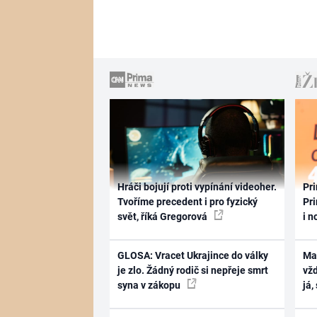
Hráči bojují proti vypínání videoher.
Pri
Tvoříme precedent i pro fyzický
Pri
svět, říká Gregorová
i n
GLOSA: Vracet Ukrajince do války
Ma
je zlo. Žádný rodič si nepřeje smrt
vž
syna v zákopu
já,