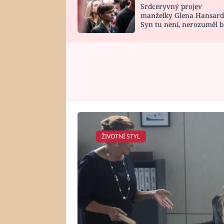
Srdceryvný projev
SNÁŘ
CELEBRITY
manželky Glena Hansard
Syn tu není, nerozuměl b
HOROSKOP NA
VAŘENÍ
tomu, vysvětlila
ROK 2023
ŽIVOTNÍ STYL