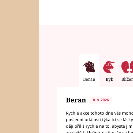
Beran
Býk
Blíže
Beran
8. 8. 2026
Rychlé akce tohoto dne vás mohou
poslední události týkající se lás
dějí příliš rychle na to, abyste 
analytičtí. Možná zjistíte, že se 