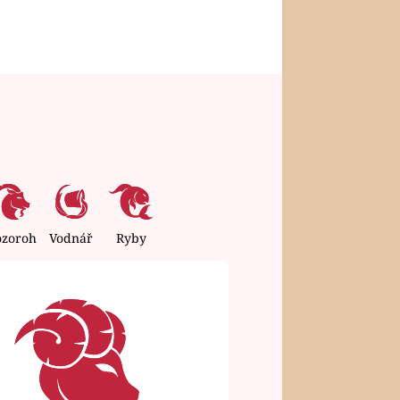
ozoroh
Vodnář
Ryby