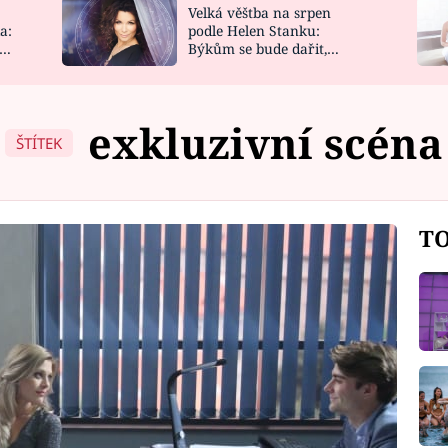
Velká věštba na srpen
NOVINKY
ZAHRADA
a:
podle Helen Stanku:
y
Býkům se bude dařit,
VIDEORECEPTY
DESIGN
Vodnáře čeká jízda
exkluzivní scéna
ŠTÍTEK
TO